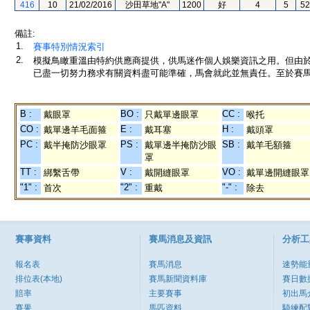
416
10
21/02/2016
沙田草地"A"
1200
好
4
5
52
備註:
1.
賽事特別情況索引
2.
模擬鳥瞰重溫由特約供應商提供，供馬迷作個人娛樂資訊之用。但由
已盡一切努力務求有關資料盡可能準確，馬會就此並無責任。至於賽馬
B :
BO :
CC :
戴眼罩
只戴單邊眼罩
喉托
CO :
E :
H :
戴單邊羊毛面箍
戴耳塞
戴頭罩
PC :
PS :
SB :
戴半掩防沙眼罩
戴單邊半掩防沙眼
戴羊毛額箍
罩
TT :
V :
VO :
綁繫舌帶
戴開縫眼罩
戴單邊開縫眼罩
"1" :
"2" :
"-" :
首次
重戴
除去
賽事資料
賽馬消息及資訊
分析工
報名表
賽馬消息
速勢能
排位表(本地)
賽馬新聞資料庫
賽日數
賠率
主要賽事
初出馬
賽果
馬匹資料
騎練配