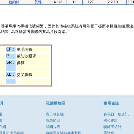
蔡約翰
莫雅
4-1/2
11
127
2 2 10
1.1
於香港馬場內手機信號頻繁，因此其他接收系統有可能受干擾而令模擬鳥瞰重溫
結果, 馬迷應參考實際的賽馬片段為準。
CP :
羊毛面箍
P :
戴防沙眼罩
SR :
鼻箍
XB :
交叉鼻箍
具
視聽播放區
實用資訊
量
賽日收音機
賽馬日一般資訊
據
賽馬節目
檔位統計
介紹
試閘片段
騎師王統計
對及初岀馬成績
自購馬來港前賽事片段
靈活玩