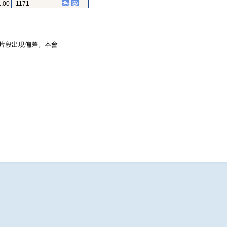
1.00
1171
--
片段出現偏差。本會