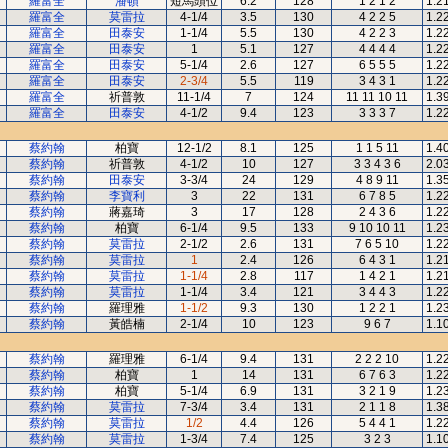
羅富全
潘頓
短馬頭位
6.2
128
1 2 1 2
1.2
羅富全
莫雷拉
4-1/4
3.5
130
4 2 2 5
1.2
羅富全
田泰安
1-1/4
5.5
130
4 2 2 3
1.2
羅富全
田泰安
1
5.1
127
4 4 4 4
1.2
羅富全
田泰安
5-1/4
2.6
127
6 5 5 5
1.2
羅富全
田泰安
2-3/4
5.5
119
3 4 3 1
1.2
羅富全
祈普敦
11-1/4
7
124
11 11 10 11
1.3
羅富全
田泰安
4-1/2
9.4
123
3 3 3 7
1.2
蔡約翰
柏寶
12-1/2
8.1
125
1 1 5 11
1.4
蔡約翰
祈普敦
4-1/2
10
127
3 3 4 3 6
2.0
蔡約翰
田泰安
3-3/4
24
129
4 8 9 11
1.3
蔡約翰
李寶利
3
22
131
6 7 8 5
1.2
蔡約翰
蔣嘉琦
3
17
128
2 4 3 6
1.2
蔡約翰
柏寶
6-1/4
9.5
133
9 10 10 11
1.2
蔡約翰
莫雷拉
2-1/2
2.6
131
7 6 5 10
1.2
蔡約翰
莫雷拉
1
2.4
126
6 4 3 1
1.2
蔡約翰
莫雷拉
1-1/4
2.8
117
1 4 2 1
1.2
蔡約翰
莫雷拉
1-1/4
3.4
121
3 4 4 3
1.2
蔡約翰
羅理雅
1-1/2
9.3
130
1 2 2 1
1.2
蔡約翰
黃皓楠
2-1/4
10
123
9 6 7
1.1
蔡約翰
羅理雅
6-1/4
9.4
131
2 2 2 10
1.2
蔡約翰
柏寶
1
14
131
6 7 6 3
1.2
蔡約翰
柏寶
5-1/4
6.9
131
3 2 1 9
1.2
蔡約翰
莫雷拉
7-3/4
3.4
131
2 1 1 8
1.3
蔡約翰
莫雷拉
1/2
4.4
126
5 4 4 1
1.2
蔡約翰
莫雷拉
1-3/4
7.4
125
3 2 3
1.1