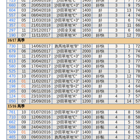
723
02
10/06/2018
沙田草地"C"
1400
好/快
3
7
75
660
05
20/05/2018
沙田草地"C+3"
1400
好/快
3
9
75
604
03
29/04/2018
沙田草地"A"
1400
好
3
13
74
557
04
08/04/2018
沙田草地"C"
1400
好
3
4
74
492
05
11/03/2018
沙田草地"C+3"
1400
好
3
6
74
357
01
21/01/2018
沙田草地"A"
1400
好
3
11
66
297
11
23/12/2017
沙田全天候
1650
好
3
6
68
190
07
11/11/2017
沙田草地"A"
1400
好/快
3
12
70
16/17
馬季
730
11
14/06/2017
跑馬地草地"B"
1650
好/快
3
1
72
679
06
28/05/2017
沙田草地"A"
2000
好/快
3
7
74
669
11
21/05/2017
沙田草地"C+3"
1600
好
3
5
76
613
05
30/04/2017
沙田草地"A"
1400
好/快
3
3
77
580
06
17/04/2017
沙田草地"C+3"
1400
好/快
3
1
78
525
11
26/03/2017
沙田草地"A+3"
1400
好
3
1
78
470
10
05/03/2017
沙田草地"C"
1400
好/快
3
12
78
416
01
11/02/2017
沙田草地"C+3"
1400
好/快
3
1
72
198
01
20/11/2016
沙田草地"B+2"
1400
好
3
4
64
165
03
06/11/2016
沙田草地"C+3"
1400
好/快
3
3
64
124
01
23/10/2016
沙田草地"A"
1400
好
4
7
57
050
07
25/09/2016
沙田草地"A"
1200
好/快
4
14
57
15/16
馬季
761
10
01/07/2016
沙田草地"A+3"
1400
好/快
4
8
58
710
03
12/06/2016
沙田草地"C"
1400
好/黏
4
8
58
662
09
22/05/2016
沙田草地"A"
1400
好/快
4
5
58
588
08
24/04/2016
沙田草地"A"
1600
好/黏
4
2
58
509
01
28/03/2016
沙田草地"A+3"
1400
好
4
6
52
465
03
09/03/2016
跑馬地草地"A"
1200
好/黏
4
2
52