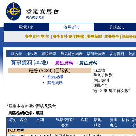
馬場活動
賽馬資訊
足球資訊
賽事資料(本地)
|
賽事資料(越洋轉播)
|
賽馬新聞
|
主要賽事
|
視聽播
報名表
排位表
即時賠率
練馬師分場表
騎師分場表
參考資料
統計
翔惑 (V223) (已退役)
出生地
毛色 / 性別
往績紀錄
進口類別
其他馬匹
總獎金*
冠-亞-季-總出賽次數*
*包括本地及海外賽績及獎金
馬匹往績紀錄 - 翔惑
場次
名次
日期
馬場/跑道/
途程
場地
賽事
檔位
賽道
狀況
班次
17/18
馬季