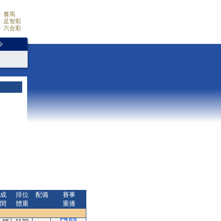
賽馬
足智彩
六合彩
少
成
排位
配備
賽事
間
體重
重播