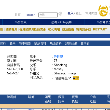
登入
/
登記
常見問題
首頁
English
馬會會員
慈善及社區貢獻
馬會知多
放區
|
國際賽馬
|
香港國際馬匹拍賣會
|
從化馬場
|
投注指南
|
賽馬知多些
|
RESTART
資料
賽果
賽事報告
騎練資料
馬匹資料
試閘結果
賽期表
:
紐西蘭
馬主
:
許世勳
:
棗 / 閹
最後評分
:
77
:
自購新馬
父系
:
Shocking
:
$4,067,800
母系
:
Mostly
:
5-1-4-27
外祖父
:
Strategic Image
同父系馬
:
評
練馬師
騎師
頭馬
獨贏
實際
沿途
完
分
距離
賠率
負磅
走位
時