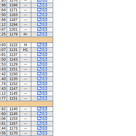
1.85
1170
--
2.98
1166
--
2.64
1171
--
2.50
1163
--
2.68
1187
--
2.12
1194
--
9.67
1201
--
2.25
1179
H-
0.93
1122
H
3.07
1131
H1
5.81
1137
--
2.50
1143
--
2.53
1129
--
3.43
1151
--
2.42
1150
--
1.40
1135
--
1.74
1152
--
2.43
1147
--
3.12
1145
--
0.77
1151
--
2.82
1140
--
2.60
1145
--
3.06
1153
--
8.61
1167
--
2.44
1173
--
0.56
1170
--