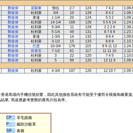
鄭俊偉
巫顯東
頸位
2.7
124
7 4 2
1.09.
鄭俊偉
杜利萊
3/4
10
128
8 4 2
1.09.
鄭俊偉
韋達
1-1/4
20
124
5 3 2
1.09.
鄭俊偉
杜利萊
14-1/4
166
126
5 5 6 14
1.24.
鄭俊偉
杜利萊
5-3/4
11
128
2 2 2 6
1.39.
鄭俊偉
杜利萊
5-1/4
49
131
8 7 6 9
1.23.
鄭俊偉
韋達
1-3/4
14
132
9 8 4
1.09.
鄭俊偉
杜利萊
3-1/2
15
133
8 8 9
1.10.
鄭俊偉
巴度
10-3/4
176
115
9 9 11 12
1.24.
鄭俊偉
田泰安
7-1/2
61
117
11 11 10
1.11.
鄭俊偉
杜利萊
3
22
120
7 4 5
1.10.
鄭俊偉
杜利萊
5
89
120
13 11 9
1.09.
鄭俊偉
杜利萊
4-3/4
107
120
12 10 7
1.09.
於香港馬場內手機信號頻繁，因此其他接收系統有可能受干擾而令模擬鳥瞰重溫
結果, 馬迷應參考實際的賽馬片段為準。
CP :
羊毛面箍
P :
戴防沙眼罩
SR :
鼻箍