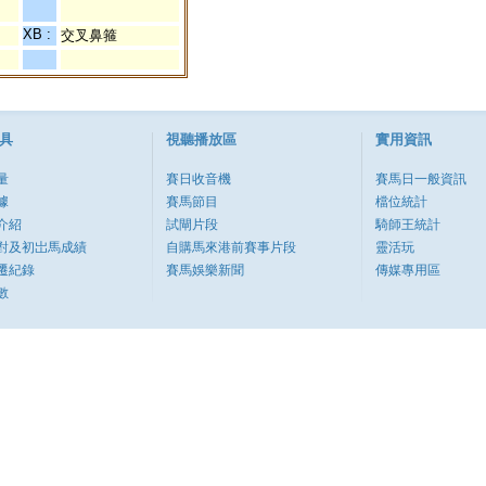
XB :
交叉鼻箍
具
視聽播放區
實用資訊
量
賽日收音機
賽馬日一般資訊
據
賽馬節目
檔位統計
介紹
試閘片段
騎師王統計
對及初岀馬成績
自購馬來港前賽事片段
靈活玩
遷紀錄
賽馬娛樂新聞
傳媒專用區
數