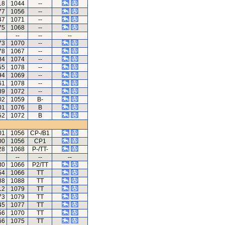
18
1044
--
77
1056
--
47
1071
--
75
1068
--
--
--
--
73
1070
--
78
1067
--
84
1074
--
55
1078
--
94
1069
--
61
1078
--
39
1072
--
02
1059
B-
01
1076
B
52
1072
B
01
1056
CP-/B1
00
1056
CP1
28
1068
P-/TT-
--
--
--
30
1066
P2/TT
54
1066
TT
88
1088
TT
12
1079
TT
73
1079
TT
45
1077
TT
56
1070
TT
66
1075
TT