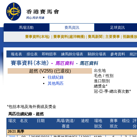
馬場活動
賽馬資訊
足球資訊
賽事資料(本地)
|
賽事資料(越洋轉播)
|
賽馬新聞
|
主要賽事
|
視聽播
報名表
排位表
即時賠率
練馬師分場表
騎師分場表
參考資料
統計
超然 (V255) (已退役)
出生地
毛色 / 性別
往績紀錄
進口類別
其他馬匹
總獎金*
冠-亞-季-總出賽次數*
*包括本地及海外賽績及獎金
馬匹往績紀錄 - 超然
場次
名次
日期
馬場/跑道/
途程
場地
賽事
檔位
評
賽道
狀況
班次
分
20/21
馬季