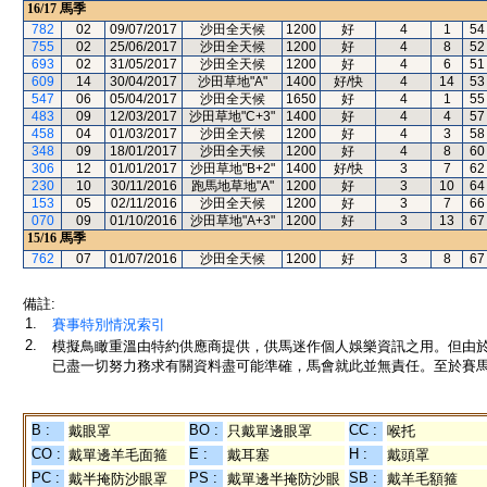
16/17
馬季
782
02
09/07/2017
沙田全天候
1200
好
4
1
54
755
02
25/06/2017
沙田全天候
1200
好
4
8
52
693
02
31/05/2017
沙田全天候
1200
好
4
6
51
609
14
30/04/2017
沙田草地"A"
1400
好/快
4
14
53
547
06
05/04/2017
沙田全天候
1650
好
4
1
55
483
09
12/03/2017
沙田草地"C+3"
1400
好
4
4
57
458
04
01/03/2017
沙田全天候
1200
好
4
3
58
348
09
18/01/2017
沙田全天候
1200
好
4
8
60
306
12
01/01/2017
沙田草地"B+2"
1400
好/快
3
7
62
230
10
30/11/2016
跑馬地草地"A"
1200
好
3
10
64
153
05
02/11/2016
沙田全天候
1200
好
3
7
66
070
09
01/10/2016
沙田草地"A+3"
1200
好
3
13
67
15/16
馬季
762
07
01/07/2016
沙田全天候
1200
好
3
8
67
備註:
1.
賽事特別情況索引
2.
模擬鳥瞰重溫由特約供應商提供，供馬迷作個人娛樂資訊之用。但由
已盡一切努力務求有關資料盡可能準確，馬會就此並無責任。至於賽馬
B :
BO :
CC :
戴眼罩
只戴單邊眼罩
喉托
CO :
E :
H :
戴單邊羊毛面箍
戴耳塞
戴頭罩
PC :
PS :
SB :
戴半掩防沙眼罩
戴單邊半掩防沙眼
戴羊毛額箍