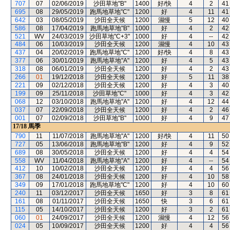
707
07
02/06/2019
沙田草地"B"
1400
好/快
4
2
41
695
08
29/05/2019
跑馬地草地"C"
1200
好
4
11
41
642
03
08/05/2019
沙田全天候
1200
濕慢
5
12
40
586
08
17/04/2019
跑馬地草地"B"
1000
好
4
2
42
521
WV
24/03/2019
沙田草地"C+3"
1000
好
4
--
42
484
06
10/03/2019
沙田全天候
1200
濕慢
4
10
43
437
04
20/02/2019
跑馬地草地"C"
1200
好/快
4
8
43
377
06
30/01/2019
跑馬地草地"A"
1200
好
4
5
43
318
08
06/01/2019
沙田全天候
1200
好
4
2
43
266
01
19/12/2018
沙田全天候
1200
好
5
11
38
221
09
02/12/2018
沙田全天候
1200
好
4
3
40
199
09
25/11/2018
沙田草地"C"
1000
好
4
3
42
068
12
03/10/2018
跑馬地草地"A"
1200
好
4
12
44
037
07
22/09/2018
沙田全天候
1200
好
4
2
46
001
07
02/09/2018
沙田草地"B"
1000
好
4
9
47
17/18
馬季
790
11
11/07/2018
跑馬地草地"A"
1200
好/快
4
11
50
727
05
13/06/2018
跑馬地草地"B"
1200
好
4
9
52
689
08
30/05/2018
沙田全天候
1200
好
4
4
54
558
WV
11/04/2018
跑馬地草地"A"
1200
好
4
--
54
412
10
10/02/2018
沙田全天候
1200
好
4
4
56
367
08
24/01/2018
沙田全天候
1200
好
4
10
58
349
09
17/01/2018
跑馬地草地"C"
1200
好
4
10
60
240
11
03/12/2017
沙田全天候
1650
好
3
8
61
161
08
01/11/2017
沙田全天候
1650
快
3
6
61
115
05
14/10/2017
沙田全天候
1200
好
3
2
61
060
01
24/09/2017
沙田全天候
1200
濕慢
4
12
56
024
05
10/09/2017
沙田全天候
1200
好
4
4
56