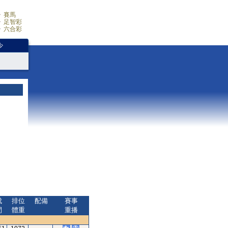
賽馬
足智彩
六合彩
少
成
排位
配備
賽事
間
體重
重播