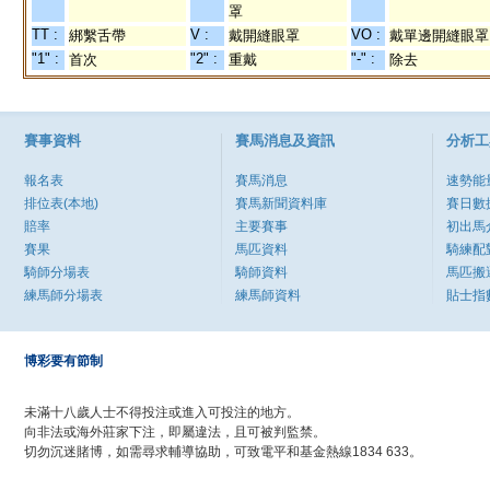
罩
TT :
V :
VO :
綁繫舌帶
戴開縫眼罩
戴單邊開縫眼罩
"1" :
"2" :
"-" :
首次
重戴
除去
賽事資料
賽馬消息及資訊
分析工
報名表
賽馬消息
速勢能
排位表(本地)
賽馬新聞資料庫
賽日數
賠率
主要賽事
初出馬
賽果
馬匹資料
騎練配
騎師分場表
騎師資料
馬匹搬
練馬師分場表
練馬師資料
貼士指
博彩要有節制
未滿十八歲人士不得投注或進入可投注的地方。
向非法或海外莊家下注，即屬違法，且可被判監禁。
切勿沉迷賭博，如需尋求輔導協助，可致電平和基金熱線1834 633。