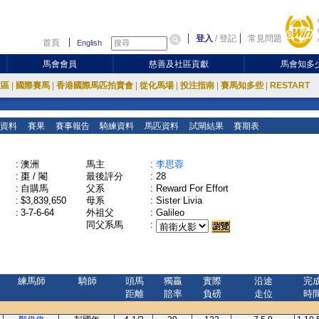
登入
/
登記
常見問題
首頁
English
馬會會員
慈善及社區貢獻
馬會知多
放區
|
國際賽馬
|
香港國際馬匹拍賣會
|
從化馬場
|
投注指南
|
賽馬知多些
|
RESTART
資料
賽果
賽事報告
騎練資料
馬匹資料
試閘結果
賽期表
:
澳洲
馬主
:
李思蓉
:
棗 / 閹
最後評分
:
28
:
自購馬
父系
:
Reward For Effort
:
$3,839,650
母系
:
Sister Livia
:
3-7-6-64
外祖父
:
Galileo
同父系馬
:
練馬師
騎師
頭馬
獨贏
實際
沿途
完
距離
賠率
負磅
走位
時