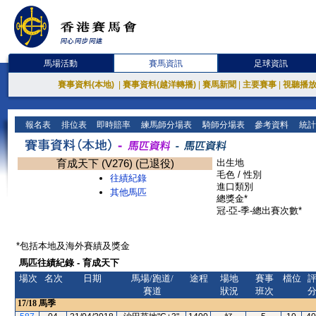
馬場活動
賽馬資訊
足球資訊
賽事資料(本地)
|
賽事資料(越洋轉播)
|
賽馬新聞
|
主要賽事
|
視聽播
報名表
排位表
即時賠率
練馬師分場表
騎師分場表
參考資料
統計
育成天下 (V276) (已退役)
出生地
毛色 / 性別
往績紀錄
進口類別
其他馬匹
總獎金*
冠-亞-季-總出賽次數*
*包括本地及海外賽績及獎金
馬匹往績紀錄 - 育成天下
場次
名次
日期
馬場/跑道/
途程
場地
賽事
檔位
賽道
狀況
班次
17/18
馬季