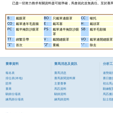
已盡一切努力務求有關資料盡可能準確，馬會就此並無責任。至於賽馬
B :
BO :
CC :
戴眼罩
只戴單邊眼罩
喉托
CO :
E :
H :
戴單邊羊毛面箍
戴耳塞
戴頭罩
PC :
PS :
SB :
戴半掩防沙眼罩
戴單邊半掩防沙眼
戴羊毛額箍
罩
TT :
V :
VO :
綁繫舌帶
戴開縫眼罩
戴單邊開縫眼罩
"1" :
"2" :
"-" :
首次
重戴
除去
賽事資料
賽馬消息及資訊
分析工
報名表
賽馬消息
速勢能
排位表(本地)
賽馬新聞資料庫
賽日數
賠率
主要賽事
初出馬
賽果
馬匹資料
騎練配
騎師分場表
騎師資料
馬匹搬
練馬師分場表
練馬師資料
貼士指