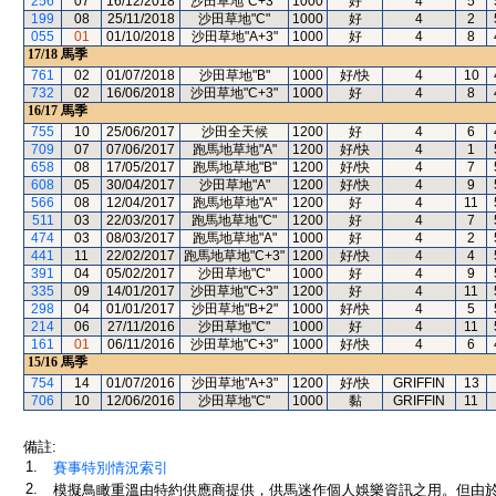
256
07
16/12/2018
沙田草地"C+3"
1000
好
4
5
199
08
25/11/2018
沙田草地"C"
1000
好
4
2
055
01
01/10/2018
沙田草地"A+3"
1000
好
4
8
17/18
馬季
761
02
01/07/2018
沙田草地"B"
1000
好/快
4
10
732
02
16/06/2018
沙田草地"C+3"
1000
好
4
8
16/17
馬季
755
10
25/06/2017
沙田全天候
1200
好
4
6
709
07
07/06/2017
跑馬地草地"A"
1200
好/快
4
1
658
08
17/05/2017
跑馬地草地"B"
1200
好/快
4
7
608
05
30/04/2017
沙田草地"A"
1200
好/快
4
9
566
08
12/04/2017
跑馬地草地"A"
1200
好
4
11
511
03
22/03/2017
跑馬地草地"C"
1200
好
4
7
474
03
08/03/2017
跑馬地草地"A"
1000
好
4
2
441
11
22/02/2017
跑馬地草地"C+3"
1200
好/快
4
4
391
04
05/02/2017
沙田草地"C"
1000
好
4
9
335
09
14/01/2017
沙田草地"C+3"
1200
好
4
11
298
04
01/01/2017
沙田草地"B+2"
1000
好/快
4
5
214
06
27/11/2016
沙田草地"C"
1000
好
4
11
161
01
06/11/2016
沙田草地"C+3"
1000
好/快
4
6
15/16
馬季
754
14
01/07/2016
沙田草地"A+3"
1200
好/快
GRIFFIN
13
706
10
12/06/2016
沙田草地"C"
1000
黏
GRIFFIN
11
備註:
1.
賽事特別情況索引
2.
模擬鳥瞰重溫由特約供應商提供，供馬迷作個人娛樂資訊之用。但由