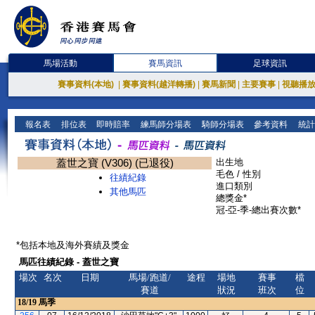
馬場活動
賽馬資訊
足球資訊
賽事資料(本地)
|
賽事資料(越洋轉播)
|
賽馬新聞
|
主要賽事
|
視聽播
報名表
排位表
即時賠率
練馬師分場表
騎師分場表
參考資料
統計
蓋世之寶 (V306) (已退役)
出生地
毛色 / 性別
往績紀錄
進口類別
其他馬匹
總獎金*
冠-亞-季-總出賽次數*
*包括本地及海外賽績及獎金
馬匹往績紀錄 - 蓋世之寶
場次
名次
日期
馬場/跑道/
途程
場地
賽事
檔
賽道
狀況
班次
位
18/19
馬季