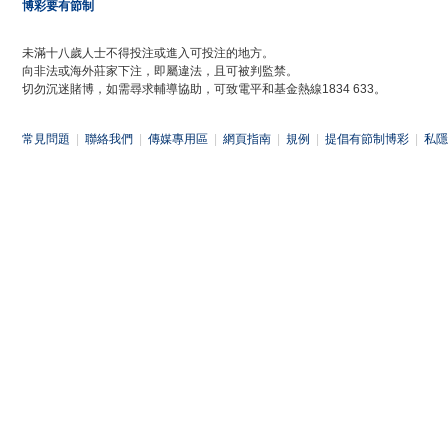
博彩要有節制
未滿十八歲人士不得投注或進入可投注的地方。
向非法或海外莊家下注，即屬違法，且可被判監禁。
切勿沉迷賭博，如需尋求輔導協助，可致電平和基金熱線1834 633。
常見問題
|
聯絡我們
|
傳媒專用區
|
網頁指南
|
規例
|
提倡有節制博彩
|
私隱