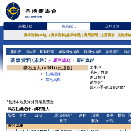
馬場活動
賽馬資訊
足球資訊
賽事資料(本地)
|
賽事資料(越洋轉播)
|
賽馬新聞
|
主要賽事
|
視聽播
報名表
排位表
即時賠率
練馬師分場表
騎師分場表
參考資料
統計
鑽石達人 (V341) (已退役)
出生地
毛色 / 性別
往績紀錄
進口類別
其他馬匹
總獎金*
冠-亞-季-總出賽次數*
*包括本地及海外賽績及獎金
馬匹往績紀錄 - 鑽石達人
場次
名次
日期
馬場/跑道/
途程
場地
賽事
檔位
賽道
狀況
班次
19/20
馬季