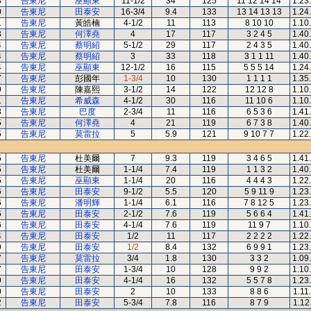
8
告東尼
巫顯東
11-1/2
34
125
11 12 14 14
1.23
0
告東尼
田泰安
16-3/4
9.4
133
13 14 13 13
1.24
1
告東尼
黃皓楠
4-1/2
11
113
8 10 10
1.10
3
告東尼
何澤堯
4
17
117
3 2 4 5
1.40
4
告東尼
蔡明紹
5-1/2
29
117
2 4 3 5
1.40
4
告東尼
蔡明紹
3
33
118
3 1 1 11
1.40
4
告東尼
巫顯東
12-1/2
16
115
5 5 5 14
1.24
7
告東尼
彭國年
1-3/4
10
130
1 1 1 1
1.35
9
告東尼
陳嘉熙
3-1/2
14
122
12 12 8
1.10
1
告東尼
希威森
4-1/2
30
116
11 10 6
1.10
3
告東尼
巴度
2-3/4
11
116
6 5 3 6
1.41
5
告東尼
何澤堯
4
21
119
6 7 3 8
1.40
5
告東尼
莫雷拉
5
5.9
121
9 10 7 7
1.22
5
告東尼
杜美爾
7
9.3
119
3 4 6 5
1.41
5
告東尼
杜美爾
1-1/4
7.4
119
1 1 3 2
1.40
5
告東尼
巫顯東
1-1/4
20
116
4 4 4 3
1.22
6
告東尼
田泰安
9-1/2
5.5
120
5 9 11 9
1.23
6
告東尼
潘明輝
1-1/4
6.1
116
7 8 12 5
1.23
6
告東尼
田泰安
2-1/2
7.6
119
5 6 6 4
1.41
6
告東尼
田泰安
4-1/4
7.6
119
11 9 7
1.10
4
告東尼
田泰安
1/2
11
117
2 2 2 2
1.22
9
告東尼
田泰安
1/2
8.4
132
6 9 9 1
1.23
7
告東尼
莫雷拉
3/4
1.8
130
3 3 2
1.09
7
告東尼
田泰安
1-3/4
10
128
9 9 2
1.10
9
告東尼
田泰安
4-1/4
16
132
5 5 7 8
1.23
0
告東尼
田泰安
2
10
133
8 8 6
1.11
2
告東尼
田泰安
5-3/4
7.8
116
8 7 9
1.12