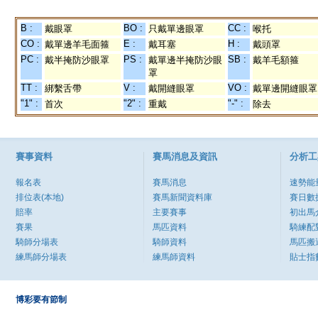
B :
BO :
CC :
戴眼罩
只戴單邊眼罩
喉托
CO :
E :
H :
戴單邊羊毛面箍
戴耳塞
戴頭罩
PC :
PS :
SB :
戴半掩防沙眼罩
戴單邊半掩防沙眼
戴羊毛額箍
罩
TT :
V :
VO :
綁繫舌帶
戴開縫眼罩
戴單邊開縫眼罩
"1" :
"2" :
"-" :
首次
重戴
除去
賽事資料
賽馬消息及資訊
分析工
報名表
賽馬消息
速勢能
排位表(本地)
賽馬新聞資料庫
賽日數
賠率
主要賽事
初出馬
賽果
馬匹資料
騎練配
騎師分場表
騎師資料
馬匹搬
練馬師分場表
練馬師資料
貼士指
博彩要有節制