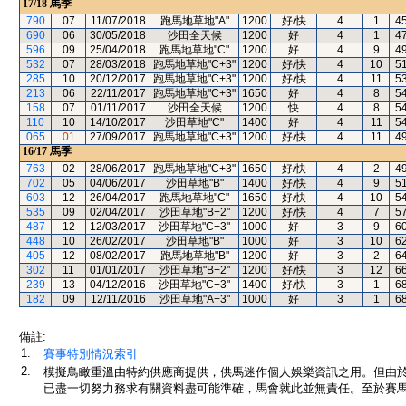
17/18
馬季
790
07
11/07/2018
跑馬地草地"A"
1200
好/快
4
1
4
690
06
30/05/2018
沙田全天候
1200
好
4
1
4
596
09
25/04/2018
跑馬地草地"C"
1200
好
4
9
4
532
07
28/03/2018
跑馬地草地"C+3"
1200
好/快
4
10
5
285
10
20/12/2017
跑馬地草地"C+3"
1200
好/快
4
11
5
213
06
22/11/2017
跑馬地草地"C+3"
1650
好
4
8
5
158
07
01/11/2017
沙田全天候
1200
快
4
8
5
110
10
14/10/2017
沙田草地"C"
1400
好
4
11
5
065
01
27/09/2017
跑馬地草地"C+3"
1200
好/快
4
11
4
16/17
馬季
763
02
28/06/2017
跑馬地草地"C+3"
1650
好/快
4
2
4
702
05
04/06/2017
沙田草地"B"
1400
好/快
4
9
5
603
12
26/04/2017
跑馬地草地"C"
1650
好/快
4
10
5
535
09
02/04/2017
沙田草地"B+2"
1200
好/快
4
7
5
487
12
12/03/2017
沙田草地"C+3"
1000
好
3
9
6
448
10
26/02/2017
沙田草地"B"
1000
好
3
10
6
405
12
08/02/2017
跑馬地草地"B"
1200
好
3
2
6
302
11
01/01/2017
沙田草地"B+2"
1200
好/快
3
12
6
239
13
04/12/2016
沙田草地"C+3"
1400
好/快
3
1
6
182
09
12/11/2016
沙田草地"A+3"
1000
好
3
1
6
備註:
1.
賽事特別情況索引
2.
模擬鳥瞰重溫由特約供應商提供，供馬迷作個人娛樂資訊之用。但由
已盡一切努力務求有關資料盡可能準確，馬會就此並無責任。至於賽馬