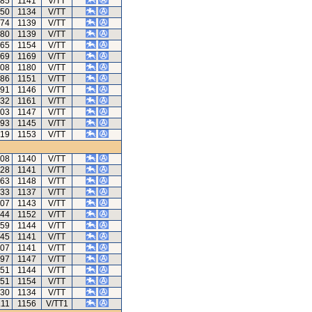
.85
1141
V/TT
.50
1134
V/TT
.74
1139
V/TT
.80
1139
V/TT
.65
1154
V/TT
.69
1169
V/TT
.08
1180
V/TT
.86
1151
V/TT
.91
1146
V/TT
.32
1161
V/TT
.03
1147
V/TT
.93
1145
V/TT
.19
1153
V/TT
.08
1140
V/TT
.28
1141
V/TT
.63
1148
V/TT
.33
1137
V/TT
.07
1143
V/TT
.44
1152
V/TT
.59
1144
V/TT
.45
1141
V/TT
.07
1141
V/TT
.97
1147
V/TT
.51
1144
V/TT
.51
1154
V/TT
.30
1134
V/TT
.11
1156
V/TT1