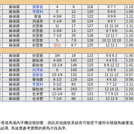
5
蘇保羅
梁家俊
4
6
118
6 7 7
1.10
7
蘇保羅
李寶利
5
12
120
8 6 6
1.09
9
蘇保羅
韋達
4-3/4
21
122
9 9 9
1.11
1
蘇保羅
貝湯美
2-1/4
36
124
8 8 7
1.10
3
蘇保羅
祈普敦
11
17
127
11 11 10
1.11
4
蘇保羅
祈普敦
2-3/4
13
127
8 7 8 6
1.41
4
蘇保羅
祈普敦
7-1/2
20
128
12 11 7
1.10
4
蘇保羅
祈普敦
5
7.8
128
10 11 10 10
1.24
9
蘇保羅
祈普敦
頸位
8.7
125
12 11 1
1.09
9
蘇保羅
祈普敦
3/4
19
122
6 6 6 2
1.40
1
蘇保羅
蘇狄雄
4-3/4
145
122
4 4 5 5
1.23
4
蘇保羅
蘇狄雄
19-1/4
148
125
8 8 12 12
1.42
7
蘇保羅
何澤堯
6
140
129
6 6 9
1.10
0
蘇保羅
梁家俊
10-1/4
132
113
11 11 12
0.57
2
蘇保羅
黎海榮
8-1/2
129
116
4 6 10
0.58
4
蘇保羅
李寶利
5-1/2
83
119
7 7 12
1.11
6
蘇保羅
蘇狄雄
6-3/4
243
117
12 14 11
1.10
8
蘇保羅
史卓豐
12-1/4
62
121
7 7 9 13
1.23
8
蘇保羅
史卓豐
7-1/4
86
121
12 11 9
0.58
於香港馬場內手機信號頻繁，因此其他接收系統有可能受干擾而令模擬鳥瞰重溫
結果, 馬迷應參考實際的賽馬片段為準。