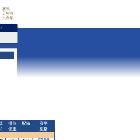
賽馬
足智彩
六合彩
少
成
排位
配備
賽事
間
體重
重播