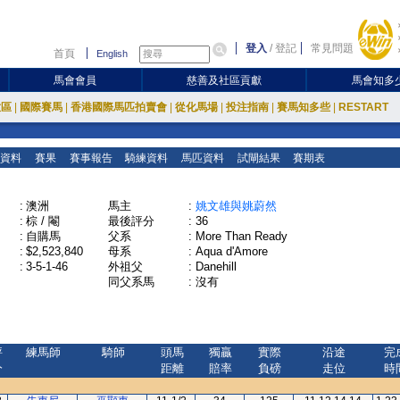
登入
/
登記
常見問題
首頁
English
馬會會員
慈善及社區貢獻
馬會知多
放區
|
國際賽馬
|
香港國際馬匹拍賣會
|
從化馬場
|
投注指南
|
賽馬知多些
|
RESTART
資料
賽果
賽事報告
騎練資料
馬匹資料
試閘結果
賽期表
:
澳洲
馬主
:
姚文雄與姚蔚然
:
棕 / 閹
最後評分
:
36
:
自購馬
父系
:
More Than Ready
:
$2,523,840
母系
:
Aqua d'Amore
:
3-5-1-46
外祖父
:
Danehill
同父系馬
:
沒有
評
練馬師
騎師
頭馬
獨贏
實際
沿途
完
分
距離
賠率
負磅
走位
時