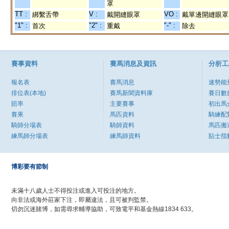
罩
TT :
V :
VO :
綁繫舌帶
戴開縫眼罩
戴單邊開縫眼罩
"1" :
"2" :
"-" :
首次
重戴
除去
賽事資料
賽馬消息及資訊
分析工
報名表
賽馬消息
速勢能
排位表(本地)
賽馬新聞資料庫
賽日數
賠率
主要賽事
初出馬
賽果
馬匹資料
騎練配
騎師分場表
騎師資料
馬匹搬
練馬師分場表
練馬師資料
貼士指
博彩要有節制
未滿十八歲人士不得投注或進入可投注的地方。
向非法或海外莊家下注，即屬違法，且可被判監禁。
切勿沉迷賭博，如需尋求輔導協助，可致電平和基金熱線1834 633。