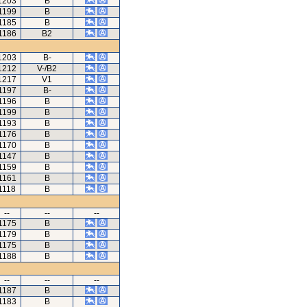
1203
B
1199
B
1185
B
1186
B2
1203
B-
1212
V-/B2
1217
V1
1197
B-
1196
B
1199
B
1193
B
1176
B
1170
B
1147
B
1159
B
1161
B
1118
B
--
--
--
1175
B
1179
B
1175
B
1188
B
--
--
--
1187
B
1183
B