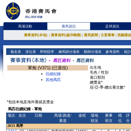
馬場活動
賽馬資訊
足球資訊
賽事資料(本地)
|
賽事資料(越洋轉播)
|
賽馬新聞
|
主要賽事
|
視聽播
報名表
排位表
即時賠率
練馬師分場表
騎師分場表
參考資料
統計
軍炮 (V371) (已退役)
出生地
毛色 / 性別
往績紀錄
進口類別
其他馬匹
總獎金*
冠-亞-季-總出賽次數*
*包括本地及海外賽績及獎金
馬匹往績紀錄 - 軍炮
場次
名次
日期
馬場/跑道/
途程
場地
賽事
檔
評
賽道
狀況
班次
位
分
20/21
馬季