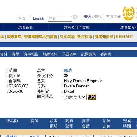
登入
/
登記
常見問題
首頁
English
馬會會員
慈善及社區貢獻
馬會知多
放區
|
國際賽馬
|
香港國際馬匹拍賣會
|
從化馬場
|
投注指南
|
賽馬知多些
|
RESTART
資料
賽果
賽事報告
騎練資料
馬匹資料
試閘結果
賽期表
:
英國
馬主
:
郭浩
:
棗 / 閹
最後評分
:
38
:
自購馬
父系
:
Holy Roman Emperor
:
$2,985,063
母系
:
Diksie Dancer
:
3-2-5-36
外祖父
:
Diktat
同父系馬
:
練馬師
騎師
頭馬
獨贏
實際
沿途
完成
距離
賠率
負磅
走位
時間