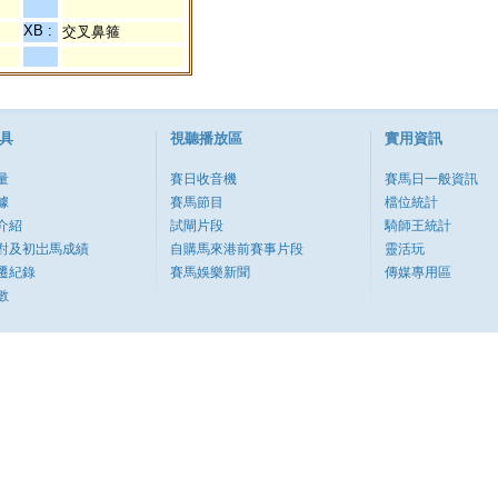
XB :
交叉鼻箍
具
視聽播放區
實用資訊
量
賽日收音機
賽馬日一般資訊
據
賽馬節目
檔位統計
介紹
試閘片段
騎師王統計
對及初岀馬成績
自購馬來港前賽事片段
靈活玩
遷紀錄
賽馬娛樂新聞
傳媒專用區
數