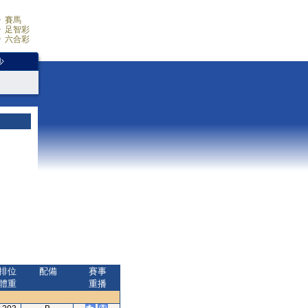
賽馬
足智彩
六合彩
少
排位
配備
賽事
體重
重播