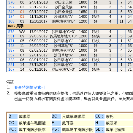
370
06
24/01/2018
沙田全天候
1800
好
3
7
64
297
02
23/12/2017
沙田全天候
1650
好
3
5
64
242
01
03/12/2017
沙田全天候
1650
好
4
5
59
184
01
11/11/2017
沙田草地"A"
1400
好/快
4
8
54
103
03
11/10/2017
跑馬地草地"B"
1200
好
4
11
54
16/17
馬季
575
WV
17/04/2017
沙田草地"C+3"
1400
好/快
4
--
56
531
09
29/03/2017
跑馬地草地"C+3"
1200
好/快
4
5
59
471
05
05/03/2017
沙田草地"C"
1400
好/快
3
1
61
448
11
26/02/2017
沙田草地"B"
1000
好
3
5
63
387
08
02/02/2017
跑馬地草地"A"
1000
好
3
4
65
357
07
22/01/2017
沙田草地"A"
1000
好
3
6
67
323
06
08/01/2017
沙田草地"C"
1400
好/快
3
5
69
221
14
27/11/2016
沙田草地"C"
1400
好
3
1
71
167
14
06/11/2016
沙田草地"C+3"
1400
好/快
3
6
71
備註:
1.
賽事特別情況索引
2.
模擬鳥瞰重溫由特約供應商提供，供馬迷作個人娛樂資訊之用。但由
已盡一切努力務求有關資料盡可能準確，馬會就此並無責任。至於賽馬
B :
BO :
CC :
戴眼罩
只戴單邊眼罩
喉托
CO :
E :
H :
戴單邊羊毛面箍
戴耳塞
戴頭罩
PC :
PS :
SB :
戴半掩防沙眼罩
戴單邊半掩防沙眼
戴羊毛額箍