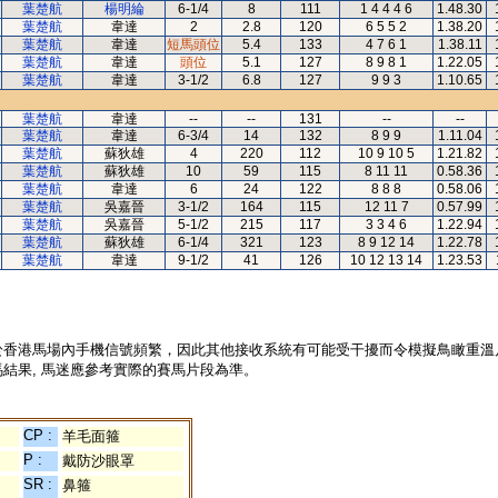
葉楚航
楊明綸
6-1/4
8
111
1 4 4 4 6
1.48.30
葉楚航
韋達
2
2.8
120
6 5 5 2
1.38.20
葉楚航
韋達
短馬頭位
5.4
133
4 7 6 1
1.38.11
葉楚航
韋達
頭位
5.1
127
8 9 8 1
1.22.05
葉楚航
韋達
3-1/2
6.8
127
9 9 3
1.10.65
葉楚航
韋達
--
--
131
--
--
葉楚航
韋達
6-3/4
14
132
8 9 9
1.11.04
葉楚航
蘇狄雄
4
220
112
10 9 10 5
1.21.82
葉楚航
蘇狄雄
10
59
115
8 11 11
0.58.36
葉楚航
韋達
6
24
122
8 8 8
0.58.06
葉楚航
吳嘉晉
3-1/2
164
115
12 11 7
0.57.99
葉楚航
吳嘉晉
5-1/2
215
117
3 3 4 6
1.22.94
葉楚航
蘇狄雄
6-1/4
321
123
8 9 12 14
1.22.78
葉楚航
韋達
9-1/2
41
126
10 12 13 14
1.23.53
於香港馬場內手機信號頻繁，因此其他接收系統有可能受干擾而令模擬鳥瞰重溫
結果, 馬迷應參考實際的賽馬片段為準。
CP :
羊毛面箍
P :
戴防沙眼罩
SR :
鼻箍