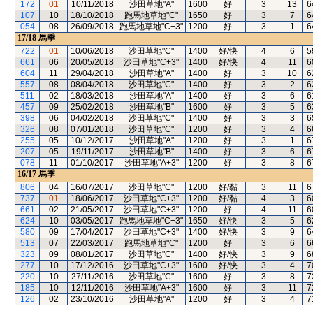
172
01
10/11/2018
沙田草地"A"
1600
好
3
13
6
107
10
18/10/2018
跑馬地草地"C"
1650
好
3
7
6
054
08
26/09/2018
跑馬地草地"C+3"
1200
好
3
1
6
17/18
馬季
722
01
10/06/2018
沙田草地"C"
1400
好/快
4
6
5
661
06
20/05/2018
沙田草地"C+3"
1400
好/快
4
11
6
604
11
29/04/2018
沙田草地"A"
1400
好
3
10
6
557
08
08/04/2018
沙田草地"C"
1400
好
3
2
6
511
02
18/03/2018
沙田草地"A"
1400
好
3
6
6
457
09
25/02/2018
沙田草地"B"
1600
好
3
5
6
398
06
04/02/2018
沙田草地"C"
1400
好
3
3
6
326
08
07/01/2018
沙田草地"C"
1200
好
3
4
6
255
05
10/12/2017
沙田草地"A"
1200
好
3
1
6
207
05
19/11/2017
沙田草地"B"
1400
好
3
6
6
078
11
01/10/2017
沙田草地"A+3"
1200
好
3
8
6
16/17
馬季
806
04
16/07/2017
沙田草地"C"
1200
好/黏
3
11
6
737
01
18/06/2017
沙田草地"C+3"
1200
好/黏
4
3
6
661
02
21/05/2017
沙田草地"C+3"
1200
好
4
11
6
624
10
03/05/2017
跑馬地草地"C+3"
1650
好/快
3
5
6
580
09
17/04/2017
沙田草地"C+3"
1400
好/快
3
9
6
513
07
22/03/2017
跑馬地草地"C"
1200
好
3
6
6
323
09
08/01/2017
沙田草地"C"
1400
好/快
3
9
6
277
10
17/12/2016
沙田草地"C+3"
1600
好/快
3
4
7
220
10
27/11/2016
沙田草地"C"
1600
好
3
8
7
185
10
12/11/2016
沙田草地"A+3"
1600
好
3
11
7
126
02
23/10/2016
沙田草地"A"
1200
好
3
4
7