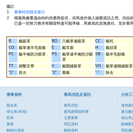
備註:
1.
賽事特別情況索引
2.
模擬鳥瞰重溫由特約供應商提供，供馬迷作個人娛樂資訊之用。但由
已盡一切努力務求有關資料盡可能準確，馬會就此並無責任。至於賽馬
B :
BO :
CC :
戴眼罩
只戴單邊眼罩
喉托
CO :
E :
H :
戴單邊羊毛面箍
戴耳塞
戴頭罩
PC :
PS :
SB :
戴半掩防沙眼罩
戴單邊半掩防沙眼
戴羊毛額箍
罩
TT :
V :
VO :
綁繫舌帶
戴開縫眼罩
戴單邊開縫眼罩
"1" :
"2" :
"-" :
首次
重戴
除去
賽事資料
賽馬消息及資訊
分析工
報名表
賽馬消息
速勢能
排位表(本地)
賽馬新聞資料庫
賽日數
賠率
主要賽事
初出馬
賽果
馬匹資料
騎練配
騎師分場表
騎師資料
馬匹搬