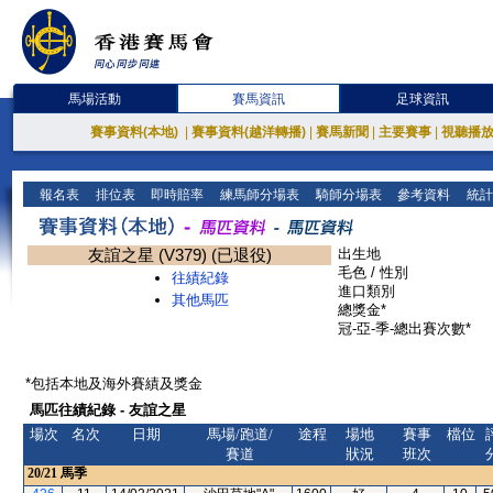
馬場活動
賽馬資訊
足球資訊
賽事資料(本地)
|
賽事資料(越洋轉播)
|
賽馬新聞
|
主要賽事
|
視聽播
報名表
排位表
即時賠率
練馬師分場表
騎師分場表
參考資料
統計
友誼之星 (V379) (已退役)
出生地
毛色 / 性別
往績紀錄
進口類別
其他馬匹
總獎金*
冠-亞-季-總出賽次數*
*包括本地及海外賽績及獎金
馬匹往績紀錄 - 友誼之星
場次
名次
日期
馬場/跑道/
途程
場地
賽事
檔位
賽道
狀況
班次
20/21
馬季