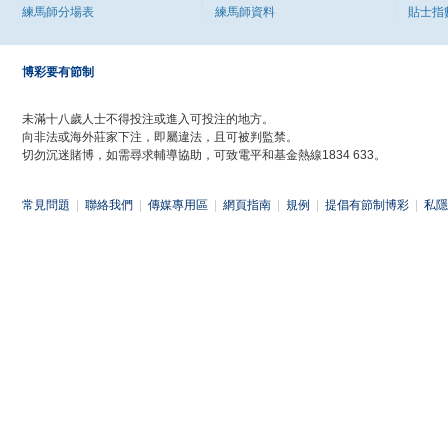
練馬師分場表
練馬師資料
貼士指
博彩要有節制
未滿十八歲人士不得投注或進入可投注的地方。
向非法或海外莊家下注，即屬違法，且可被判監禁。
切勿沉迷賭博，如需尋求輔導協助，可致電平和基金熱線1834 633。
常見問題
|
聯絡我們
|
傳媒專用區
|
網頁指南
|
規例
|
提倡有節制博彩
|
私隱