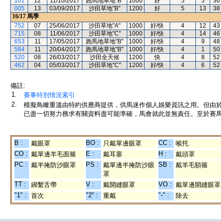
101
12
11/10/2017
跑馬地草地"B"
1000
好
5
5
36
005
13
03/09/2017
沙田草地"B"
1200
好
5
13
38
16/17
馬季
752
07
25/06/2017
沙田草地"A"
1000
好/快
4
12
43
715
08
11/06/2017
沙田草地"C"
1000
好/快
4
14
46
653
11
17/05/2017
跑馬地草地"B"
1000
好/快
4
9
48
584
11
20/04/2017
跑馬地草地"B"
1000
好/快
4
1
50
520
08
26/03/2017
沙田全天候
1200
快
4
8
52
462
04
05/03/2017
沙田草地"C"
1200
好/快
4
6
52
備註:
1.
賽事特別情況索引
2.
模擬鳥瞰重溫由特約供應商提供，供馬迷作個人娛樂資訊之用。但由
已盡一切努力務求有關資料盡可能準確，馬會就此並無責任。至於賽馬
B :
BO :
CC :
戴眼罩
只戴單邊眼罩
喉托
CO :
E :
H :
戴單邊羊毛面箍
戴耳塞
戴頭罩
PC :
PS :
SB :
戴半掩防沙眼罩
戴單邊半掩防沙眼
戴羊毛額箍
罩
TT :
V :
VO :
綁繫舌帶
戴開縫眼罩
戴單邊開縫眼罩
"1" :
"2" :
"-" :
首次
重戴
除去