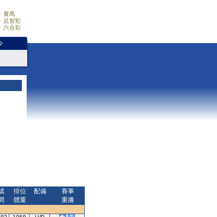
賽馬
足智彩
六合彩
少
成
排位
配備
賽事
間
體重
重播