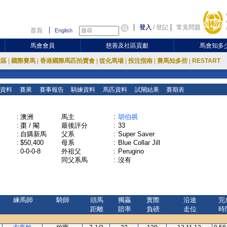
登入
/
登記
常見問題
首頁
English
馬會會員
慈善及社區貢獻
馬會知多
放區
|
國際賽馬
|
香港國際馬匹拍賣會
|
從化馬場
|
投注指南
|
賽馬知多些
|
RESTART
資料
賽果
賽事報告
騎練資料
馬匹資料
試閘結果
賽期表
:
澳洲
馬主
:
胡伯祺
:
棗 / 閹
最後評分
:
33
:
自購新馬
父系
:
Super Saver
:
$50,400
母系
:
Blue Collar Jill
:
0-0-0-8
外祖父
:
Perugino
同父系馬
:
沒有
練馬師
騎師
頭馬
獨贏
實際
沿途
完
距離
賠率
負磅
走位
時