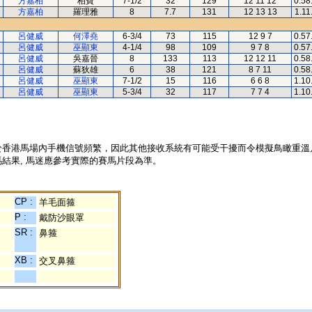
方嘉柏
柏寶
7-1/2
32
129
12 11 12
0.58
方嘉柏
羅理雅
8
7.7
131
12 13 13
1.11
呂健威
何澤堯
6-3/4
73
115
12 9 7
0.57
呂健威
巫顯東
4-1/4
98
109
9 7 8
0.57
呂健威
吳嘉晉
8
133
113
12 12 11
0.58
呂健威
蘇狄雄
6
38
121
8 7 11
0.58
呂健威
巫顯東
7-1/2
15
116
6 6 8
1.10
呂健威
巫顯東
5-3/4
32
117
7 7 4
1.10
於香港馬場內手機信號頻繁，因此其他接收系統有可能受干擾而令模擬鳥瞰重溫
結果, 馬迷應參考實際的賽馬片段為準。
CP :
羊毛面箍
P :
戴防沙眼罩
SR :
鼻箍
XB :
交叉鼻箍