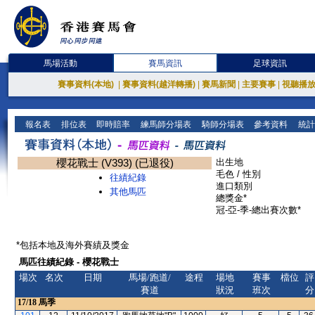
馬場活動
賽馬資訊
足球資訊
賽事資料(本地)
|
賽事資料(越洋轉播)
|
賽馬新聞
|
主要賽事
|
視聽播
報名表
排位表
即時賠率
練馬師分場表
騎師分場表
參考資料
統計
櫻花戰士 (V393) (已退役)
出生地
毛色 / 性別
往績紀錄
進口類別
其他馬匹
總獎金*
冠-亞-季-總出賽次數*
*包括本地及海外賽績及獎金
馬匹往績紀錄 - 櫻花戰士
場次
名次
日期
馬場/跑道/
途程
場地
賽事
檔位
評
賽道
狀況
班次
分
17/18
馬季