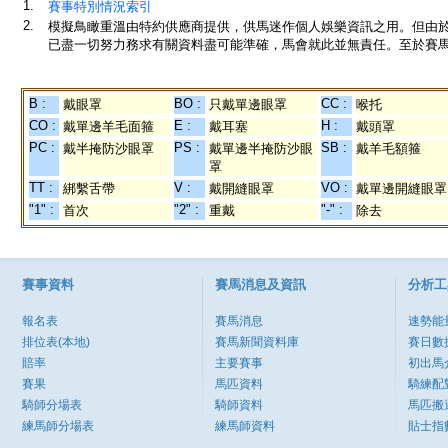
1.
賽事特別情況索引
2.
模擬鳥瞰重溫由特約供應商提供，供馬迷作個人娛樂資訊之用。但由
已盡一切努力務求有關資料盡可能準確，馬會就此並無責任。至於賽馬
B :
BO :
CC :
戴眼罩
只戴單邊眼罩
喉托
CO :
E :
H :
戴單邊羊毛面箍
戴耳塞
戴頭罩
PC :
PS :
SB :
戴半掩防沙眼罩
戴單邊半掩防沙眼
戴羊毛額箍
罩
TT :
V :
VO :
綁繫舌帶
戴開縫眼罩
戴單邊開縫眼罩
"1" :
"2" :
"-" :
首次
重戴
除去
賽事資料
賽馬消息及資訊
分析工
報名表
賽馬消息
速勢能
排位表(本地)
賽馬新聞資料庫
賽日數
賠率
主要賽事
初出馬
賽果
馬匹資料
騎練配
騎師分場表
騎師資料
馬匹搬
練馬師分場表
練馬師資料
貼士指