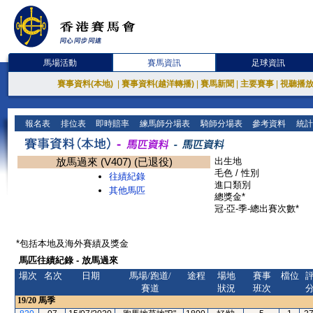
馬場活動
賽馬資訊
足球資訊
賽事資料(本地)
|
賽事資料(越洋轉播)
|
賽馬新聞
|
主要賽事
|
視聽播
報名表
排位表
即時賠率
練馬師分場表
騎師分場表
參考資料
統計
放馬過來 (V407) (已退役)
出生地
毛色 / 性別
往績紀錄
進口類別
其他馬匹
總獎金*
冠-亞-季-總出賽次數*
*包括本地及海外賽績及獎金
馬匹往績紀錄 - 放馬過來
場次
名次
日期
馬場/跑道/
途程
場地
賽事
檔位
賽道
狀況
班次
19/20
馬季