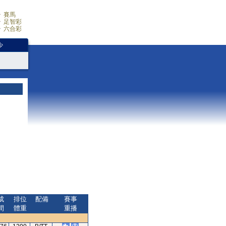
賽馬
足智彩
六合彩
少
成
排位
配備
賽事
間
體重
重播