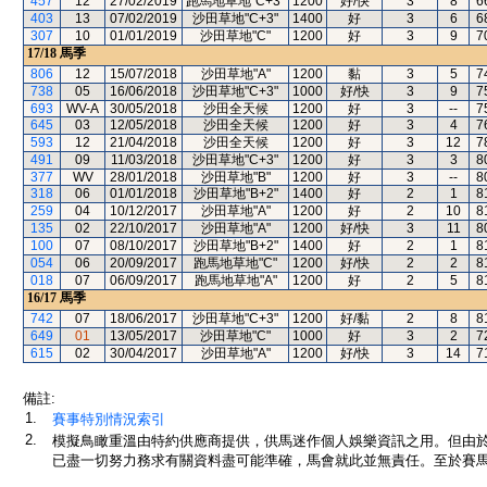
457
12
27/02/2019
跑馬地草地"C+3"
1200
好/快
3
8
6
403
13
07/02/2019
沙田草地"C+3"
1400
好
3
6
6
307
10
01/01/2019
沙田草地"C"
1200
好
3
9
7
17/18
馬季
806
12
15/07/2018
沙田草地"A"
1200
黏
3
5
7
738
05
16/06/2018
沙田草地"C+3"
1000
好/快
3
9
7
693
WV-A
30/05/2018
沙田全天候
1200
好
3
--
7
645
03
12/05/2018
沙田全天候
1200
好
3
4
7
593
12
21/04/2018
沙田全天候
1200
好
3
12
7
491
09
11/03/2018
沙田草地"C+3"
1200
好
3
3
8
377
WV
28/01/2018
沙田草地"B"
1200
好
3
--
8
318
06
01/01/2018
沙田草地"B+2"
1400
好
2
1
8
259
04
10/12/2017
沙田草地"A"
1200
好
2
10
8
135
02
22/10/2017
沙田草地"A"
1200
好/快
3
11
8
100
07
08/10/2017
沙田草地"B+2"
1400
好
2
1
8
054
06
20/09/2017
跑馬地草地"C"
1200
好/快
2
2
8
018
07
06/09/2017
跑馬地草地"A"
1200
好
2
5
8
16/17
馬季
742
07
18/06/2017
沙田草地"C+3"
1200
好/黏
2
8
8
649
01
13/05/2017
沙田草地"C"
1000
好
3
2
7
615
02
30/04/2017
沙田草地"A"
1200
好/快
3
14
7
備註:
1.
賽事特別情況索引
2.
模擬鳥瞰重溫由特約供應商提供，供馬迷作個人娛樂資訊之用。但由
已盡一切努力務求有關資料盡可能準確，馬會就此並無責任。至於賽馬