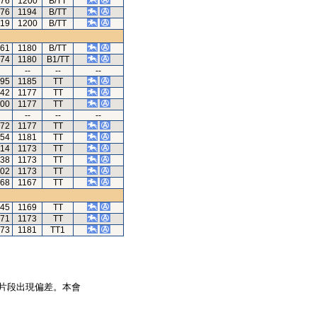
.76
1200
B/TT
.76
1194
B/TT
.19
1200
B/TT
.61
1180
B/TT
.74
1180
B1/TT
--
--
--
.95
1185
TT
.42
1177
TT
.00
1177
TT
--
--
--
.72
1177
TT
.54
1181
TT
.14
1173
TT
.38
1173
TT
.02
1173
TT
.68
1167
TT
.45
1169
TT
.71
1173
TT
.73
1181
TT1
片段出現偏差。本會