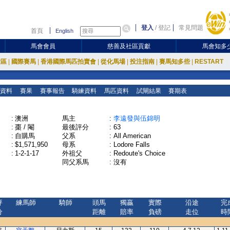
登入
/
登記
常見問題
首頁
English
馬會會員
慈善及社區貢獻
馬會知多
放區
|
國際賽馬
|
香港國際馬匹拍賣會
|
從化馬場
|
投注指南
|
賽馬知多些
|
RESTART
資料
賽果
賽事報告
騎練資料
馬匹資料
試閘結果
賽期表
:
澳洲
馬主
:
李遠發與伍錦明
:
棗 / 閹
最後評分
:
63
:
自購馬
父系
:
All American
:
$1,571,950
母系
:
Lodore Falls
:
1-2-1-17
外祖父
:
Redoute's Choice
同父系馬
:
沒有
評
練馬師
騎師
頭馬
獨贏
實際
沿途
完
分
距離
賠率
負磅
走位
時