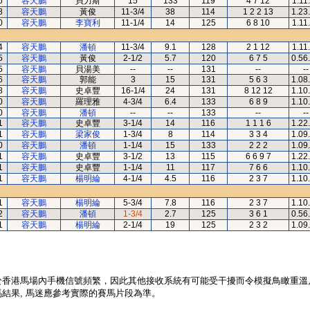
6
容天鵬
貝力斯
15
133
119
4 7 12
1.11
8
容天鵬
黃俊
11-3/4
38
114
1 2 2 13
1.23
0
容天鵬
李寶利
11-1/4
14
125
6 8 10
1.11
4
容天鵬
潘頓
11-3/4
9.1
128
2 1 12
1.11
5
容天鵬
黃俊
2-1/2
5.7
120
6 7 5
0.56
5
容天鵬
貝湯美
--
--
131
--
--
6
容天鵬
郭能
3
15
131
5 6 3
1.08
8
容天鵬
史卓豐
16-1/4
24
131
8 12 12
1.10
0
容天鵬
羅理雅
4-3/4
6.4
133
6 8 9
1.10
0
容天鵬
潘頓
--
--
133
--
--
1
容天鵬
史卓豐
3-1/4
14
116
1 1 1 6
1.22
1
容天鵬
梁家俊
1-3/4
8
114
3 3 4
1.09
0
容天鵬
潘頓
1-1/4
15
133
2 2 2
1.09
1
容天鵬
史卓豐
3-1/2
13
115
6 6 9 7
1.22
1
容天鵬
史卓豐
1-1/4
11
117
7 6 6
1.10
1
容天鵬
楊明綸
4-1/4
4.5
116
2 3 7
1.10
1
容天鵬
楊明綸
5-3/4
7.8
116
2 3 7
1.10
2
容天鵬
潘頓
1-3/4
2.7
125
3 6 1
0.56
1
容天鵬
楊明綸
2-1/4
19
125
2 3 2
1.09
於香港馬場內手機信號頻繁，因此其他接收系統有可能受干擾而令模擬鳥瞰重溫
結果, 馬迷應參考實際的賽馬片段為準。