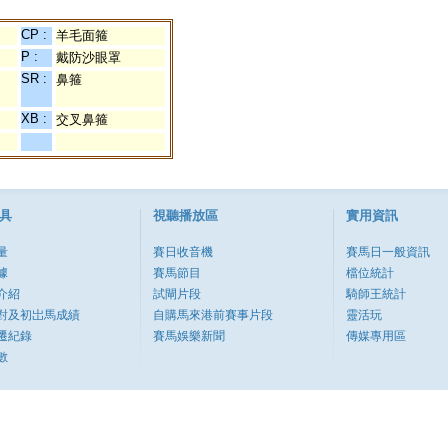
CP :
羊毛面箍
P :
戴防沙眼罩
SR :
鼻箍
XB :
交叉鼻箍
具
視聽播放區
實用資訊
量
賽日收音機
賽馬日一般資訊
據
賽馬節目
檔位統計
介紹
試閘片段
騎師王統計
對及初岀馬成績
自購馬來港前賽事片段
靈活玩
遷紀錄
賽馬娛樂新聞
傳媒專用區
數