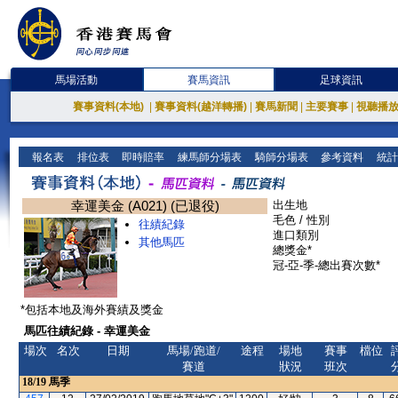
馬場活動
賽馬資訊
足球資訊
賽事資料(本地)
|
賽事資料(越洋轉播)
|
賽馬新聞
|
主要賽事
|
視聽播
報名表
排位表
即時賠率
練馬師分場表
騎師分場表
參考資料
統計
幸運美金 (A021) (已退役)
出生地
毛色 / 性別
往績紀錄
進口類別
其他馬匹
總獎金*
冠-亞-季-總出賽次數*
*包括本地及海外賽績及獎金
馬匹往績紀錄 - 幸運美金
場次
名次
日期
馬場/跑道/
途程
場地
賽事
檔位
賽道
狀況
班次
18/19
馬季