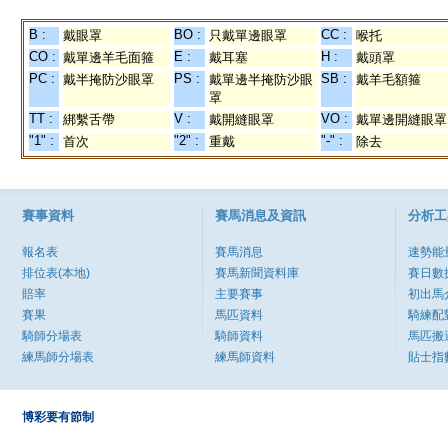
B :
BO :
CC :
戴眼罩
只戴單邊眼罩
喉托
CO :
E :
H :
戴單邊羊毛面箍
戴耳塞
戴頭罩
PC :
PS :
SB :
戴半掩防沙眼罩
戴單邊半掩防沙眼
戴羊毛額箍
罩
TT :
V :
VO :
綁繫舌帶
戴開縫眼罩
戴單邊開縫眼罩
"1" :
"2" :
"-" :
首次
重戴
除去
賽事資料
賽馬消息及資訊
分析工
報名表
賽馬消息
速勢能
排位表(本地)
賽馬新聞資料庫
賽日數
賠率
主要賽事
初出馬
賽果
馬匹資料
騎練配
騎師分場表
騎師資料
馬匹搬
練馬師分場表
練馬師資料
貼士指
博彩要有節制