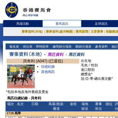
馬場活動
賽馬資訊
足球資訊
賽事資料(本地)
|
賽事資料(越洋轉播)
|
賽馬新聞
|
主要賽事
|
視聽播
報名表
排位表
即時賠率
練馬師分場表
騎師分場表
參考資料
統計
貝奇利 (A047) (已退役)
出生地
毛色 / 性別
往績紀錄
進口類別
其他馬匹
總獎金*
冠-亞-季-總出賽次數*
*包括本地及海外賽績及獎金
馬匹往績紀錄 - 貝奇利
場次
名次
日期
馬場/跑道/
途程
場地
賽事
檔位
賽道
狀況
班次
17/18
馬季