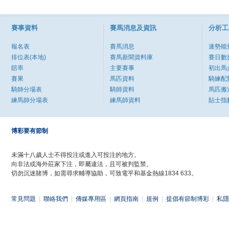
賽事資料
賽馬消息及資訊
分析工
報名表
賽馬消息
速勢能
排位表(本地)
賽馬新聞資料庫
賽日數
賠率
主要賽事
初出馬
賽果
馬匹資料
騎練配
騎師分場表
騎師資料
馬匹搬
練馬師分場表
練馬師資料
貼士指
博彩要有節制
未滿十八歲人士不得投注或進入可投注的地方。
向非法或海外莊家下注，即屬違法，且可被判監禁。
切勿沉迷賭博，如需尋求輔導協助，可致電平和基金熱線1834 633。
常見問題
|
聯絡我們
|
傳媒專用區
|
網頁指南
|
規例
|
提倡有節制博彩
|
私隱