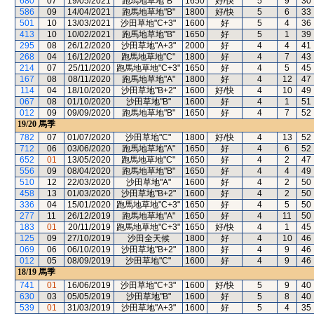
680
07
19/05/2021
跑馬地草地"B"
1650
好/快
5
9
30
586
09
14/04/2021
跑馬地草地"B"
1800
好/快
5
6
33
501
10
13/03/2021
沙田草地"C+3"
1600
好
5
4
36
413
10
10/02/2021
跑馬地草地"B"
1650
好
5
1
39
295
08
26/12/2020
沙田草地"A+3"
2000
好
4
4
41
268
04
16/12/2020
跑馬地草地"C"
1800
好
4
7
43
214
07
25/11/2020
跑馬地草地"C+3"
1650
好
4
5
45
167
08
08/11/2020
跑馬地草地"A"
1800
好
4
12
47
114
04
18/10/2020
沙田草地"B+2"
1600
好/快
4
10
49
067
08
01/10/2020
沙田草地"B"
1600
好
4
1
51
012
09
09/09/2020
跑馬地草地"B"
1650
好
4
7
52
19/20
馬季
782
07
01/07/2020
沙田草地"C"
1800
好/快
4
13
52
712
06
03/06/2020
跑馬地草地"A"
1650
好
4
6
52
652
01
13/05/2020
跑馬地草地"C"
1650
好
4
2
47
556
09
08/04/2020
跑馬地草地"B"
1650
好
4
4
49
510
12
22/03/2020
沙田草地"A"
1600
好
4
2
50
458
13
01/03/2020
沙田草地"B+2"
1600
好
4
2
50
336
04
15/01/2020
跑馬地草地"C+3"
1650
好
4
5
50
277
11
26/12/2019
跑馬地草地"A"
1650
好
4
11
50
183
01
20/11/2019
跑馬地草地"C+3"
1650
好/快
4
1
45
125
09
27/10/2019
沙田全天候
1800
好
4
10
46
069
06
06/10/2019
沙田草地"B+2"
1800
好
4
9
46
012
05
08/09/2019
沙田草地"C"
1600
好
4
9
46
18/19
馬季
741
01
16/06/2019
沙田草地"C+3"
1600
好/快
5
9
40
630
03
05/05/2019
沙田草地"B"
1600
好
5
8
40
539
01
31/03/2019
沙田草地"A+3"
1600
好
5
4
35