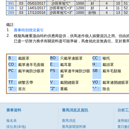
391
03
05/02/2017
沙田草地"C"
1000
好
4
10
51
336
12
14/01/2017
沙田草地"C+3"
1200
好
4
11
52
269
03
17/12/2016
沙田草地"C+3"
1000
好/快
4
13
52
備註:
1.
賽事特別情況索引
2.
模擬鳥瞰重溫由特約供應商提供，供馬迷作個人娛樂資訊之用。但由
已盡一切努力務求有關資料盡可能準確，馬會就此並無責任。至於賽馬
B :
BO :
CC :
戴眼罩
只戴單邊眼罩
喉托
CO :
E :
H :
戴單邊羊毛面箍
戴耳塞
戴頭罩
PC :
PS :
SB :
戴半掩防沙眼罩
戴單邊半掩防沙眼
戴羊毛額箍
罩
TT :
V :
VO :
綁繫舌帶
戴開縫眼罩
戴單邊開縫眼罩
"1" :
"2" :
"-" :
首次
重戴
除去
賽事資料
賽馬消息及資訊
分析工
報名表
賽馬消息
速勢能
排位表(本地)
賽馬新聞資料庫
賽日數