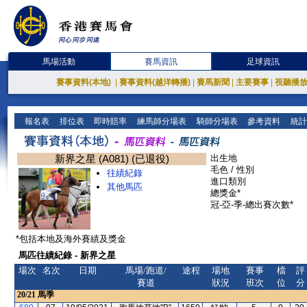
馬場活動
賽馬資訊
足球資訊
賽事資料(本地)
|
賽事資料(越洋轉播)
|
賽馬新聞
|
主要賽事
|
視聽播
報名表
排位表
即時賠率
練馬師分場表
騎師分場表
參考資料
統計
新界之星 (A081) (已退役)
出生地
毛色 / 性別
往績紀錄
進口類別
其他馬匹
總獎金*
冠-亞-季-總出賽次數*
*包括本地及海外賽績及獎金
馬匹往績紀錄 - 新界之星
場次
名次
日期
馬場/跑道/
途程
場地
賽事
檔
評
賽道
狀況
班次
位
分
20/21
馬季