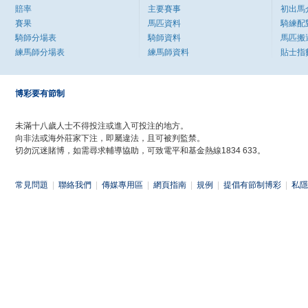
賠率
主要賽事
初出馬
賽果
馬匹資料
騎練配
騎師分場表
騎師資料
馬匹搬
練馬師分場表
練馬師資料
貼士指
博彩要有節制
未滿十八歲人士不得投注或進入可投注的地方。
向非法或海外莊家下注，即屬違法，且可被判監禁。
切勿沉迷賭博，如需尋求輔導協助，可致電平和基金熱線1834 633。
常見問題
|
聯絡我們
|
傳媒專用區
|
網頁指南
|
規例
|
提倡有節制博彩
|
私隱