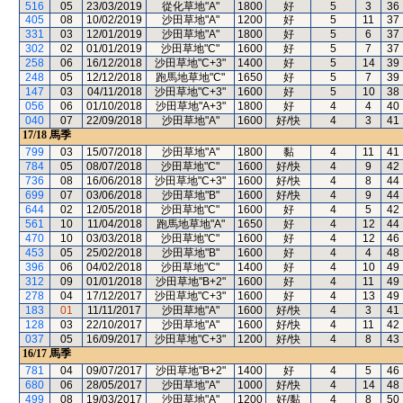
516
05
23/03/2019
從化草地"A"
1800
好
5
3
36
405
08
10/02/2019
沙田草地"A"
1200
好
5
11
37
331
03
12/01/2019
沙田草地"A"
1800
好
5
6
37
302
02
01/01/2019
沙田草地"C"
1600
好
5
7
37
258
06
16/12/2018
沙田草地"C+3"
1400
好
5
14
39
248
05
12/12/2018
跑馬地草地"C"
1650
好
5
7
39
147
03
04/11/2018
沙田草地"C+3"
1600
好
5
10
38
056
06
01/10/2018
沙田草地"A+3"
1800
好
4
4
40
040
07
22/09/2018
沙田草地"A"
1600
好/快
4
3
41
17/18
馬季
799
03
15/07/2018
沙田草地"A"
1800
黏
4
11
41
784
05
08/07/2018
沙田草地"C"
1600
好/快
4
9
42
736
08
16/06/2018
沙田草地"C+3"
1600
好/快
4
8
44
699
07
03/06/2018
沙田草地"B"
1600
好/快
4
9
44
644
02
12/05/2018
沙田草地"C"
1600
好
4
5
42
561
10
11/04/2018
跑馬地草地"A"
1650
好
4
12
44
470
10
03/03/2018
沙田草地"C"
1600
好
4
12
46
453
05
25/02/2018
沙田草地"B"
1600
好
4
4
48
396
06
04/02/2018
沙田草地"C"
1400
好
4
10
49
312
09
01/01/2018
沙田草地"B+2"
1600
好
4
11
49
278
04
17/12/2017
沙田草地"C+3"
1600
好
4
13
49
183
01
11/11/2017
沙田草地"A"
1600
好/快
4
3
41
128
03
22/10/2017
沙田草地"A"
1600
好/快
4
11
42
037
05
16/09/2017
沙田草地"C+3"
1200
好/快
4
8
43
16/17
馬季
781
04
09/07/2017
沙田草地"B+2"
1400
好
4
5
46
680
06
28/05/2017
沙田草地"A"
1000
好/快
4
14
48
499
08
19/03/2017
沙田草地"A"
1200
好/黏
4
8
50