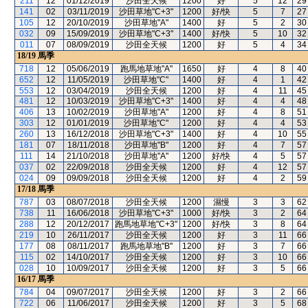
211
12
01/12/2019
沙田全天候
1200
好
5
12
29
141
02
03/11/2019
沙田草地"C+3"
1200
好/快
5
7
27
105
12
20/10/2019
沙田草地"A"
1400
好
5
2
30
032
09
15/09/2019
沙田草地"C+3"
1400
好/快
5
10
32
011
07
08/09/2019
沙田全天候
1200
好
5
4
34
18/19
馬季
718
12
05/06/2019
跑馬地草地"A"
1650
好
4
8
40
652
12
11/05/2019
沙田草地"C"
1400
好
4
1
42
553
12
03/04/2019
沙田全天候
1200
好
4
11
45
481
12
10/03/2019
沙田草地"C+3"
1400
好
4
4
48
406
13
10/02/2019
沙田草地"A"
1200
好
4
8
51
303
12
01/01/2019
沙田草地"C"
1200
好
4
4
53
260
13
16/12/2018
沙田草地"C+3"
1400
好
4
10
55
181
07
18/11/2018
沙田草地"B"
1200
好
4
7
57
111
14
21/10/2018
沙田草地"A"
1200
好/快
4
5
57
037
02
22/09/2018
沙田全天候
1200
好
4
12
57
024
09
09/09/2018
沙田全天候
1200
好
4
2
59
17/18
馬季
787
03
08/07/2018
沙田全天候
1200
濕慢
3
3
62
738
11
16/06/2018
沙田草地"C+3"
1000
好/快
3
2
64
288
12
20/12/2017
跑馬地草地"C+3"
1200
好/快
3
8
64
219
10
26/11/2017
沙田全天候
1200
好
3
11
66
177
08
08/11/2017
跑馬地草地"B"
1200
好
3
7
66
115
02
14/10/2017
沙田全天候
1200
好
3
10
66
028
10
10/09/2017
沙田全天候
1200
好
3
5
66
16/17
馬季
784
04
09/07/2017
沙田全天候
1200
好
3
2
66
722
06
11/06/2017
沙田全天候
1200
好
3
5
68