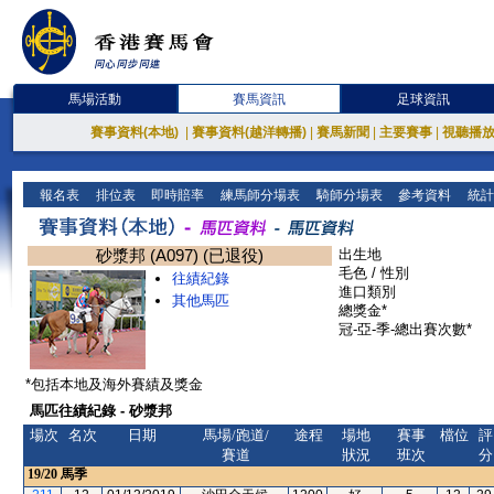
馬場活動
賽馬資訊
足球資訊
賽事資料(本地)
|
賽事資料(越洋轉播)
|
賽馬新聞
|
主要賽事
|
視聽播
報名表
排位表
即時賠率
練馬師分場表
騎師分場表
參考資料
統計
砂漿邦 (A097) (已退役)
出生地
毛色 / 性別
往績紀錄
進口類別
其他馬匹
總獎金*
冠-亞-季-總出賽次數*
*包括本地及海外賽績及獎金
馬匹往績紀錄 - 砂漿邦
場次
名次
日期
馬場/跑道/
途程
場地
賽事
檔位
評
賽道
狀況
班次
分
19/20
馬季