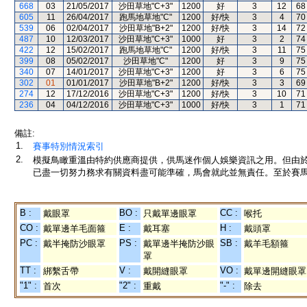
668
03
21/05/2017
沙田草地"C+3"
1200
好
3
12
68
605
11
26/04/2017
跑馬地草地"C"
1200
好/快
3
4
70
539
06
02/04/2017
沙田草地"B+2"
1200
好/快
3
14
72
487
10
12/03/2017
沙田草地"C+3"
1000
好
3
2
74
422
12
15/02/2017
跑馬地草地"C"
1200
好/快
3
11
75
399
08
05/02/2017
沙田草地"C"
1200
好
3
9
75
340
07
14/01/2017
沙田草地"C+3"
1200
好
3
6
75
302
01
01/01/2017
沙田草地"B+2"
1200
好/快
3
3
69
274
12
17/12/2016
沙田草地"C+3"
1200
好/快
3
10
71
236
04
04/12/2016
沙田草地"C+3"
1000
好/快
3
1
71
備註:
1.
賽事特別情況索引
2.
模擬鳥瞰重溫由特約供應商提供，供馬迷作個人娛樂資訊之用。但由
已盡一切努力務求有關資料盡可能準確，馬會就此並無責任。至於賽馬
B :
BO :
CC :
戴眼罩
只戴單邊眼罩
喉托
CO :
E :
H :
戴單邊羊毛面箍
戴耳塞
戴頭罩
PC :
PS :
SB :
戴半掩防沙眼罩
戴單邊半掩防沙眼
戴羊毛額箍
罩
TT :
V :
VO :
綁繫舌帶
戴開縫眼罩
戴單邊開縫眼罩
"1" :
"2" :
"-" :
首次
重戴
除去