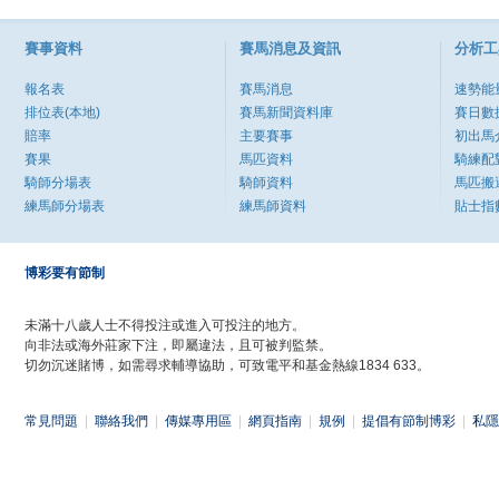
賽事資料
賽馬消息及資訊
分析工
報名表
賽馬消息
速勢能
排位表(本地)
賽馬新聞資料庫
賽日數
賠率
主要賽事
初出馬
賽果
馬匹資料
騎練配
騎師分場表
騎師資料
馬匹搬
練馬師分場表
練馬師資料
貼士指
博彩要有節制
未滿十八歲人士不得投注或進入可投注的地方。
向非法或海外莊家下注，即屬違法，且可被判監禁。
切勿沉迷賭博，如需尋求輔導協助，可致電平和基金熱線1834 633。
常見問題
|
聯絡我們
|
傳媒專用區
|
網頁指南
|
規例
|
提倡有節制博彩
|
私隱