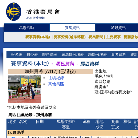
馬場活動
賽馬資訊
足球資訊
賽事資料(本地)
|
賽事資料(越洋轉播)
|
賽馬新聞
|
主要賽事
|
視聽播
報名表
排位表
即時賠率
練馬師分場表
騎師分場表
參考資料
統計
加州勇將 (A117) (已退役)
出生地
毛色 / 性別
往績紀錄
進口類別
其他馬匹
總獎金*
冠-亞-季-總出賽次數*
*包括本地及海外賽績及獎金
馬匹往績紀錄 - 加州勇將
場次
名次
日期
馬場/跑道/
途程
場地
賽事
檔位
賽道
狀況
班次
17/18
馬季