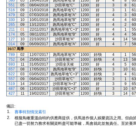
580
05
18/04/2018
跑馬地草地"B"
1200
好
4
8
60
551
05
08/04/2018
沙田草地"C"
1200
好
3
8
61
516
09
21/03/2018
跑馬地草地"C"
1200
好
3
1
61
479
02
07/03/2018
跑馬地草地"A"
1200
好
4
3
60
330
10
10/01/2018
跑馬地草地"B"
1200
好
4
4
60
265
09
13/12/2017
跑馬地草地"C"
1200
好
4
2
60
211
01
22/11/2017
跑馬地草地"C+3"
1200
好
4
1
55
174
05
08/11/2017
跑馬地草地"B"
1000
好
4
4
56
127
10
22/10/2017
沙田草地"A"
1000
好/快
4
14
58
014
09
06/09/2017
跑馬地草地"A"
1000
好
4
7
58
16/17
馬季
789
02
12/07/2017
跑馬地草地"A"
1000
好/快
4
1
56
752
04
25/06/2017
沙田草地"A"
1000
好/快
4
13
58
693
11
31/05/2017
沙田全天候
1200
好
4
5
60
657
08
17/05/2017
跑馬地草地"B"
1200
好/快
3
10
61
622
03
03/05/2017
跑馬地草地"C+3"
1000
好/快
3
4
61
557
09
09/04/2017
沙田草地"C"
1000
好/快
3
1
63
519
14
26/03/2017
沙田草地"A+3"
1000
好
3
9
65
487
06
12/03/2017
沙田草地"C+3"
1000
好
3
10
67
427
11
19/02/2017
沙田草地"A"
1200
好/快
3
14
67
備註:
1.
賽事特別情況索引
2.
模擬鳥瞰重溫由特約供應商提供，供馬迷作個人娛樂資訊之用。但由
已盡一切努力務求有關資料盡可能準確，馬會就此並無責任。至於賽馬