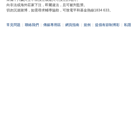
向非法或海外莊家下注，即屬違法，且可被判監禁。
切勿沉迷賭博，如需尋求輔導協助，可致電平和基金熱線1834 633。
常見問題
|
聯絡我們
|
傳媒專用區
|
網頁指南
|
規例
|
提倡有節制博彩
|
私隱