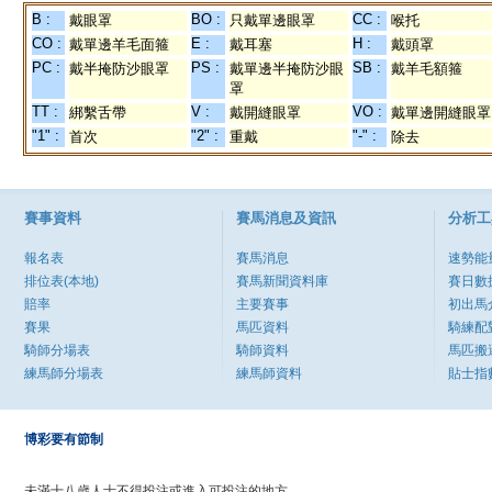
B :
BO :
CC :
戴眼罩
只戴單邊眼罩
喉托
CO :
E :
H :
戴單邊羊毛面箍
戴耳塞
戴頭罩
PC :
PS :
SB :
戴半掩防沙眼罩
戴單邊半掩防沙眼
戴羊毛額箍
罩
TT :
V :
VO :
綁繫舌帶
戴開縫眼罩
戴單邊開縫眼罩
"1" :
"2" :
"-" :
首次
重戴
除去
賽事資料
賽馬消息及資訊
分析工
報名表
賽馬消息
速勢能
排位表(本地)
賽馬新聞資料庫
賽日數
賠率
主要賽事
初出馬
賽果
馬匹資料
騎練配
騎師分場表
騎師資料
馬匹搬
練馬師分場表
練馬師資料
貼士指
博彩要有節制
未滿十八歲人士不得投注或進入可投注的地方。