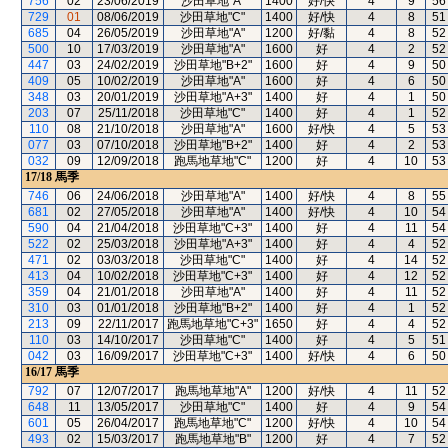
756
02
23/06/2019
沙田草地"A"
1400
好/快
4
9
56
729
01
08/06/2019
沙田草地"C"
1400
好/快
4
8
51
685
04
26/05/2019
沙田草地"A"
1200
好/黏
4
8
52
500
10
17/03/2019
沙田草地"A"
1600
好
4
2
52
447
03
24/02/2019
沙田草地"B+2"
1600
好
4
9
50
409
05
10/02/2019
沙田草地"A"
1600
好
4
6
50
348
03
20/01/2019
沙田草地"A+3"
1400
好
4
1
50
203
07
25/11/2018
沙田草地"C"
1400
好
4
1
52
110
08
21/10/2018
沙田草地"A"
1600
好/快
4
5
53
077
03
07/10/2018
沙田草地"B+2"
1400
好
4
2
53
032
09
12/09/2018
跑馬地草地"C"
1200
好
4
10
53
17/18
馬季
746
06
24/06/2018
沙田草地"A"
1400
好/快
4
8
55
681
02
27/05/2018
沙田草地"A"
1400
好/快
4
10
54
590
04
21/04/2018
沙田草地"C+3"
1400
好
4
11
54
522
02
25/03/2018
沙田草地"A+3"
1400
好
4
4
52
471
02
03/03/2018
沙田草地"C"
1400
好
4
14
52
413
04
10/02/2018
沙田草地"C+3"
1400
好
4
12
52
359
04
21/01/2018
沙田草地"A"
1400
好
4
11
52
310
03
01/01/2018
沙田草地"B+2"
1400
好
4
1
52
213
09
22/11/2017
跑馬地草地"C+3"
1650
好
4
4
52
110
03
14/10/2017
沙田草地"C"
1400
好
4
5
51
042
03
16/09/2017
沙田草地"C+3"
1400
好/快
4
6
50
16/17
馬季
792
07
12/07/2017
跑馬地草地"A"
1200
好/快
4
11
52
648
11
13/05/2017
沙田草地"C"
1400
好
4
9
54
601
05
26/04/2017
跑馬地草地"C"
1200
好/快
4
10
54
493
02
15/03/2017
跑馬地草地"B"
1200
好
4
7
52