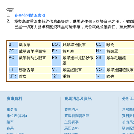
備註:
1.
賽事特別情況索引
2.
模擬鳥瞰重溫由特約供應商提供，供馬迷作個人娛樂資訊之用。但由
已盡一切努力務求有關資料盡可能準確，馬會就此並無責任。至於賽馬
B :
BO :
CC :
戴眼罩
只戴單邊眼罩
喉托
CO :
E :
H :
戴單邊羊毛面箍
戴耳塞
戴頭罩
PC :
PS :
SB :
戴半掩防沙眼罩
戴單邊半掩防沙眼
戴羊毛額箍
罩
TT :
V :
VO :
綁繫舌帶
戴開縫眼罩
戴單邊開縫眼罩
"1" :
"2" :
"-" :
首次
重戴
除去
賽事資料
賽馬消息及資訊
分析工
報名表
賽馬消息
速勢能
排位表(本地)
賽馬新聞資料庫
賽日數
賠率
主要賽事
初出馬
賽果
馬匹資料
騎練配