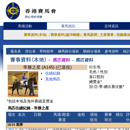
馬場活動
賽馬資訊
足球資訊
賽事資料(本地)
|
賽事資料(越洋轉播)
|
賽馬新聞
|
主要賽事
|
視聽播
報名表
排位表
即時賠率
練馬師分場表
騎師分場表
參考資料
統計
帝勝之星 (A145) (已退役)
出生地
毛色 / 性別
往績紀錄
進口類別
其他馬匹
總獎金*
冠-亞-季-總出賽次數*
*包括本地及海外賽績及獎金
馬匹往績紀錄 - 帝勝之星
場次
名次
日期
馬場/跑道/
途程
場地
賽事
檔位
評
賽道
狀況
班次
分
18/19
馬季