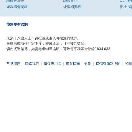
騎師分場表
騎師資料
馬匹搬
練馬師分場表
練馬師資料
貼士指
博彩要有節制
未滿十八歲人士不得投注或進入可投注的地方。
向非法或海外莊家下注，即屬違法，且可被判監禁。
切勿沉迷賭博，如需尋求輔導協助，可致電平和基金熱線1834 633。
常見問題
|
聯絡我們
|
傳媒專用區
|
網頁指南
|
規例
|
提倡有節制博彩
|
私隱