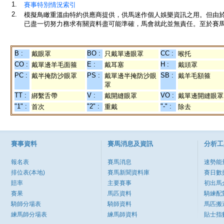
1.
賽事特別情況索引
2.
模擬鳥瞰重溫由特約供應商提供，供馬迷作個人娛樂資訊之用。但由
已盡一切努力務求有關資料盡可能準確，馬會就此並無責任。至於賽馬
B :
BO :
CC :
戴眼罩
只戴單邊眼罩
喉托
CO :
E :
H :
戴單邊羊毛面箍
戴耳塞
戴頭罩
PC :
PS :
SB :
戴半掩防沙眼罩
戴單邊半掩防沙眼
戴羊毛額箍
罩
TT :
V :
VO :
綁繫舌帶
戴開縫眼罩
戴單邊開縫眼罩
"1" :
"2" :
"-" :
首次
重戴
除去
賽事資料
賽馬消息及資訊
分析工
報名表
賽馬消息
速勢能
排位表(本地)
賽馬新聞資料庫
賽日數
賠率
主要賽事
初出馬
賽果
馬匹資料
騎練配
騎師分場表
騎師資料
馬匹搬
練馬師分場表
練馬師資料
貼士指