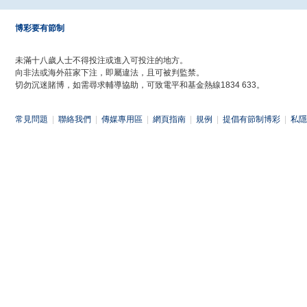
博彩要有節制
未滿十八歲人士不得投注或進入可投注的地方。
向非法或海外莊家下注，即屬違法，且可被判監禁。
切勿沉迷賭博，如需尋求輔導協助，可致電平和基金熱線1834 633。
常見問題
|
聯絡我們
|
傳媒專用區
|
網頁指南
|
規例
|
提倡有節制博彩
|
私隱