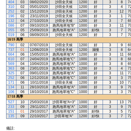
404
03
08/02/2020
沙田全天候
1200
好
3
8
7
310
02
05/01/2020
沙田全天候
1200
好
3
4
7
252
02
15/12/2019
沙田全天候
1200
好
3
12
7
196
02
23/11/2019
沙田全天候
1200
好
3
1
7
132
04
27/10/2019
沙田全天候
1200
好
3
7
6
086
07
09/10/2019
跑馬地草地"B"
1000
好
3
11
7
055
05
25/09/2019
跑馬地草地"A"
1200
好/快
3
7
7
019
06
08/09/2019
沙田全天候
1200
好
3
7
7
18/19
馬季
790
02
07/07/2019
沙田全天候
1200
好
3
9
6
737
01
12/06/2019
沙田全天候
1200
濕慢
3
8
6
664
06
15/05/2019
跑馬地草地"A"
1200
好
3
11
6
610
07
24/04/2019
跑馬地草地"C"
1000
好
3
8
6
569
04
10/04/2019
跑馬地草地"A"
1000
好
3
8
6
363
08
23/01/2019
跑馬地草地"C"
1200
好
3
4
7
325
07
09/01/2019
跑馬地草地"A"
1000
好
3
11
7
252
06
12/12/2018
跑馬地草地"C"
1000
好
3
3
7
171
06
10/11/2018
沙田全天候
1200
好
3
10
7
134
11
28/10/2018
跑馬地草地"A"
1000
好
3
9
7
106
06
18/10/2018
跑馬地草地"C"
1000
好
3
3
7
17/18
馬季
527
10
25/03/2018
沙田草地"A+3"
1000
好
3
13
7
233
09
29/11/2017
跑馬地草地"A"
1200
好
3
9
7
151
01
29/10/2017
跑馬地草地"A"
1000
好/快
3
5
7
135
09
22/10/2017
沙田草地"A"
1200
好/快
3
7
7
備註: