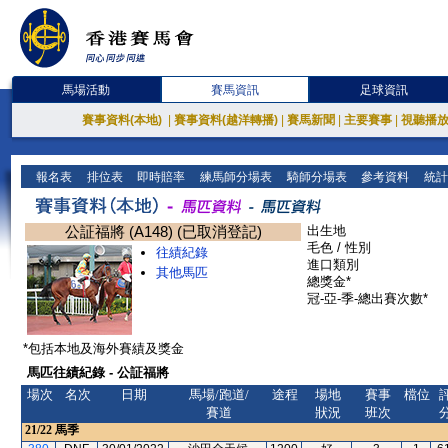
馬場活動
賽馬資訊
足球資訊
賽事資料(本地)
|
賽事資料(越洋轉播)
|
賽馬新聞
|
主要賽事
|
視聽播
報名表
排位表
即時賠率
練馬師分場表
騎師分場表
參考資料
統計
公証福將 (A148) (已取消登記)
出生地
毛色 / 性別
往績紀錄
進口類別
其他馬匹
總獎金*
冠-亞-季-總出賽次數*
*包括本地及海外賽績及獎金
馬匹往績紀錄 - 公証福將
場次
名次
日期
馬場/跑道/
途程
場地
賽事
檔位
賽道
狀況
班次
21/22
馬季