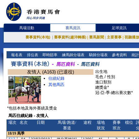
馬場活動
賽馬資訊
足球資訊
賽事資料(本地)
|
賽事資料(越洋轉播)
|
賽馬新聞
|
主要賽事
|
視聽播
報名表
排位表
即時賠率
練馬師分場表
騎師分場表
參考資料
統計
友情人 (A163) (已退役)
出生地
毛色 / 性別
往績紀錄
進口類別
其他馬匹
總獎金*
冠-亞-季-總出賽次數*
*包括本地及海外賽績及獎金
馬匹往績紀錄 - 友情人
場次
名次
日期
馬場/跑道/
途程
場地
賽事
檔位
賽道
狀況
班次
18/19
馬季