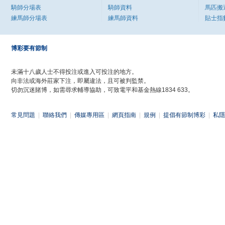
騎師分場表
騎師資料
馬匹搬
練馬師分場表
練馬師資料
貼士指
博彩要有節制
未滿十八歲人士不得投注或進入可投注的地方。
向非法或海外莊家下注，即屬違法，且可被判監禁。
切勿沉迷賭博，如需尋求輔導協助，可致電平和基金熱線1834 633。
常見問題
|
聯絡我們
|
傳媒專用區
|
網頁指南
|
規例
|
提倡有節制博彩
|
私隱