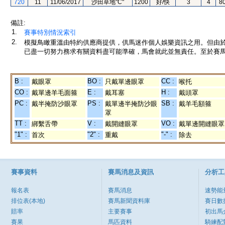
720
11
11/06/2017
沙田草地"C"
1200
好/快
3
4
8
備註:
1.
賽事特別情況索引
2.
模擬鳥瞰重溫由特約供應商提供，供馬迷作個人娛樂資訊之用。但由
已盡一切努力務求有關資料盡可能準確，馬會就此並無責任。至於賽馬
B :
BO :
CC :
戴眼罩
只戴單邊眼罩
喉托
CO :
E :
H :
戴單邊羊毛面箍
戴耳塞
戴頭罩
PC :
PS :
SB :
戴半掩防沙眼罩
戴單邊半掩防沙眼
戴羊毛額箍
罩
TT :
V :
VO :
綁繫舌帶
戴開縫眼罩
戴單邊開縫眼罩
"1" :
"2" :
"-" :
首次
重戴
除去
賽事資料
賽馬消息及資訊
分析工
報名表
賽馬消息
速勢能
排位表(本地)
賽馬新聞資料庫
賽日數
賠率
主要賽事
初出馬
賽果
馬匹資料
騎練配