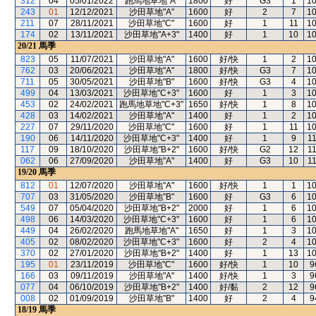
312
04
05/01/2022
跑馬地草地"A"
1800
好
G3
1
1
243
01
12/12/2021
沙田草地"A"
1600
好
2
7
1
211
07
28/11/2021
沙田草地"C"
1600
好
1
11
1
174
02
13/11/2021
沙田草地"A+3"
1400
好
1
10
1
20/21
馬季
823
05
11/07/2021
沙田草地"A"
1600
好/快
1
2
1
762
03
20/06/2021
沙田草地"A"
1800
好/快
G3
7
1
711
05
30/05/2021
沙田草地"B"
1600
好/快
G3
4
1
499
04
13/03/2021
沙田草地"C+3"
1600
好
1
3
1
453
02
24/02/2021
跑馬地草地"C+3"
1650
好/快
1
8
1
428
03
14/02/2021
沙田草地"A"
1400
好
1
2
1
227
07
29/11/2020
沙田草地"C"
1600
好
1
11
1
190
06
14/11/2020
沙田草地"C+3"
1400
好
1
9
1
117
09
18/10/2020
沙田草地"B+2"
1600
好/快
G2
12
1
062
06
27/09/2020
沙田草地"A"
1400
好
G3
10
1
19/20
馬季
812
01
12/07/2020
沙田草地"A"
1600
好/快
1
1
1
707
03
31/05/2020
沙田草地"B"
1600
好
G3
6
1
549
07
05/04/2020
沙田草地"B+2"
2000
好
1
6
1
498
06
14/03/2020
沙田草地"C+3"
1600
好
1
6
1
449
04
26/02/2020
跑馬地草地"A"
1650
好
1
3
1
405
02
08/02/2020
沙田草地"C+3"
1600
好
2
4
1
370
02
27/01/2020
沙田草地"B+2"
1400
好
1
13
1
195
01
23/11/2019
沙田草地"C"
1600
好/快
1
10
9
166
03
09/11/2019
沙田草地"A"
1400
好/快
1
3
9
077
04
06/10/2019
沙田草地"B+2"
1400
好/黏
2
12
9
008
02
01/09/2019
沙田草地"B"
1400
好
2
4
9
18/19
馬季