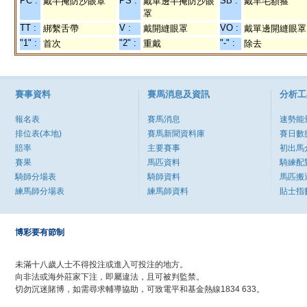
PC :
PS :
SB :
戴半掩防沙眼罩
戴單邊半掩防沙眼
戴羊毛額箍
罩
TT :
V :
VO :
綁繫舌帶
戴開縫眼罩
戴單邊開縫眼罩
"1" :
"2" :
"-" :
首次
重戴
除去
賽事資料
賽馬消息及資訊
分析工
報名表
賽馬消息
速勢能
排位表(本地)
賽馬新聞資料庫
賽日數
賠率
主要賽事
初出馬
賽果
馬匹資料
騎練配
騎師分場表
騎師資料
馬匹搬
練馬師分場表
練馬師資料
貼士指
博彩要有節制
未滿十八歲人士不得投注或進入可投注的地方。
向非法或海外莊家下注，即屬違法，且可被判監禁。
切勿沉迷賭博，如需尋求輔導協助，可致電平和基金熱線1834 633。