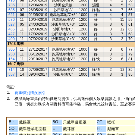
798
08
10/07/2019
跑馬地草地"A"
1000
好
4
2
50
735
11
12/06/2019
沙田全天候
1200
濕慢
4
5
53
685
07
26/05/2019
沙田草地"A"
1200
好/黏
4
7
55
621
06
01/05/2019
跑馬地草地"C+3"
1000
好
4
4
57
570
11
10/04/2019
跑馬地草地"A"
1200
好
4
11
59
527
05
24/03/2019
沙田草地"C+3"
1200
好
3
6
61
466
11
02/03/2019
沙田草地"C"
1200
好
3
12
65
427
11
17/02/2019
沙田草地"A+3"
1200
好
3
7
68
400
11
07/02/2019
沙田草地"C+3"
1200
好
3
2
70
17/18
馬季
305
11
27/12/2017
跑馬地草地"A"
1000
好
3
6
77
250
11
06/12/2017
跑馬地草地"B"
1000
好
3
2
79
154
11
29/10/2017
跑馬地草地"A"
1200
好/快
2
6
81
16/17
馬季
714
10
07/06/2017
跑馬地草地"A"
1200
好/快
2
12
85
557
14
09/04/2017
沙田草地"C"
1000
好/快
3
3
85
備註:
1.
賽事特別情況索引
2.
模擬鳥瞰重溫由特約供應商提供，供馬迷作個人娛樂資訊之用。但由
已盡一切努力務求有關資料盡可能準確，馬會就此並無責任。至於賽馬
B :
BO :
CC :
戴眼罩
只戴單邊眼罩
喉托
CO :
E :
H :
戴單邊羊毛面箍
戴耳塞
戴頭罩