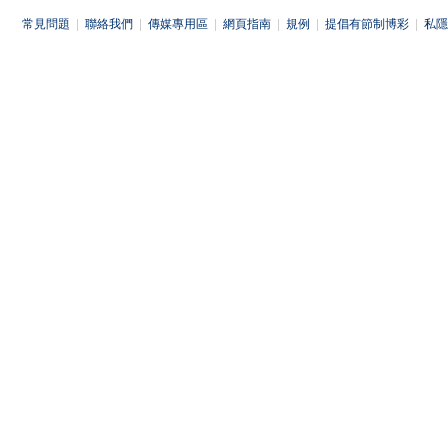
常見問題
|
聯絡我們
|
傳媒專用區
|
網頁指南
|
規例
|
提倡有節制博彩
|
私隱