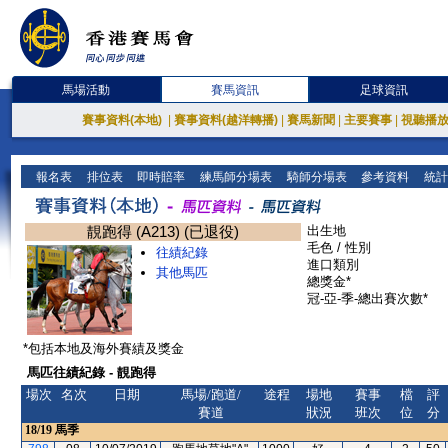
馬場活動
賽馬資訊
足球資訊
賽事資料(本地)
|
賽事資料(越洋轉播)
|
賽馬新聞
|
主要賽事
|
視聽播
報名表
排位表
即時賠率
練馬師分場表
騎師分場表
參考資料
統計
靚跑得 (A213) (已退役)
出生地
毛色 / 性別
往績紀錄
進口類別
其他馬匹
總獎金*
冠-亞-季-總出賽次數*
*包括本地及海外賽績及獎金
馬匹往績紀錄 - 靚跑得
場次
名次
日期
馬場/跑道/
途程
場地
賽事
檔
評
賽道
狀況
班次
位
分
18/19
馬季