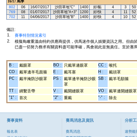
16/17
馬季
802
06
16/07/2017
沙田草地"C"
1400
好/黏
4
3
50
769
08
01/07/2017
沙田草地"A+3"
1200
好/快
4
11
52
702
11
04/06/2017
沙田草地"B"
1400
好/快
4
10
52
備註:
1.
賽事特別情況索引
2.
模擬鳥瞰重溫由特約供應商提供，供馬迷作個人娛樂資訊之用。但由
已盡一切努力務求有關資料盡可能準確，馬會就此並無責任。至於賽馬
B :
BO :
CC :
戴眼罩
只戴單邊眼罩
喉托
CO :
E :
H :
戴單邊羊毛面箍
戴耳塞
戴頭罩
PC :
PS :
SB :
戴半掩防沙眼罩
戴單邊半掩防沙眼
戴羊毛額箍
罩
TT :
V :
VO :
綁繫舌帶
戴開縫眼罩
戴單邊開縫眼罩
"1" :
"2" :
"-" :
首次
重戴
除去
賽事資料
賽馬消息及資訊
分析工
報名表
賽馬消息
速勢能