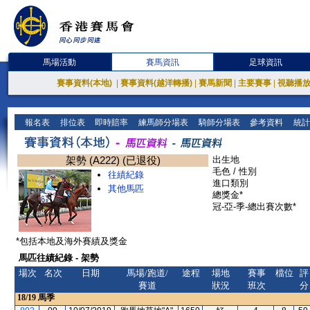
馬場活動
賽馬資訊
足球資訊
賽事資料(本地)
|
賽事資料(越洋轉播)
|
賽馬新聞
|
主要賽事
|
視聽播
報名表
排位表
即時賠率
練馬師分場表
騎師分場表
參考資料
統計
架勢 (A222) (已退役)
出生地
毛色 / 性別
往績紀錄
進口類別
其他馬匹
總獎金*
冠-亞-季-總出賽次數*
*包括本地及海外賽績及獎金
馬匹往績紀錄 - 架勢
場次
名次
日期
馬場/跑道/
途程
場地
賽事
檔位
評
賽道
狀況
班次
分
18/19
馬季