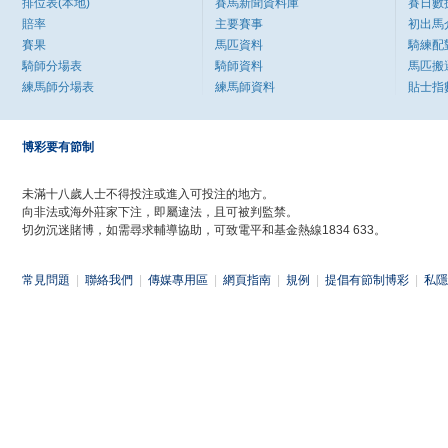
排位表(本地)
賽馬新聞資料庫
賽日數
賠率
主要賽事
初出馬
賽果
馬匹資料
騎練配
騎師分場表
騎師資料
馬匹搬
練馬師分場表
練馬師資料
貼士指
博彩要有節制
未滿十八歲人士不得投注或進入可投注的地方。
向非法或海外莊家下注，即屬違法，且可被判監禁。
切勿沉迷賭博，如需尋求輔導協助，可致電平和基金熱線1834 633。
常見問題
|
聯絡我們
|
傳媒專用區
|
網頁指南
|
規例
|
提倡有節制博彩
|
私隱