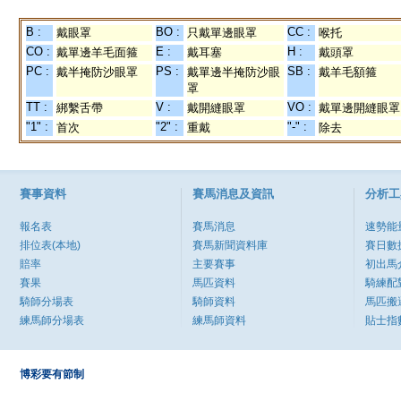
B :
BO :
CC :
戴眼罩
只戴單邊眼罩
喉托
CO :
E :
H :
戴單邊羊毛面箍
戴耳塞
戴頭罩
PC :
PS :
SB :
戴半掩防沙眼罩
戴單邊半掩防沙眼
戴羊毛額箍
罩
TT :
V :
VO :
綁繫舌帶
戴開縫眼罩
戴單邊開縫眼罩
"1" :
"2" :
"-" :
首次
重戴
除去
賽事資料
賽馬消息及資訊
分析工
報名表
賽馬消息
速勢能
排位表(本地)
賽馬新聞資料庫
賽日數
賠率
主要賽事
初出馬
賽果
馬匹資料
騎練配
騎師分場表
騎師資料
馬匹搬
練馬師分場表
練馬師資料
貼士指
博彩要有節制