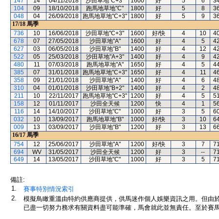
147
14
04/11/2018
沙田草地"C+3"
1600
好
5
6
3
104
09
18/10/2018
跑馬地草地"C"
1800
好
5
8
3
048
04
26/09/2018
跑馬地草地"C+3"
1800
好
5
9
3
17/18
馬季
736
10
16/06/2018
沙田草地"C+3"
1600
好/快
4
10
4
678
07
27/05/2018
沙田草地"A"
1600
好
4
5
4
627
03
06/05/2018
沙田草地"B"
1400
好
4
12
4
522
05
25/03/2018
沙田草地"A+3"
1400
好
4
9
4
480
11
07/03/2018
跑馬地草地"A"
1650
好
4
5
4
385
07
31/01/2018
跑馬地草地"C+3"
1650
好
4
11
4
358
09
21/01/2018
沙田草地"A"
1400
好
4
6
4
310
04
01/01/2018
沙田草地"B+2"
1400
好
4
2
4
211
10
22/11/2017
跑馬地草地"C+3"
1200
好
4
5
5
158
12
01/11/2017
沙田全天候
1200
快
4
1
5
116
14
14/10/2017
沙田草地"C"
1000
好
3
5
6
032
10
13/09/2017
跑馬地草地"B"
1000
好/快
3
10
6
009
13
03/09/2017
沙田草地"B"
1200
好
3
13
6
16/17
馬季
754
12
25/06/2017
沙田草地"A"
1200
好/快
3
7
7
694
WV
31/05/2017
沙田全天候
1200
好
3
--
7
649
14
13/05/2017
沙田草地"C"
1000
好
3
5
7
備註:
1.
賽事特別情況索引
2.
模擬鳥瞰重溫由特約供應商提供，供馬迷作個人娛樂資訊之用。但由
已盡一切努力務求有關資料盡可能準確，馬會就此並無責任。至於賽馬