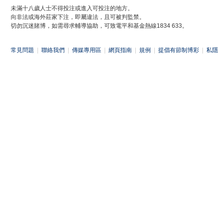
未滿十八歲人士不得投注或進入可投注的地方。
向非法或海外莊家下注，即屬違法，且可被判監禁。
切勿沉迷賭博，如需尋求輔導協助，可致電平和基金熱線1834 633。
常見問題
|
聯絡我們
|
傳媒專用區
|
網頁指南
|
規例
|
提倡有節制博彩
|
私隱