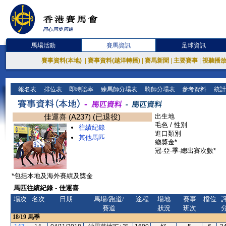
馬場活動
賽馬資訊
足球資訊
賽事資料(本地)
|
賽事資料(越洋轉播)
|
賽馬新聞
|
主要賽事
|
視聽播
報名表
排位表
即時賠率
練馬師分場表
騎師分場表
參考資料
統計
佳運喜 (A237) (已退役)
出生地
毛色 / 性別
往績紀錄
進口類別
其他馬匹
總獎金*
冠-亞-季-總出賽次數*
*包括本地及海外賽績及獎金
馬匹往績紀錄 - 佳運喜
場次
名次
日期
馬場/跑道/
途程
場地
賽事
檔位
賽道
狀況
班次
18/19
馬季