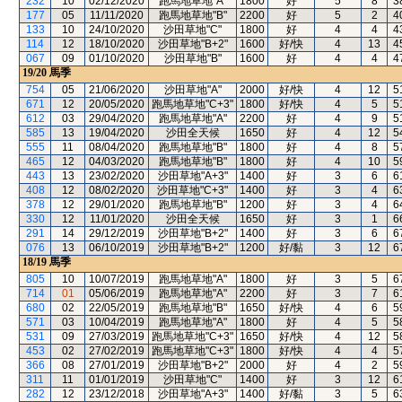
232
10
02/12/2020
跑馬地草地"A"
1800
好
5
8
3
177
05
11/11/2020
跑馬地草地"B"
2200
好
5
2
4
133
10
24/10/2020
沙田草地"C"
1800
好
4
4
4
114
12
18/10/2020
沙田草地"B+2"
1600
好/快
4
13
4
067
09
01/10/2020
沙田草地"B"
1600
好
4
4
4
19/20
馬季
754
05
21/06/2020
沙田草地"A"
2000
好/快
4
12
5
671
12
20/05/2020
跑馬地草地"C+3"
1800
好/快
4
5
5
612
03
29/04/2020
跑馬地草地"A"
2200
好
4
9
5
585
13
19/04/2020
沙田全天候
1650
好
4
12
5
555
11
08/04/2020
跑馬地草地"B"
1800
好
4
8
5
465
12
04/03/2020
跑馬地草地"B"
1800
好
4
10
5
443
13
23/02/2020
沙田草地"A+3"
1400
好
3
6
6
408
12
08/02/2020
沙田草地"C+3"
1400
好
3
4
6
378
12
29/01/2020
跑馬地草地"B"
1200
好
3
4
6
330
12
11/01/2020
沙田全天候
1650
好
3
1
6
291
14
29/12/2019
沙田草地"B+2"
1400
好
3
6
6
076
13
06/10/2019
沙田草地"B+2"
1200
好/黏
3
12
6
18/19
馬季
805
10
10/07/2019
跑馬地草地"A"
1800
好
3
5
6
714
01
05/06/2019
跑馬地草地"A"
2200
好
3
7
6
680
02
22/05/2019
跑馬地草地"B"
1650
好/快
4
6
5
571
03
10/04/2019
跑馬地草地"A"
1800
好
4
5
5
531
09
27/03/2019
跑馬地草地"C+3"
1650
好/快
4
12
5
453
02
27/02/2019
跑馬地草地"C+3"
1800
好/快
4
4
5
366
08
27/01/2019
沙田草地"B+2"
2000
好
4
2
5
311
11
01/01/2019
沙田草地"C"
1400
好
3
12
6
282
12
23/12/2018
沙田草地"A+3"
1400
好/黏
3
5
6