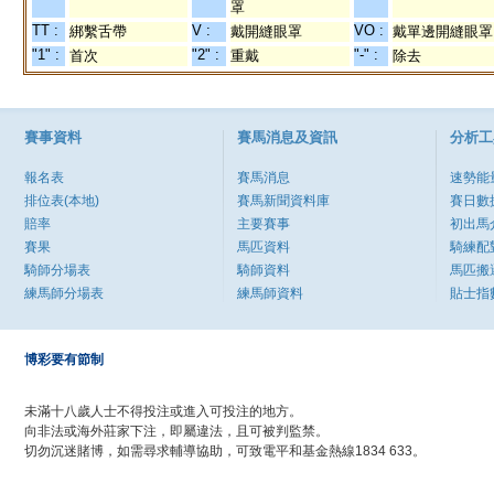
罩
TT :
V :
VO :
綁繫舌帶
戴開縫眼罩
戴單邊開縫眼罩
"1" :
"2" :
"-" :
首次
重戴
除去
賽事資料
賽馬消息及資訊
分析工
報名表
賽馬消息
速勢能
排位表(本地)
賽馬新聞資料庫
賽日數
賠率
主要賽事
初出馬
賽果
馬匹資料
騎練配
騎師分場表
騎師資料
馬匹搬
練馬師分場表
練馬師資料
貼士指
博彩要有節制
未滿十八歲人士不得投注或進入可投注的地方。
向非法或海外莊家下注，即屬違法，且可被判監禁。
切勿沉迷賭博，如需尋求輔導協助，可致電平和基金熱線1834 633。