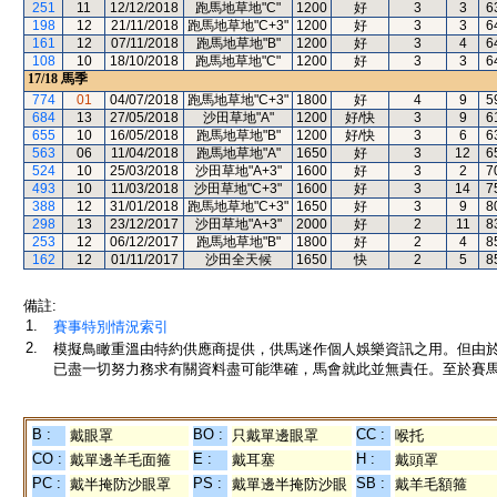
251
11
12/12/2018
跑馬地草地"C"
1200
好
3
3
6
198
12
21/11/2018
跑馬地草地"C+3"
1200
好
3
3
6
161
12
07/11/2018
跑馬地草地"B"
1200
好
3
4
6
108
10
18/10/2018
跑馬地草地"C"
1200
好
3
3
6
17/18
馬季
774
01
04/07/2018
跑馬地草地"C+3"
1800
好
4
9
5
684
13
27/05/2018
沙田草地"A"
1200
好/快
3
9
6
655
10
16/05/2018
跑馬地草地"B"
1200
好/快
3
6
6
563
06
11/04/2018
跑馬地草地"A"
1650
好
3
12
6
524
10
25/03/2018
沙田草地"A+3"
1600
好
3
2
7
493
10
11/03/2018
沙田草地"C+3"
1600
好
3
14
7
388
12
31/01/2018
跑馬地草地"C+3"
1650
好
3
9
8
298
13
23/12/2017
沙田草地"A+3"
2000
好
2
11
8
253
12
06/12/2017
跑馬地草地"B"
1800
好
2
4
8
162
12
01/11/2017
沙田全天候
1650
快
2
5
8
備註:
1.
賽事特別情況索引
2.
模擬鳥瞰重溫由特約供應商提供，供馬迷作個人娛樂資訊之用。但由
已盡一切努力務求有關資料盡可能準確，馬會就此並無責任。至於賽馬
B :
BO :
CC :
戴眼罩
只戴單邊眼罩
喉托
CO :
E :
H :
戴單邊羊毛面箍
戴耳塞
戴頭罩
PC :
PS :
SB :
戴半掩防沙眼罩
戴單邊半掩防沙眼
戴羊毛額箍