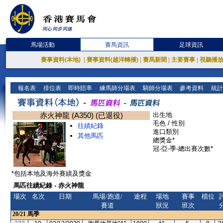
馬場活動
賽馬資訊
足球資訊
賽事資料(本地)
|
賽事資料(越洋轉播)
|
賽馬新聞
|
主要賽事
|
視聽播
報名表
排位表
即時賠率
練馬師分場表
騎師分場表
參考資料
統計
赤火神龍 (A350) (已退役)
出生地
毛色 / 性別
往績紀錄
進口類別
其他馬匹
總獎金*
冠-亞-季-總出賽次數*
*包括本地及海外賽績及獎金
馬匹往績紀錄 - 赤火神龍
場次
名次
日期
馬場/跑道/
途程
場地
賽事
檔位
賽道
狀況
班次
20/21
馬季