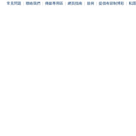
常見問題
|
聯絡我們
|
傳媒專用區
|
網頁指南
|
規例
|
提倡有節制博彩
|
私隱