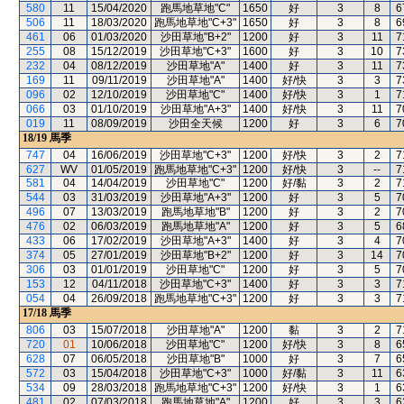
580
11
15/04/2020
跑馬地草地"C"
1650
好
3
8
6
506
11
18/03/2020
跑馬地草地"C+3"
1650
好
3
8
6
461
06
01/03/2020
沙田草地"B+2"
1200
好
3
11
7
255
08
15/12/2019
沙田草地"C+3"
1600
好
3
10
7
232
04
08/12/2019
沙田草地"A"
1400
好
3
11
7
169
11
09/11/2019
沙田草地"A"
1400
好/快
3
3
7
096
02
12/10/2019
沙田草地"C"
1400
好/快
3
1
7
066
03
01/10/2019
沙田草地"A+3"
1400
好/快
3
11
7
019
11
08/09/2019
沙田全天候
1200
好
3
6
7
18/19
馬季
747
04
16/06/2019
沙田草地"C+3"
1200
好/快
3
2
7
627
WV
01/05/2019
跑馬地草地"C+3"
1200
好/快
3
--
7
581
04
14/04/2019
沙田草地"C"
1200
好/黏
3
2
7
544
03
31/03/2019
沙田草地"A+3"
1200
好
3
5
7
496
07
13/03/2019
跑馬地草地"B"
1200
好
3
2
7
476
02
06/03/2019
跑馬地草地"A"
1200
好
3
5
6
433
06
17/02/2019
沙田草地"A+3"
1400
好
3
4
7
374
05
27/01/2019
沙田草地"B+2"
1200
好
3
14
7
306
03
01/01/2019
沙田草地"C"
1200
好
3
5
7
153
12
04/11/2018
沙田草地"C+3"
1400
好
3
3
7
054
04
26/09/2018
跑馬地草地"C+3"
1200
好
3
3
7
17/18
馬季
806
03
15/07/2018
沙田草地"A"
1200
黏
3
2
7
720
01
10/06/2018
沙田草地"C"
1200
好/快
3
8
6
628
07
06/05/2018
沙田草地"B"
1000
好
3
7
6
572
03
15/04/2018
沙田草地"C+3"
1000
好/黏
3
11
6
534
09
28/03/2018
跑馬地草地"C+3"
1200
好/快
3
1
6
481
02
07/03/2018
跑馬地草地"A"
1200
好
3
3
6