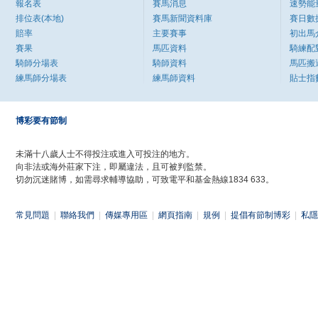
報名表
賽馬消息
速勢能
排位表(本地)
賽馬新聞資料庫
賽日數
賠率
主要賽事
初出馬
賽果
馬匹資料
騎練配
騎師分場表
騎師資料
馬匹搬
練馬師分場表
練馬師資料
貼士指
博彩要有節制
未滿十八歲人士不得投注或進入可投注的地方。
向非法或海外莊家下注，即屬違法，且可被判監禁。
切勿沉迷賭博，如需尋求輔導協助，可致電平和基金熱線1834 633。
常見問題
|
聯絡我們
|
傳媒專用區
|
網頁指南
|
規例
|
提倡有節制博彩
|
私隱