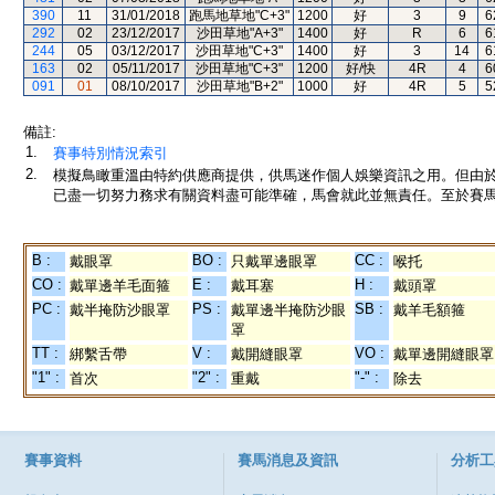
390
11
31/01/2018
跑馬地草地"C+3"
1200
好
3
9
6
292
02
23/12/2017
沙田草地"A+3"
1400
好
R
6
6
244
05
03/12/2017
沙田草地"C+3"
1400
好
3
14
6
163
02
05/11/2017
沙田草地"C+3"
1200
好/快
4R
4
6
091
01
08/10/2017
沙田草地"B+2"
1000
好
4R
5
5
備註:
1.
賽事特別情況索引
2.
模擬鳥瞰重溫由特約供應商提供，供馬迷作個人娛樂資訊之用。但由
已盡一切努力務求有關資料盡可能準確，馬會就此並無責任。至於賽馬
B :
BO :
CC :
戴眼罩
只戴單邊眼罩
喉托
CO :
E :
H :
戴單邊羊毛面箍
戴耳塞
戴頭罩
PC :
PS :
SB :
戴半掩防沙眼罩
戴單邊半掩防沙眼
戴羊毛額箍
罩
TT :
V :
VO :
綁繫舌帶
戴開縫眼罩
戴單邊開縫眼罩
"1" :
"2" :
"-" :
首次
重戴
除去
賽事資料
賽馬消息及資訊
分析工