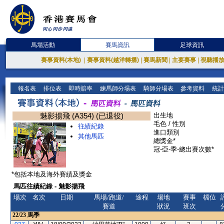
馬場活動
賽馬資訊
足球資訊
賽事資料(本地)
|
賽事資料(越洋轉播)
|
賽馬新聞
|
主要賽事
|
視聽播
報名表
排位表
即時賠率
練馬師分場表
騎師分場表
參考資料
統計
魅影揚飛 (A354) (已退役)
出生地
毛色 / 性別
往績紀錄
進口類別
其他馬匹
總獎金*
冠-亞-季-總出賽次數*
*包括本地及海外賽績及獎金
馬匹往績紀錄 - 魅影揚飛
場次
名次
日期
馬場/跑道/
途程
場地
賽事
檔位
賽道
狀況
班次
22/23
馬季