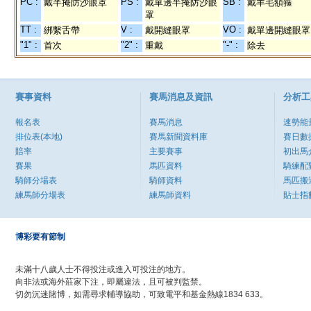
PC :
PS :
SB :
戴半掩防沙眼罩
戴單邊半掩防沙眼
戴羊毛額箍
罩
TT :
V :
VO :
綁繫舌帶
戴開縫眼罩
戴單邊開縫眼罩
"1" :
"2" :
"-" :
首次
重戴
除去
賽事資料
賽馬消息及資訊
分析工
報名表
賽馬消息
速勢能
排位表(本地)
賽馬新聞資料庫
賽日數
賠率
主要賽事
初出馬
賽果
馬匹資料
騎練配
騎師分場表
騎師資料
馬匹搬
練馬師分場表
練馬師資料
貼士指
博彩要有節制
未滿十八歲人士不得投注或進入可投注的地方。
向非法或海外莊家下注，即屬違法，且可被判監禁。
切勿沉迷賭博，如需尋求輔導協助，可致電平和基金熱線1834 633。