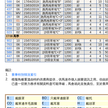
588
04
17/04/2019
跑馬地草地"B"
1650
好
4
10
5
490
06
13/03/2019
跑馬地草地"B"
1200
好
4
5
5
437
06
20/02/2019
跑馬地草地"C"
1200
好/快
4
7
5
361
WV
23/01/2019
跑馬地草地"C"
1200
好
4
--
5
287
08
26/12/2018
跑馬地草地"C+3"
1200
好
4
11
5
193
01
21/11/2018
跑馬地草地"C+3"
1200
好
4
3
4
129
03
28/10/2018
跑馬地草地"A"
1200
好
4
4
4
058
12
01/10/2018
沙田草地"A+3"
1400
好
4
6
4
023
02
09/09/2018
沙田草地"C"
1200
好/快
4
4
4
17/18
馬季
802
10
15/07/2018
沙田草地"A"
1400
黏
4
3
4
763
06
01/07/2018
沙田草地"B"
1200
好/快
4
10
4
680
09
27/05/2018
沙田草地"A"
1200
好/快
4
4
4
588
09
21/04/2018
沙田草地"C+3"
1200
好
4
5
5
447
08
25/02/2018
沙田草地"B"
1200
好
4
4
5
367
11
24/01/2018
沙田全天候
1200
好
4
8
5
備註:
1.
賽事特別情況索引
2.
模擬鳥瞰重溫由特約供應商提供，供馬迷作個人娛樂資訊之用。但由
已盡一切努力務求有關資料盡可能準確，馬會就此並無責任。至於賽馬
B :
BO :
CC :
戴眼罩
只戴單邊眼罩
喉托
CO :
E :
H :
戴單邊羊毛面箍
戴耳塞
戴頭罩