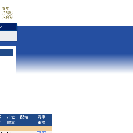
賽馬
足智彩
六合彩
少
成
排位
配備
賽事
間
體重
重播