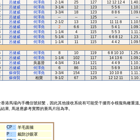
1
呂健威
何澤堯
2-1/4
25
127
12 12 12 4
1.40.
2
呂健威
何澤堯
3-1/4
12
123
5 5 6
1.10.
2
呂健威
何澤堯
3-3/4
18
123
8 8 6
1.09.
2
呂健威
何澤堯
--
--
125
--
--
2
呂健威
何澤堯
2-1/2
13
123
11 11 8
1.10.
4
呂健威
何澤堯
2
6.6
115
5 4 1
1.09.
3
呂健威
何澤堯
1-1/4
4
115
5 5 3
1.11.
3
呂健威
何澤堯
5-1/4
13
117
6 6 8 12
1.23.
3
呂健威
何澤堯
1-1/4
11
115
4 4 2
1.09.
6
呂健威
何澤堯
8
10
119
6 8 10 10
1.25.
6
呂健威
何澤堯
1-1/4
102
117
14 13 6
1.09.
8
呂健威
吳嘉晉
4-3/4
314
121
4 4 9
1.10.
0
呂健威
何澤堯
6
86
121
5 6 9
1.10.
2
蘇偉賢
何澤堯
3-3/4
154
123
10 10 8
1.11.
2
蘇偉賢
柏寶
9-1/2
67
125
12 12 11
1.10.
於香港馬場內手機信號頻繁，因此其他接收系統有可能受干擾而令模擬鳥瞰重溫
結果, 馬迷應參考實際的賽馬片段為準。
CP :
羊毛面箍
P :
戴防沙眼罩