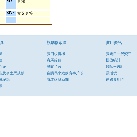
SR :
鼻箍
XB :
交叉鼻箍
具
視聽播放區
實用資訊
量
賽日收音機
賽馬日一般資訊
據
賽馬節目
檔位統計
介紹
試閘片段
騎師王統計
對及初岀馬成績
自購馬來港前賽事片段
靈活玩
遷紀錄
賽馬娛樂新聞
傳媒專用區
數