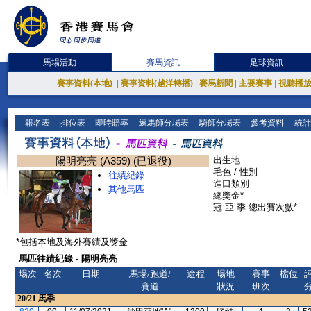
馬場活動
賽馬資訊
足球資訊
賽事資料(本地)
|
賽事資料(越洋轉播)
|
賽馬新聞
|
主要賽事
|
視聽播
報名表
排位表
即時賠率
練馬師分場表
騎師分場表
參考資料
統計
陽明亮亮 (A359) (已退役)
出生地
毛色 / 性別
往績紀錄
進口類別
其他馬匹
總獎金*
冠-亞-季-總出賽次數*
*包括本地及海外賽績及獎金
馬匹往績紀錄 - 陽明亮亮
場次
名次
日期
馬場/跑道/
途程
場地
賽事
檔位
賽道
狀況
班次
20/21
馬季