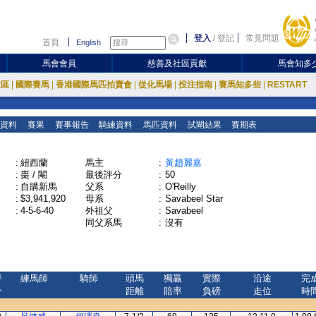
登入
/
登記
常見問題
首頁
English
馬會會員
慈善及社區貢獻
馬會知多
放區
|
國際賽馬
|
香港國際馬匹拍賣會
|
從化馬場
|
投注指南
|
賽馬知多些
|
RESTART
資料
賽果
賽事報告
騎練資料
馬匹資料
試閘結果
賽期表
:
紐西蘭
馬主
:
黃趙麗嘉
:
棗 / 閹
最後評分
:
50
:
自購新馬
父系
:
O'Reilly
:
$3,941,920
母系
:
Savabeel Star
:
4-5-6-40
外祖父
:
Savabeel
同父系馬
:
沒有
評
練馬師
騎師
頭馬
獨贏
實際
沿途
完
分
距離
賠率
負磅
走位
時