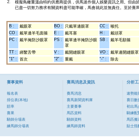
2.
模擬鳥瞰重溫由特約供應商提供，供馬迷作個人娛樂資訊之用。但由
已盡一切努力務求有關資料盡可能準確，馬會就此並無責任。至於賽馬
B :
BO :
CC :
戴眼罩
只戴單邊眼罩
喉托
CO :
E :
H :
戴單邊羊毛面箍
戴耳塞
戴頭罩
PC :
PS :
SB :
戴半掩防沙眼罩
戴單邊半掩防沙眼
戴羊毛額箍
罩
TT :
V :
VO :
綁繫舌帶
戴開縫眼罩
戴單邊開縫眼罩
"1" :
"2" :
"-" :
首次
重戴
除去
賽事資料
賽馬消息及資訊
分析工
報名表
賽馬消息
速勢能
排位表(本地)
賽馬新聞資料庫
賽日數
賠率
主要賽事
初出馬
賽果
馬匹資料
騎練配
騎師分場表
騎師資料
馬匹搬
練馬師分場表
練馬師資料
貼士指