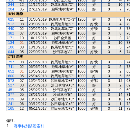
310
WV
05/01/2020
沙田全天候
1200
好
3
--
7
244
12
11/12/2019
跑馬地草地"C"
1000
好
3
10
7
204
05
27/11/2019
跑馬地草地"A"
1000
好
3
7
7
18/19
馬季
625
11
01/05/2019
跑馬地草地"C+3"
1200
好
3
9
7
512
08
20/03/2019
跑馬地草地"C"
1000
好/快
3
4
7
440
02
20/02/2019
跑馬地草地"C"
1000
好/快
3
3
7
382
07
30/01/2019
跑馬地草地"A"
1000
好
3
8
7
171
10
10/11/2018
沙田全天候
1200
好
3
3
7
134
01
28/10/2018
跑馬地草地"A"
1000
好
3
10
7
106
08
18/10/2018
跑馬地草地"C"
1000
好
3
5
7
044
05
22/09/2018
沙田草地"A"
1000
好/快
3
5
7
17/18
馬季
757
08
27/06/2018
跑馬地草地"C"
1000
好/快
3
3
7
711
02
06/06/2018
跑馬地草地"A"
1000
好
3
5
7
652
01
16/05/2018
跑馬地草地"B"
1000
好/快
3
2
6
600
05
25/04/2018
跑馬地草地"C"
1000
好
3
5
6
572
07
15/04/2018
沙田草地"C+3"
1000
好/黏
3
12
6
527
03
25/03/2018
沙田草地"A+3"
1000
好
3
2
6
451
05
25/02/2018
沙田草地"B"
1200
好
3
9
6
377
05
28/01/2018
沙田草地"B"
1200
好
3
14
7
339
09
13/01/2018
沙田草地"C+3"
1000
好
3
10
7
241
06
03/12/2017
沙田草地"C+3"
1000
好
3
1
7
165
12
05/11/2017
沙田草地"C+3"
1000
好/快
3
11
7
備註:
1.
賽事特別情況索引