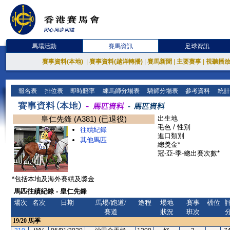
馬場活動
賽馬資訊
足球資訊
賽事資料(本地)
|
賽事資料(越洋轉播)
|
賽馬新聞
|
主要賽事
|
視聽播
報名表
排位表
即時賠率
練馬師分場表
騎師分場表
參考資料
統計
皇仁先鋒 (A381) (已退役)
出生地
毛色 / 性別
往績紀錄
進口類別
其他馬匹
總獎金*
冠-亞-季-總出賽次數*
*包括本地及海外賽績及獎金
馬匹往績紀錄 - 皇仁先鋒
場次
名次
日期
馬場/跑道/
途程
場地
賽事
檔位
賽道
狀況
班次
19/20
馬季