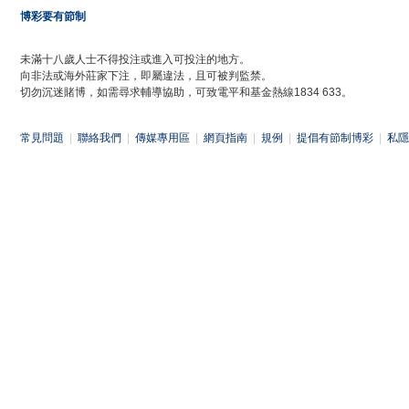
博彩要有節制
未滿十八歲人士不得投注或進入可投注的地方。
向非法或海外莊家下注，即屬違法，且可被判監禁。
切勿沉迷賭博，如需尋求輔導協助，可致電平和基金熱線1834 633。
常見問題
|
聯絡我們
|
傳媒專用區
|
網頁指南
|
規例
|
提倡有節制博彩
|
私隱