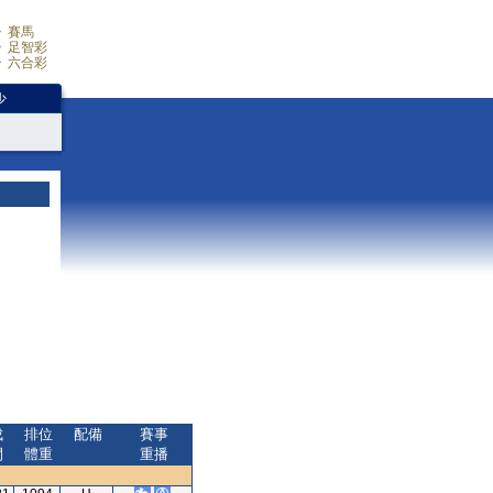
賽馬
足智彩
六合彩
少
成
排位
配備
賽事
間
體重
重播