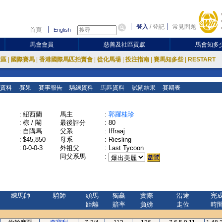
登入
/
登記
常見問題
首頁
English
馬會會員
慈善及社區貢獻
馬會知多
放區
|
國際賽馬
|
香港國際馬匹拍賣會
|
從化馬場
|
投注指南
|
賽馬知多些
|
RESTART
資料
賽果
賽事報告
騎練資料
馬匹資料
試閘結果
賽期表
:
紐西蘭
馬主
:
郭羅桂珍
:
棕 / 閹
最後評分
:
80
:
自購馬
父系
:
Iffraaj
:
$45,850
母系
:
Riesling
:
0-0-0-3
外祖父
:
Last Tycoon
同父系馬
:
練馬師
騎師
頭馬
獨贏
實際
沿途
完
距離
賠率
負磅
走位
時