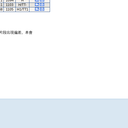
21
1094
H
41
1103
H/TT-
38
1105
H1/TT1
片段出現偏差。本會