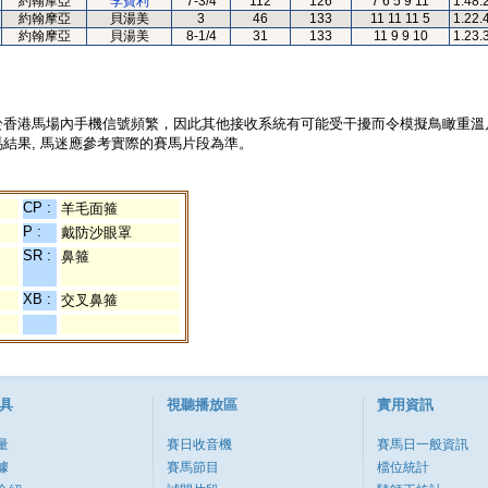
約翰摩亞
李寶利
7-3/4
112
126
7 6 5 9 11
1.48.
約翰摩亞
貝湯美
3
46
133
11 11 11 5
1.22.
約翰摩亞
貝湯美
8-1/4
31
133
11 9 9 10
1.23.
於香港馬場內手機信號頻繁，因此其他接收系統有可能受干擾而令模擬鳥瞰重溫
結果, 馬迷應參考實際的賽馬片段為準。
CP :
羊毛面箍
P :
戴防沙眼罩
SR :
鼻箍
XB :
交叉鼻箍
具
視聽播放區
實用資訊
量
賽日收音機
賽馬日一般資訊
據
賽馬節目
檔位統計