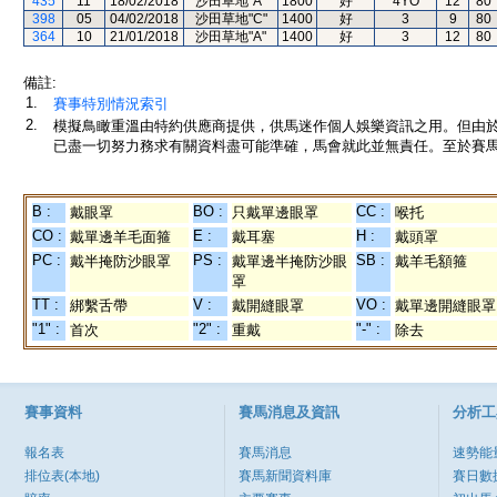
435
11
18/02/2018
沙田草地"A"
1800
好
4YO
12
80
398
05
04/02/2018
沙田草地"C"
1400
好
3
9
80
364
10
21/01/2018
沙田草地"A"
1400
好
3
12
80
備註:
1.
賽事特別情況索引
2.
模擬鳥瞰重溫由特約供應商提供，供馬迷作個人娛樂資訊之用。但由
已盡一切努力務求有關資料盡可能準確，馬會就此並無責任。至於賽馬
B :
BO :
CC :
戴眼罩
只戴單邊眼罩
喉托
CO :
E :
H :
戴單邊羊毛面箍
戴耳塞
戴頭罩
PC :
PS :
SB :
戴半掩防沙眼罩
戴單邊半掩防沙眼
戴羊毛額箍
罩
TT :
V :
VO :
綁繫舌帶
戴開縫眼罩
戴單邊開縫眼罩
"1" :
"2" :
"-" :
首次
重戴
除去
賽事資料
賽馬消息及資訊
分析工
報名表
賽馬消息
速勢能
排位表(本地)
賽馬新聞資料庫
賽日數