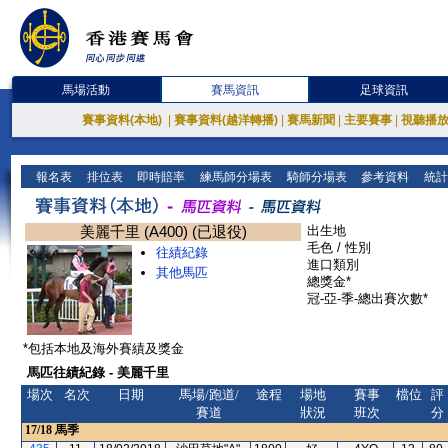
馬場活動
賽馬資訊
足球資訊
賽事資料(本地)
|
賽事資料(越洋轉播)
|
賽馬新聞
|
主要賽事
|
視聽播
報名表
排位表
即時賠率
練馬師分場表
騎師分場表
參考資料
統計
美麗千里 (A400) (已退役)
出生地
毛色 / 性別
往績紀錄
進口類別
其他馬匹
總獎金*
冠-亞-季-總出賽次數*
*包括本地及海外賽績及獎金
馬匹往績紀錄 - 美麗千里
場次
名次
日期
馬場/跑道/
途程
場地
賽事
檔位
評
賽道
狀況
班次
分
17/18
馬季