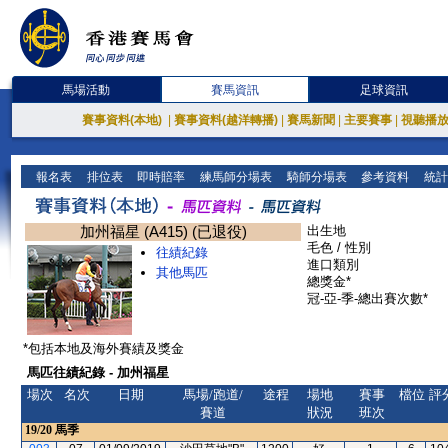
馬場活動
賽馬資訊
足球資訊
賽事資料(本地)
|
賽事資料(越洋轉播)
|
賽馬新聞
|
主要賽事
|
視聽播
報名表
排位表
即時賠率
練馬師分場表
騎師分場表
參考資料
統計
加州福星 (A415) (已退役)
出生地
毛色 / 性別
往績紀錄
進口類別
其他馬匹
總獎金*
冠-亞-季-總出賽次數*
*包括本地及海外賽績及獎金
馬匹往績紀錄 - 加州福星
場次
名次
日期
馬場/跑道/
途程
場地
賽事
檔位
評
賽道
狀況
班次
19/20
馬季