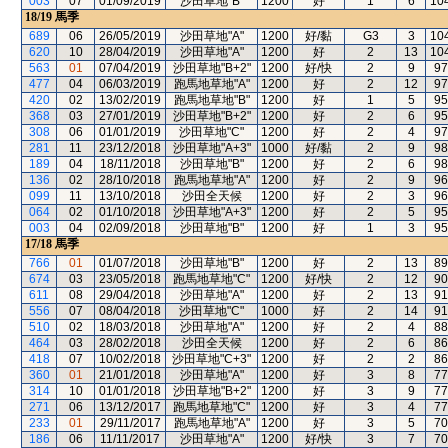
003
07
01/09/2019
沙田草地"B"
1200
好
1
6
10
18/19
馬季
689
06
26/05/2019
沙田草地"A"
1200
好/黏
G3
3
10
620
10
28/04/2019
沙田草地"A"
1200
好
2
13
10
563
01
07/04/2019
沙田草地"B+2"
1200
好/快
2
9
97
477
04
06/03/2019
跑馬地草地"A"
1200
好
2
12
97
420
02
13/02/2019
跑馬地草地"B"
1200
好
1
5
95
368
03
27/01/2019
沙田草地"B+2"
1200
好
2
6
95
308
06
01/01/2019
沙田草地"C"
1200
好
2
4
97
281
11
23/12/2018
沙田草地"A+3"
1000
好/黏
2
9
98
189
04
18/11/2018
沙田草地"B"
1200
好
2
6
98
136
02
28/10/2018
跑馬地草地"A"
1200
好
2
9
96
099
11
13/10/2018
沙田全天候
1200
好
2
3
96
064
02
01/10/2018
沙田草地"A+3"
1200
好
2
5
95
003
04
02/09/2018
沙田草地"B"
1200
好
1
3
95
17/18
馬季
766
01
01/07/2018
沙田草地"B"
1200
好
2
13
89
674
03
23/05/2018
跑馬地草地"C"
1200
好/快
2
12
90
611
08
29/04/2018
沙田草地"A"
1200
好
2
13
91
556
07
08/04/2018
沙田草地"C"
1000
好
2
14
91
510
02
18/03/2018
沙田草地"A"
1200
好
2
4
88
464
03
28/02/2018
沙田全天候
1200
好
2
6
86
418
07
10/02/2018
沙田草地"C+3"
1200
好
2
2
86
360
01
21/01/2018
沙田草地"A"
1200
好
3
8
77
314
10
01/01/2018
沙田草地"B+2"
1200
好
3
9
77
271
06
13/12/2017
跑馬地草地"C"
1200
好
3
4
77
233
01
29/11/2017
跑馬地草地"A"
1200
好
3
5
70
186
06
11/11/2017
沙田草地"A"
1200
好/快
3
7
70