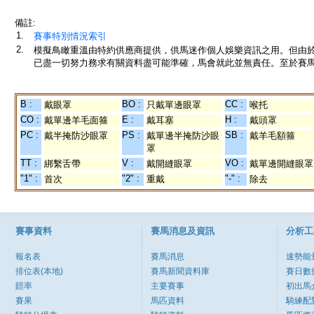
備註:
1.
賽事特別情況索引
2.
模擬鳥瞰重溫由特約供應商提供，供馬迷作個人娛樂資訊之用。但由
已盡一切努力務求有關資料盡可能準確，馬會就此並無責任。至於賽馬
B :
BO :
CC :
戴眼罩
只戴單邊眼罩
喉托
CO :
E :
H :
戴單邊羊毛面箍
戴耳塞
戴頭罩
PC :
PS :
SB :
戴半掩防沙眼罩
戴單邊半掩防沙眼
戴羊毛額箍
罩
TT :
V :
VO :
綁繫舌帶
戴開縫眼罩
戴單邊開縫眼罩
"1" :
"2" :
"-" :
首次
重戴
除去
賽事資料
賽馬消息及資訊
分析工
報名表
賽馬消息
速勢能
排位表(本地)
賽馬新聞資料庫
賽日數
賠率
主要賽事
初出馬
賽果
馬匹資料
騎練配