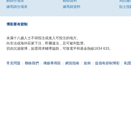
騎師分場表
騎師資料
馬匹搬
練馬師分場表
練馬師資料
貼士指
博彩要有節制
未滿十八歲人士不得投注或進入可投注的地方。
向非法或海外莊家下注，即屬違法，且可被判監禁。
切勿沉迷賭博，如需尋求輔導協助，可致電平和基金熱線1834 633。
常見問題
|
聯絡我們
|
傳媒專用區
|
網頁指南
|
規例
|
提倡有節制博彩
|
私隱