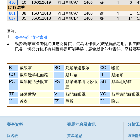
410
10
10/02/2019
沙田草地"A"
1400
好
4
6
4
17/18
馬季
801
08
15/07/2018
沙田草地"A"
1400
黏
4
1
5
627
05
06/05/2018
沙田草地"B"
1400
好
4
14
5
備註:
1.
賽事特別情況索引
2.
模擬鳥瞰重溫由特約供應商提供，供馬迷作個人娛樂資訊之用。但由
已盡一切努力務求有關資料盡可能準確，馬會就此並無責任。至於賽馬
B :
BO :
CC :
戴眼罩
只戴單邊眼罩
喉托
CO :
E :
H :
戴單邊羊毛面箍
戴耳塞
戴頭罩
PC :
PS :
SB :
戴半掩防沙眼罩
戴單邊半掩防沙眼
戴羊毛額箍
罩
TT :
V :
VO :
綁繫舌帶
戴開縫眼罩
戴單邊開縫眼罩
"1" :
"2" :
"-" :
首次
重戴
除去
賽事資料
賽馬消息及資訊
分析工
報名表
賽馬消息
速勢能