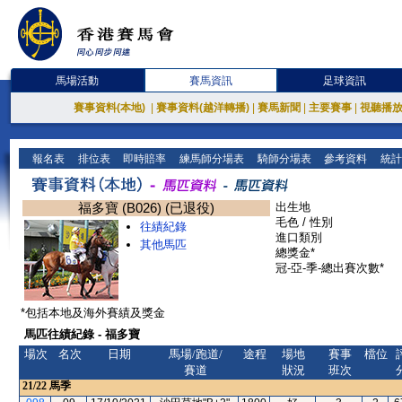
馬場活動
賽馬資訊
足球資訊
賽事資料(本地)
|
賽事資料(越洋轉播)
|
賽馬新聞
|
主要賽事
|
視聽播
報名表
排位表
即時賠率
練馬師分場表
騎師分場表
參考資料
統計
福多寶 (B026) (已退役)
出生地
毛色 / 性別
往績紀錄
進口類別
其他馬匹
總獎金*
冠-亞-季-總出賽次數*
*包括本地及海外賽績及獎金
馬匹往績紀錄 - 福多寶
場次
名次
日期
馬場/跑道/
途程
場地
賽事
檔位
賽道
狀況
班次
21/22
馬季