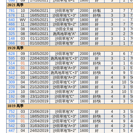
098
09
17/10/2021
沙田草地"B+2"
1800
好
3
2
6
20/21
馬季
781
10
26/06/2021
沙田草地"B"
2000
好/黏
3
7
7
678
11
16/05/2021
沙田草地"C+3"
1600
好/快
3
3
7
640
WV
02/05/2021
沙田草地"B"
1800
好
3
--
7
466
11
28/02/2021
沙田草地"B+2"
1800
好
3
7
7
408
08
06/02/2021
沙田全天候
1800
好
3
3
7
325
08
06/01/2021
跑馬地草地"A"
1800
好
3
2
7
148
03
01/11/2020
沙田草地"A"
2000
好
3
1
7
066
01
01/10/2020
沙田草地"B"
1800
好
3
1
7
19/20
馬季
628
09
03/05/2020
沙田草地"B"
2000
好/快
3
6
7
595
03
22/04/2020
跑馬地草地"C+3"
2200
好
3
1
7
514
01
22/03/2020
沙田草地"A"
2000
好/快
3
1
6
438
01
23/02/2020
沙田草地"A+3"
2000
好
4
1
5
412
04
12/02/2020
跑馬地草地"C+3"
1800
好/快
4
9
5
342
03
19/01/2020
沙田草地"A+3"
2000
好
4
9
5
309
04
05/01/2020
沙田草地"C+3"
1800
好
4
10
5
270
04
21/12/2019
沙田草地"A+3"
1800
好
4
3
5
228
10
08/12/2019
沙田草地"A"
1800
好
3
10
5
192
08
23/11/2019
沙田草地"C"
1600
好/快
4
8
5
109
06
20/10/2019
沙田草地"A"
1600
好/快
4
3
5
18/19
馬季
752
03
23/06/2019
沙田草地"A"
2000
好
4
3
5
670
01
18/05/2019
沙田草地"C+3"
1800
好/快
4
5
5
598
01
22/04/2019
沙田草地"C+3"
1800
好/快
4
9
4
542
03
31/03/2019
沙田草地"A+3"
1800
好
4
2
4
447
04
24/02/2019
沙田草地"B+2"
1600
好
4
5
4