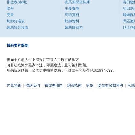
排位表(本地)
賽馬新聞資料庫
賽日數
賠率
主要賽事
初出馬
賽果
馬匹資料
騎練配
騎師分場表
騎師資料
馬匹搬
練馬師分場表
練馬師資料
貼士指
博彩要有節制
未滿十八歲人士不得投注或進入可投注的地方。
向非法或海外莊家下注，即屬違法，且可被判監禁。
切勿沉迷賭博，如需尋求輔導協助，可致電平和基金熱線1834 633。
常見問題
|
聯絡我們
|
傳媒專用區
|
網頁指南
|
規例
|
提倡有節制博彩
|
私隱