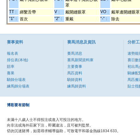
罩
TT :
V :
VO :
綁繫舌帶
戴開縫眼罩
戴單邊開縫眼罩
"1" :
"2" :
"-" :
首次
重戴
除去
賽事資料
賽馬消息及資訊
分析工
報名表
賽馬消息
速勢能
排位表(本地)
賽馬新聞資料庫
賽日數
賠率
主要賽事
初出馬
賽果
馬匹資料
騎練配
騎師分場表
騎師資料
馬匹搬
練馬師分場表
練馬師資料
貼士指
博彩要有節制
未滿十八歲人士不得投注或進入可投注的地方。
向非法或海外莊家下注，即屬違法，且可被判監禁。
切勿沉迷賭博，如需尋求輔導協助，可致電平和基金熱線1834 633。