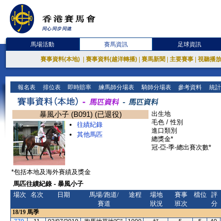
馬場活動
賽馬資訊
足球資訊
賽事資料(本地)
|
賽事資料(越洋轉播)
|
賽馬新聞
|
主要賽事
|
視聽播
報名表
排位表
即時賠率
練馬師分場表
騎師分場表
參考資料
統計
暴風小子 (B091) (已退役)
出生地
毛色 / 性別
往績紀錄
進口類別
其他馬匹
總獎金*
冠-亞-季-總出賽次數*
*包括本地及海外賽績及獎金
馬匹往績紀錄 - 暴風小子
場次
名次
日期
馬場/跑道/
途程
場地
賽事
檔位
評
賽道
狀況
班次
分
18/19
馬季