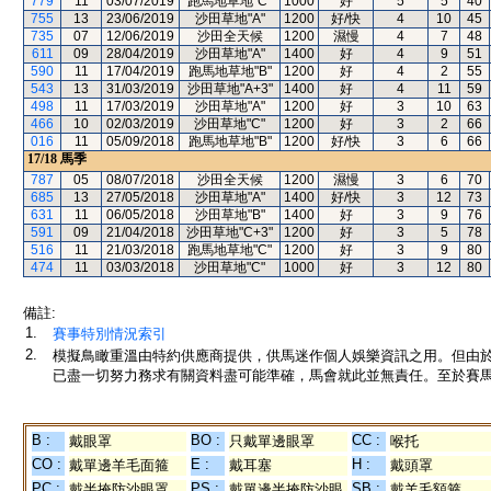
779
11
03/07/2019
跑馬地草地"C"
1000
好
5
5
40
755
13
23/06/2019
沙田草地"A"
1200
好/快
4
10
45
735
07
12/06/2019
沙田全天候
1200
濕慢
4
7
48
611
09
28/04/2019
沙田草地"A"
1400
好
4
9
51
590
11
17/04/2019
跑馬地草地"B"
1200
好
4
2
55
543
13
31/03/2019
沙田草地"A+3"
1400
好
4
11
59
498
11
17/03/2019
沙田草地"A"
1200
好
3
10
63
466
10
02/03/2019
沙田草地"C"
1200
好
3
2
66
016
11
05/09/2018
跑馬地草地"B"
1200
好/快
3
6
66
17/18
馬季
787
05
08/07/2018
沙田全天候
1200
濕慢
3
6
70
685
13
27/05/2018
沙田草地"A"
1400
好/快
3
12
73
631
11
06/05/2018
沙田草地"B"
1400
好
3
9
76
591
09
21/04/2018
沙田草地"C+3"
1200
好
3
5
78
516
11
21/03/2018
跑馬地草地"C"
1200
好
3
9
80
474
11
03/03/2018
沙田草地"C"
1000
好
3
12
80
備註:
1.
賽事特別情況索引
2.
模擬鳥瞰重溫由特約供應商提供，供馬迷作個人娛樂資訊之用。但由
已盡一切努力務求有關資料盡可能準確，馬會就此並無責任。至於賽馬
B :
BO :
CC :
戴眼罩
只戴單邊眼罩
喉托
CO :
E :
H :
戴單邊羊毛面箍
戴耳塞
戴頭罩
PC :
PS :
SB :
戴半掩防沙眼罩
戴單邊半掩防沙眼
戴羊毛額箍