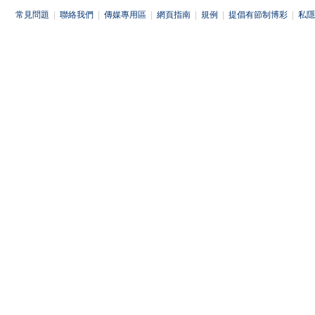
常見問題
|
聯絡我們
|
傳媒專用區
|
網頁指南
|
規例
|
提倡有節制博彩
|
私隱