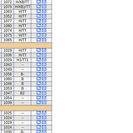
0
1072
H/XB/TT
4
1076
H/XB1/TT
8
1063
H/TT
3
1052
H/TT
3
1077
H/TT
0
1080
H/TT
6
1074
H/TT
6
1075
H/TT
1
1065
H/TT
1
1029
H/TT
8
1036
H/TT
8
1029
H1/TT1
9
1043
--
2
1049
--
6
1056
B-
3
1060
B
7
1046
B
7
1053
B
1
1047
B2
9
1054
--
1
1039
--
3
1025
--
7
1024
--
2
1029
--
9
1024
--
1
1030
B-