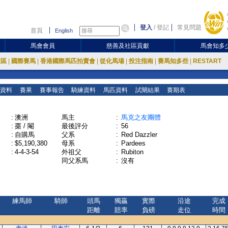
登入
/
登記
常見問題
首頁
English
馬會會員
慈善及社區貢獻
馬會知多
放區
|
國際賽馬
|
香港國際馬匹拍賣會
|
從化馬場
|
投注指南
|
賽馬知多些
|
RESTART
資料
賽果
賽事報告
騎練資料
馬匹資料
試閘結果
賽期表
:
澳洲
馬主
:
馬克之友團體
:
棗 / 閹
最後評分
:
56
:
自購馬
父系
:
Red Dazzler
:
$5,190,380
母系
:
Pardees
:
4-4-3-54
外祖父
:
Rubiton
同父系馬
:
沒有
練馬師
騎師
頭馬
獨贏
實際
沿途
完成
距離
賠率
負磅
走位
時間