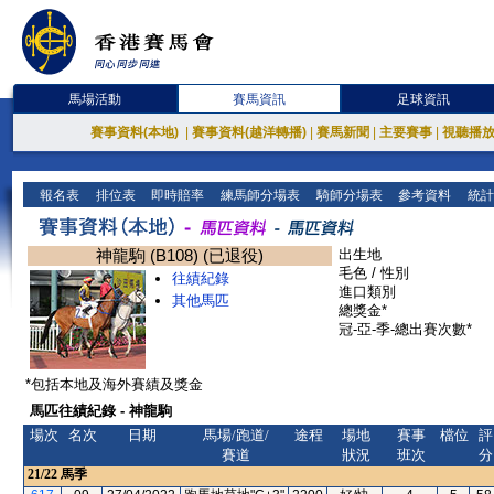
馬場活動
賽馬資訊
足球資訊
賽事資料(本地)
|
賽事資料(越洋轉播)
|
賽馬新聞
|
主要賽事
|
視聽播
報名表
排位表
即時賠率
練馬師分場表
騎師分場表
參考資料
統計
神龍駒 (B108) (已退役)
出生地
毛色 / 性別
往績紀錄
進口類別
其他馬匹
總獎金*
冠-亞-季-總出賽次數*
*包括本地及海外賽績及獎金
馬匹往績紀錄 - 神龍駒
場次
名次
日期
馬場/跑道/
途程
場地
賽事
檔位
評
賽道
狀況
班次
分
21/22
馬季