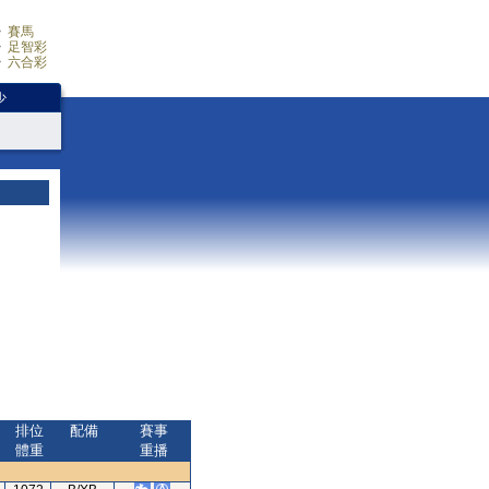
賽馬
足智彩
六合彩
少
排位
配備
賽事
體重
重播