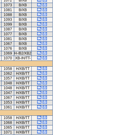
5
1072
B/XB
2
1073
B/XB
4
1081
B/XB
6
1088
B/XB
8
1093
B/XB
9
1099
B/XB
1
1087
B/XB
0
1077
B/XB
6
1081
B/XB
8
1067
B/XB
7
1076
B/XB
4
1069
H-/B2/XB2
3
1070
XB-/H/TT-
6
1058
H/XB/TT
2
1062
H/XB/TT
0
1057
H/XB/TT
9
1048
H/XB/TT
2
1048
H/XB/TT
0
1047
H/XB/TT
3
1067
H/XB/TT
6
1053
H/XB/TT
2
1061
H/XB/TT
8
1058
H/XB/TT
4
1068
H/XB/TT
8
1065
H/XB/TT
6
1071
H/XB/TT