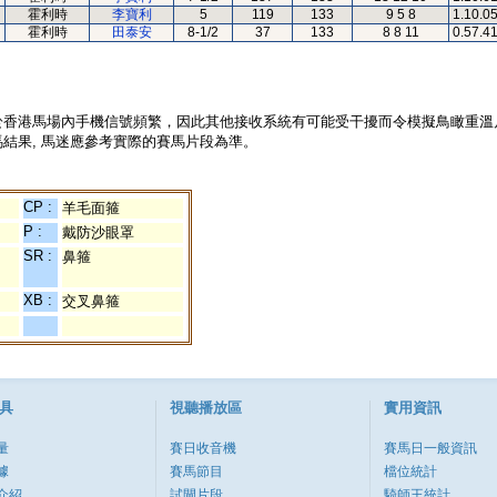
霍利時
李寶利
5
119
133
9 5 8
1.10.0
霍利時
田泰安
8-1/2
37
133
8 8 11
0.57.4
於香港馬場內手機信號頻繁，因此其他接收系統有可能受干擾而令模擬鳥瞰重溫
結果, 馬迷應參考實際的賽馬片段為準。
CP :
羊毛面箍
P :
戴防沙眼罩
SR :
鼻箍
XB :
交叉鼻箍
具
視聽播放區
實用資訊
量
賽日收音機
賽馬日一般資訊
據
賽馬節目
檔位統計
介紹
試閘片段
騎師王統計