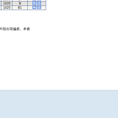
5
1020
B
1
1025
B1
片段出現偏差。本會