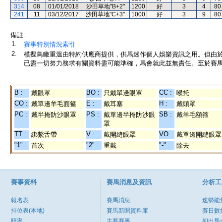
314
08
01/01/2018
沙田草地"B+2"
1200
好
3
4
80
241
11
03/12/2017
沙田草地"C+3"
1000
好
3
9
80
備註:
1.
賽事特別情況索引
2.
模擬鳥瞰重溫由特約供應商提供，供馬迷作個人娛樂資訊之用。但由
已盡一切努力務求有關資料盡可能準確，馬會就此並無責任。至於賽馬
B :
BO :
CC :
戴眼罩
只戴單邊眼罩
喉托
CO :
E :
H :
戴單邊羊毛面箍
戴耳塞
戴頭罩
PC :
PS :
SB :
戴半掩防沙眼罩
戴單邊半掩防沙眼
戴羊毛額箍
罩
TT :
V :
VO :
綁繫舌帶
戴開縫眼罩
戴單邊開縫眼罩
"1" :
"2" :
"-" :
首次
重戴
除去
賽事資料
賽馬消息及資訊
分析工
報名表
賽馬消息
速勢能
排位表(本地)
賽馬新聞資料庫
賽日數
賠率
主要賽事
初出馬