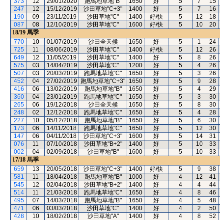
373
12
29/01/2020
跑馬地草地"B"
1650
好
5
7
15
247
12
15/12/2019
沙田草地"C+3"
1400
好
5
7
16
190
09
23/11/2019
沙田草地"C"
1400
好/快
5
12
18
087
08
12/10/2019
沙田草地"C"
1600
好/快
5
10
20
18/19
馬季
770
10
01/07/2019
沙田全天候
1650
好
5
1
24
725
11
08/06/2019
沙田草地"C"
1400
好/快
5
12
26
649
12
11/05/2019
沙田草地"C"
1400
好
5
8
26
575
03
14/04/2019
沙田草地"C"
1200
好
5
4
26
507
03
20/03/2019
跑馬地草地"C"
1650
好
5
3
26
452
04
27/02/2019
跑馬地草地"C+3"
1650
好
5
9
28
416
06
13/02/2019
跑馬地草地"B"
1650
好
5
4
29
360
04
23/01/2019
跑馬地草地"C"
1650
好
5
3
30
265
06
19/12/2018
沙田全天候
1650
好
5
8
30
248
02
12/12/2018
跑馬地草地"C"
1650
好
5
4
28
227
10
05/12/2018
跑馬地草地"B"
1650
好
5
6
30
173
06
14/11/2018
跑馬地草地"C"
1650
好
5
12
30
147
06
04/11/2018
沙田草地"C+3"
1600
好
5
14
31
076
11
07/10/2018
沙田草地"B+2"
1400
好
5
10
33
002
04
02/09/2018
沙田草地"B"
1600
好
5
10
33
17/18
馬季
659
13
20/05/2018
沙田草地"C+3"
1400
好/快
5
9
38
581
11
18/04/2018
跑馬地草地"B"
1000
好
4
12
41
545
12
02/04/2018
沙田草地"B+2"
1400
好
4
4
44
514
11
21/03/2018
跑馬地草地"C"
1650
好
4
8
46
495
07
14/03/2018
跑馬地草地"B"
1650
好
4
5
48
471
06
03/03/2018
沙田草地"C"
1400
好
4
2
50
428
10
18/02/2018
沙田草地"A"
1400
好
4
8
52