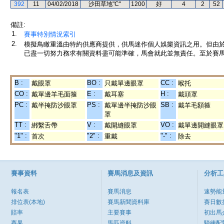
392
11
04/02/2018
沙田草地"C"
1200
好
4
2
52
備註:
1.
賽事特別情況索引
2.
模擬鳥瞰重溫由特約供應商提供，供馬迷作個人娛樂資訊之用。但由
已盡一切努力務求有關資料盡可能準確，馬會就此並無責任。至於賽馬
B :
BO :
CC :
戴眼罩
只戴單邊眼罩
喉托
CO :
E :
H :
戴單邊羊毛面箍
戴耳塞
戴頭罩
PC :
PS :
SB :
戴半掩防沙眼罩
戴單邊半掩防沙眼
戴羊毛額箍
罩
TT :
V :
VO :
綁繫舌帶
戴開縫眼罩
戴單邊開縫眼罩
"1" :
"2" :
"-" :
首次
重戴
除去
賽事資料
賽馬消息及資訊
分析工
報名表
賽馬消息
速勢能
排位表(本地)
賽馬新聞資料庫
賽日數
賠率
主要賽事
初出馬
賽果
馬匹資料
騎練配