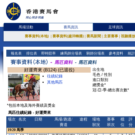
馬場活動
賽馬資訊
足球資訊
賽事資料(本地)
|
賽事資料(越洋轉播)
|
賽馬新聞
|
主要賽事
|
視聽播
報名表
排位表
即時賠率
練馬師分場表
騎師分場表
參考資料
統計
好運齊來 (B124) (已退役)
出生地
毛色 / 性別
往績紀錄
進口類別
其他馬匹
總獎金*
冠-亞-季-總出賽次數*
*包括本地及海外賽績及獎金
馬匹往績紀錄 - 好運齊來
場次
名次
日期
馬場/跑道/
途程
場地
賽事
檔
評
賽道
狀況
班次
位
分
19/20
馬季