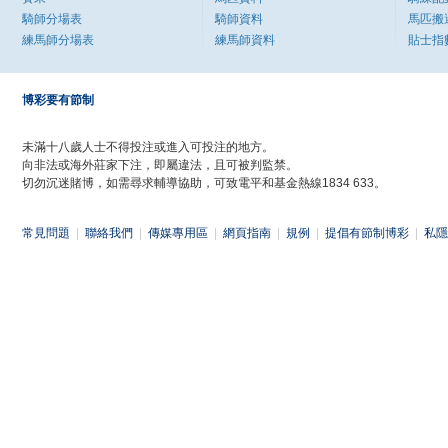
騎師分場表
騎師資料
馬匹搬
練馬師分場表
練馬師資料
貼士指
博彩要有節制
未滿十八歲人士不得投注或進入可投注的地方。
向非法或海外莊家下注，即屬違法，且可被判監禁。
切勿沉迷賭博，如需尋求輔導協助，可致電平和基金熱線1834 633。
常見問題
|
聯絡我們
|
傳媒專用區
|
網頁指南
|
規例
|
提倡有節制博彩
|
私隱