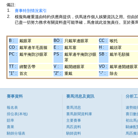
備註:
1.
賽事特別情況索引
2.
模擬鳥瞰重溫由特約供應商提供，供馬迷作個人娛樂資訊之用。但由
已盡一切努力務求有關資料盡可能準確，馬會就此並無責任。至於賽馬
B :
BO :
CC :
戴眼罩
只戴單邊眼罩
喉托
CO :
E :
H :
戴單邊羊毛面箍
戴耳塞
戴頭罩
PC :
PS :
SB :
戴半掩防沙眼罩
戴單邊半掩防沙眼
戴羊毛額箍
罩
TT :
V :
VO :
綁繫舌帶
戴開縫眼罩
戴單邊開縫眼罩
"1" :
"2" :
"-" :
首次
重戴
除去
賽事資料
賽馬消息及資訊
分析工
報名表
賽馬消息
速勢能
排位表(本地)
賽馬新聞資料庫
賽日數
賠率
主要賽事
初出馬
賽果
馬匹資料
騎練配
騎師分場表
騎師資料
馬匹搬