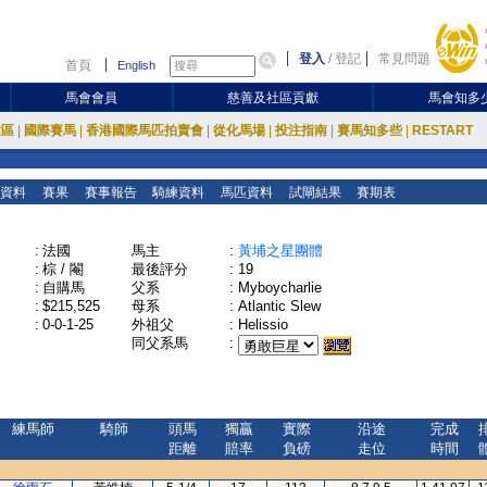
登入
/
登記
常見問題
首頁
English
馬會會員
慈善及社區貢獻
馬會知多
放區
|
國際賽馬
|
香港國際馬匹拍賣會
|
從化馬場
|
投注指南
|
賽馬知多些
|
RESTART
資料
賽果
賽事報告
騎練資料
馬匹資料
試閘結果
賽期表
:
法國
馬主
:
黃埔之星團體
:
棕 / 閹
最後評分
:
19
:
自購馬
父系
:
Myboycharlie
:
$215,525
母系
:
Atlantic Slew
:
0-0-1-25
外祖父
:
Helissio
同父系馬
:
練馬師
騎師
頭馬
獨贏
實際
沿途
完成
距離
賠率
負磅
走位
時間