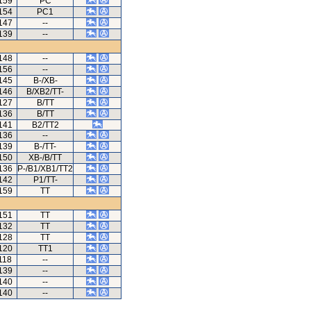
159
PC
154
PC1
147
--
139
--
148
--
156
--
145
B-/XB-
146
B/XB2/TT-
127
B/TT
136
B/TT
141
B2/TT2
136
--
139
B-/TT-
150
XB-/B/TT
136
P-/B1/XB1/TT2
142
P1/TT-
159
TT
151
TT
132
TT
128
TT
120
TT1
118
--
139
--
140
--
140
--