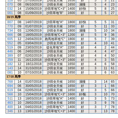
126
05
27/10/2019
沙田全天候
1650
好
5
3
21
070
08
06/10/2019
沙田全天候
1650
濕慢
5
4
23
032
14
15/09/2019
沙田草地"C+3"
1400
好/快
5
8
25
001
08
01/09/2019
沙田草地"B"
1600
好
5
5
27
18/19
馬季
807
08
14/07/2019
沙田草地"A"
1800
好/快
5
5
31
770
09
01/07/2019
沙田全天候
1650
好
5
11
33
734
03
12/06/2019
沙田全天候
1800
濕慢
5
10
34
666
08
18/05/2019
沙田草地"C+3"
1200
好
5
9
36
605
12
24/04/2019
跑馬地草地"C"
1800
好
5
7
39
552
05
03/04/2019
沙田全天候
1650
好
4
10
41
519
09
23/03/2019
從化草地"A"
2200
好
4
2
44
446
06
24/02/2019
沙田全天候
1650
好
4
4
47
389
07
02/02/2019
沙田全天候
1650
好
4
4
50
259
11
16/12/2018
沙田草地"C+3"
1600
好
4
3
55
182
12
18/11/2018
沙田全天候
1650
好
4
6
58
143
14
31/10/2018
沙田全天候
1650
好
3
11
61
081
10
07/10/2018
沙田全天候
1650
好
3
6
63
17/18
馬季
768
14
01/07/2018
沙田全天候
1650
濕慢
3
14
65
694
06
30/05/2018
沙田全天候
1650
好
3
1
66
619
04
02/05/2018
沙田全天候
1650
好
3
5
66
568
10
15/04/2018
沙田草地"C+3"
1600
好/黏
3
10
70
511
13
18/03/2018
沙田草地"A"
1400
好
3
5
73
463
10
28/02/2018
沙田全天候
1650
好
3
9
76
400
14
04/02/2018
沙田草地"C"
1400
好
3
7
78
346
13
13/01/2018
沙田草地"C+3"
1400
好
3
13
78