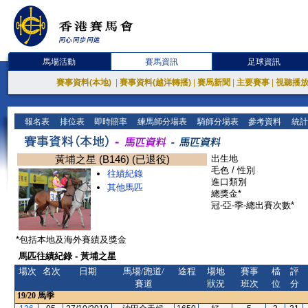
馬場活動
賽馬資訊
足球資訊
賽事資料(本地)
|
賽事資料(越洋轉播)
|
賽馬新聞
|
主要賽事
|
視聽播
報名表
排位表
即時賠率
練馬師分場表
騎師分場表
參考資料
統計
黃埔之星 (B146) (已退役)
出生地
毛色 / 性別
往績紀錄
進口類別
其他馬匹
總獎金*
冠-亞-季-總出賽次數*
*包括本地及海外賽績及獎金
馬匹往績紀錄 - 黃埔之星
場次
名次
日期
馬場/跑道/
途程
場地
賽事
檔
評
賽道
狀況
班次
位
分
19/20
馬季