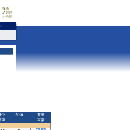
賽馬
足智彩
六合彩
少
排位
配備
賽事
體重
重播