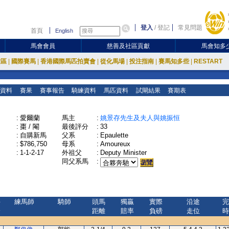
登入
/
登記
常見問題
首頁
English
馬會會員
慈善及社區貢獻
馬會知多
放區
|
國際賽馬
|
香港國際馬匹拍賣會
|
從化馬場
|
投注指南
|
賽馬知多些
|
RESTART
資料
賽果
賽事報告
騎練資料
馬匹資料
試閘結果
賽期表
:
愛爾蘭
馬主
:
姚景存先生及夫人與姚振恒
:
棗 / 閹
最後評分
:
33
:
自購新馬
父系
:
Epaulette
:
$786,750
母系
:
Amoureux
:
1-1-2-17
外祖父
:
Deputy Minister
同父系馬
:
評
練馬師
騎師
頭馬
獨贏
實際
沿途
完
分
距離
賠率
負磅
走位
時