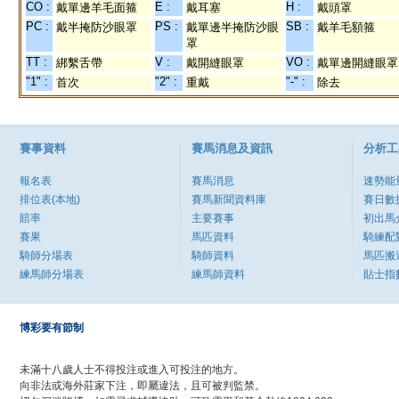
CO :
E :
H :
戴單邊羊毛面箍
戴耳塞
戴頭罩
PC :
PS :
SB :
戴半掩防沙眼罩
戴單邊半掩防沙眼
戴羊毛額箍
罩
TT :
V :
VO :
綁繫舌帶
戴開縫眼罩
戴單邊開縫眼罩
"1" :
"2" :
"-" :
首次
重戴
除去
賽事資料
賽馬消息及資訊
分析工
報名表
賽馬消息
速勢能
排位表(本地)
賽馬新聞資料庫
賽日數
賠率
主要賽事
初出馬
賽果
馬匹資料
騎練配
騎師分場表
騎師資料
馬匹搬
練馬師分場表
練馬師資料
貼士指
博彩要有節制
未滿十八歲人士不得投注或進入可投注的地方。
向非法或海外莊家下注，即屬違法，且可被判監禁。