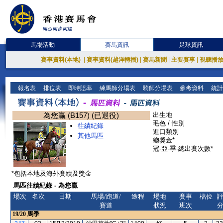
馬場活動
賽馬資訊
足球資訊
賽事資料(本地)
|
賽事資料(越洋轉播)
|
賽馬新聞
|
主要賽事
|
視聽播
報名表
排位表
即時賠率
練馬師分場表
騎師分場表
參考資料
統計
為您贏 (B157) (已退役)
出生地
毛色 / 性別
往績紀錄
進口類別
其他馬匹
總獎金*
冠-亞-季-總出賽次數*
*包括本地及海外賽績及獎金
馬匹往績紀錄 - 為您贏
場次
名次
日期
馬場/跑道/
途程
場地
賽事
檔位
賽道
狀況
班次
19/20
馬季