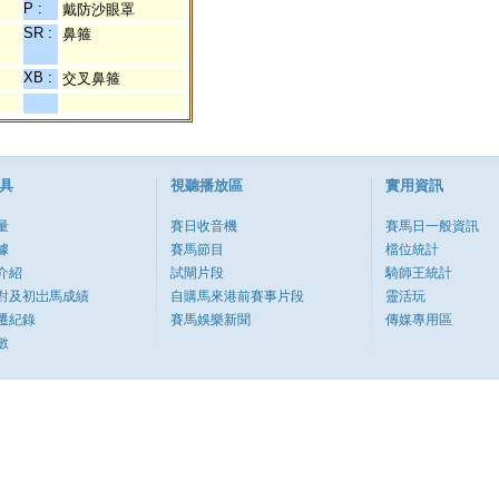
P :
戴防沙眼罩
SR :
鼻箍
XB :
交叉鼻箍
具
視聽播放區
實用資訊
量
賽日收音機
賽馬日一般資訊
據
賽馬節目
檔位統計
介紹
試閘片段
騎師王統計
對及初岀馬成績
自購馬來港前賽事片段
靈活玩
遷紀錄
賽馬娛樂新聞
傳媒專用區
數