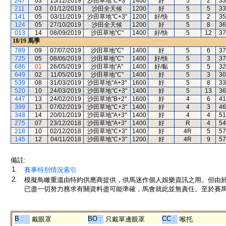
247
03
15/12/2019
沙田草地"C+3"
1400
好
5
2
33
211
03
01/12/2019
沙田全天候
1200
好
5
5
33
141
05
03/11/2019
沙田草地"C+3"
1200
好/快
5
2
35
124
05
27/10/2019
沙田全天候
1200
好
5
8
36
013
14
08/09/2019
沙田草地"C"
1400
好/快
5
12
37
18/19
馬季
789
09
07/07/2019
沙田草地"C"
1400
好
5
6
37
725
05
08/06/2019
沙田草地"C"
1400
好/快
5
3
37
686
01
26/05/2019
沙田草地"A"
1400
好/黏
5
5
32
649
02
11/05/2019
沙田草地"C"
1400
好
5
3
30
539
08
31/03/2019
沙田草地"A+3"
1600
好
5
8
33
520
10
24/03/2019
沙田草地"C+3"
1400
好
5
13
36
447
13
24/02/2019
沙田草地"B+2"
1600
好
4
6
41
399
13
07/02/2019
沙田草地"C+3"
1400
好
4
3
46
348
14
20/01/2019
沙田草地"A+3"
1400
好
4
4
51
275
07
23/12/2018
沙田草地"A+3"
1400
好
R
4
54
218
10
02/12/2018
沙田草地"C+3"
1400
好
4R
5
57
145
12
04/11/2018
沙田草地"C+3"
1200
好
4R
9
57
備註:
1.
賽事特別情況索引
2.
模擬鳥瞰重溫由特約供應商提供，供馬迷作個人娛樂資訊之用。但由
已盡一切努力務求有關資料盡可能準確，馬會就此並無責任。至於賽馬
B :
BO :
CC :
戴眼罩
只戴單邊眼罩
喉托