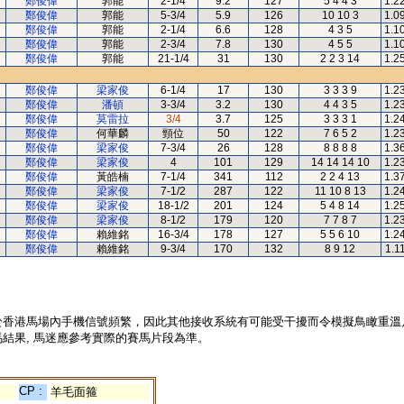
鄭俊偉
郭能
2-1/4
9.2
127
5 4 4 3
1.2
鄭俊偉
郭能
5-3/4
5.9
126
10 10 3
1.0
鄭俊偉
郭能
2-1/4
6.6
128
4 3 5
1.1
鄭俊偉
郭能
2-3/4
7.8
130
4 5 5
1.1
鄭俊偉
郭能
21-1/4
31
130
2 2 3 14
1.2
鄭俊偉
梁家俊
6-1/4
17
130
3 3 3 9
1.2
鄭俊偉
潘頓
3-3/4
3.2
130
4 4 3 5
1.2
鄭俊偉
莫雷拉
3/4
3.7
125
3 3 3 1
1.2
鄭俊偉
何華麟
頸位
50
122
7 6 5 2
1.2
鄭俊偉
梁家俊
7-3/4
26
128
8 8 8 8
1.3
鄭俊偉
梁家俊
4
101
129
14 14 14 10
1.2
鄭俊偉
黃皓楠
7-1/4
341
112
2 2 4 13
1.3
鄭俊偉
梁家俊
7-1/2
287
122
11 10 8 13
1.2
鄭俊偉
梁家俊
18-1/2
201
124
5 4 8 14
1.2
鄭俊偉
梁家俊
8-1/2
179
120
7 7 8 7
1.2
鄭俊偉
賴維銘
16-3/4
178
127
5 5 6 10
1.2
鄭俊偉
賴維銘
9-3/4
170
132
8 9 12
1.1
於香港馬場內手機信號頻繁，因此其他接收系統有可能受干擾而令模擬鳥瞰重溫
結果, 馬迷應參考實際的賽馬片段為準。
CP :
羊毛面箍