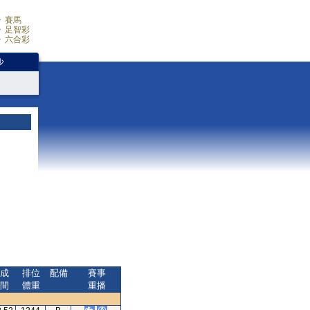
賽馬
足智彩
六合彩
少
成
排位
配備
賽事
間
體重
重播