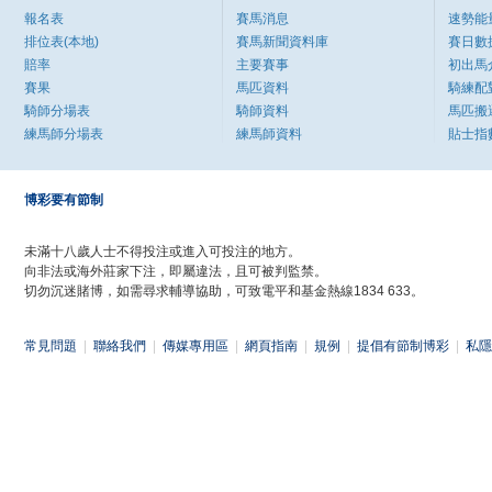
報名表
賽馬消息
速勢能
排位表(本地)
賽馬新聞資料庫
賽日數
賠率
主要賽事
初出馬
賽果
馬匹資料
騎練配
騎師分場表
騎師資料
馬匹搬
練馬師分場表
練馬師資料
貼士指
博彩要有節制
未滿十八歲人士不得投注或進入可投注的地方。
向非法或海外莊家下注，即屬違法，且可被判監禁。
切勿沉迷賭博，如需尋求輔導協助，可致電平和基金熱線1834 633。
常見問題
|
聯絡我們
|
傳媒專用區
|
網頁指南
|
規例
|
提倡有節制博彩
|
私隱