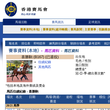
馬場活動
賽馬資訊
足球資訊
賽事資料(本地)
|
賽事資料(越洋轉播)
|
賽馬新聞
|
主要賽事
|
視聽播
報名表
排位表
即時賠率
練馬師分場表
騎師分場表
參考資料
統計
喜勝駒 (B167) (已退役)
出生地
毛色 / 性別
往績紀錄
進口類別
其他馬匹
總獎金*
冠-亞-季-總出賽次數*
*包括本地及海外賽績及獎金
馬匹往績紀錄 - 喜勝駒
場次
名次
日期
馬場/跑道/
途程
場地
賽事
檔位
賽道
狀況
班次
20/21
馬季