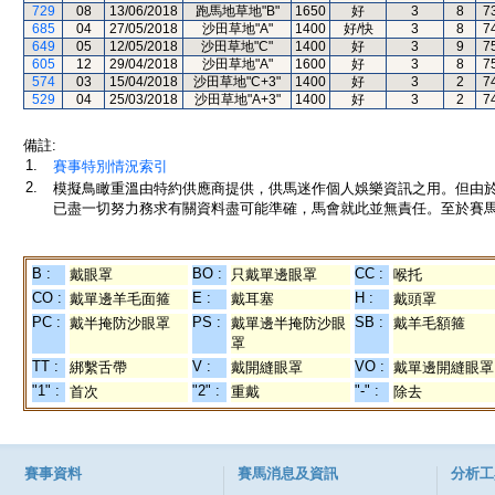
729
08
13/06/2018
跑馬地草地"B"
1650
好
3
8
7
685
04
27/05/2018
沙田草地"A"
1400
好/快
3
8
7
649
05
12/05/2018
沙田草地"C"
1400
好
3
9
7
605
12
29/04/2018
沙田草地"A"
1600
好
3
8
7
574
03
15/04/2018
沙田草地"C+3"
1400
好
3
2
7
529
04
25/03/2018
沙田草地"A+3"
1400
好
3
2
7
備註:
1.
賽事特別情況索引
2.
模擬鳥瞰重溫由特約供應商提供，供馬迷作個人娛樂資訊之用。但由
已盡一切努力務求有關資料盡可能準確，馬會就此並無責任。至於賽馬
B :
BO :
CC :
戴眼罩
只戴單邊眼罩
喉托
CO :
E :
H :
戴單邊羊毛面箍
戴耳塞
戴頭罩
PC :
PS :
SB :
戴半掩防沙眼罩
戴單邊半掩防沙眼
戴羊毛額箍
罩
TT :
V :
VO :
綁繫舌帶
戴開縫眼罩
戴單邊開縫眼罩
"1" :
"2" :
"-" :
首次
重戴
除去
賽事資料
賽馬消息及資訊
分析工