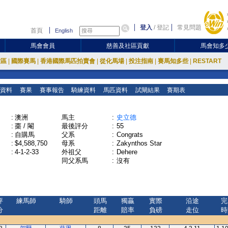
登入
/
登記
常見問題
首頁
English
馬會會員
慈善及社區貢獻
馬會知多
放區
|
國際賽馬
|
香港國際馬匹拍賣會
|
從化馬場
|
投注指南
|
賽馬知多些
|
RESTART
資料
賽果
賽事報告
騎練資料
馬匹資料
試閘結果
賽期表
:
澳洲
馬主
:
史立德
:
棗 / 閹
最後評分
:
55
:
自購馬
父系
:
Congrats
:
$4,588,750
母系
:
Zakynthos Star
:
4-1-2-33
外祖父
:
Dehere
同父系馬
:
沒有
評
練馬師
騎師
頭馬
獨贏
實際
沿途
完
分
距離
賠率
負磅
走位
時