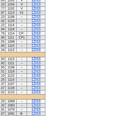
0.83
1102
V
1.10
1104
V
9.77
1102
V
6.97
1113
V1
8.23
1108
--
6.42
1120
--
0.22
1114
--
7.94
1118
--
7.76
1114
CP-
7.90
1111
CP1
7.55
1098
--
7.95
1115
--
7.34
1113
--
6.93
1113
--
9.92
1111
--
5.65
1108
--
6.51
1118
--
0.10
1122
--
6.25
1114
--
8.37
1107
--
5.47
1128
--
7.02
1123
--
7.25
1069
--
5.32
1083
--
0.91
1076
--
7.07
1091
B-