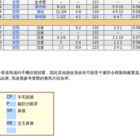
3
賀賢
史卓豐
--
--
121
--
-
4
賀賢
潘明輝
9-1/2
43
116
5 3 10
0.5
4
賀賢
潘頓
11-3/4
4.8
133
4 5 12
0.5
4
賀賢
潘明輝
1-1/2
4.1
113
6 4 7
0.5
7
賀賢
沈拿
1
5.2
132
2 3 1
0.5
7
賀賢
沈拿
--
--
132
--
-
7
賀賢
沈拿
4-1/4
2
132
1 1 10
0.5
6
賀賢
沈拿
2
2.4
125
1 1 2
0.5
0
賀賢
沈拿
1/2
8.9
123
2 4 1
0.5
於香港馬場內手機信號頻繁，因此其他接收系統有可能受干擾而令模擬鳥瞰重溫
結果, 馬迷應參考實際的賽馬片段為準。
CP :
羊毛面箍
P :
戴防沙眼罩
SR :
鼻箍
XB :
交叉鼻箍