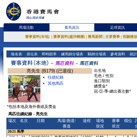
馬場活動
賽馬資訊
足球資訊
賽事資料(本地)
|
賽事資料(越洋轉播)
|
賽馬新聞
|
主要賽事
|
視聽播
報名表
排位表
即時賠率
練馬師分場表
騎師分場表
參考資料
統計
亮先生 (B179) (已退役)
出生地
毛色 / 性別
往績紀錄
進口類別
其他馬匹
總獎金*
冠-亞-季-總出賽次數*
*包括本地及海外賽績及獎金
馬匹往績紀錄 - 亮先生
場次
名次
日期
馬場/跑道/
途程
場地
賽事
檔位
賽道
狀況
班次
20/21
馬季