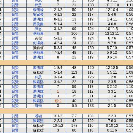
8
賀賢
薛恩
8
35
133
4 3 11
1.1
0
賀賢
薛恩
7
21
133
10 11 10
1.1
1
賀賢
楊明綸
2-1/2
50
115
12 10 4
1.0
4
賀賢
梁家俊
4-1/2
22
117
5 4 6
0.5
7
賀賢
潘明輝
8-1/2
13
119
2 4 11
0.5
9
賀賢
周俊樂
5-1/4
17
117
4 6 8
0.5
1
賀賢
薛恩
3-1/2
99
124
10 11 5
1.1
4
賀賢
巫顯東
8
100
126
12 12 11
0.5
6
賀賢
黃俊
5-1/2
79
124
6 7 6
0.5
8
賀賢
何澤堯
4-3/4
24
131
9 7 8
0.5
0
賀賢
黃皓楠
5-3/4
48
130
5 7 10
0.5
2
賀賢
巫顯東
7-3/4
48
115
5 6 12
0.5
4
賀賢
潘明輝
8
23
119
3 6 14
0.5
5
賀賢
潘明輝
1-3/4
48
120
12 12 5
0.5
7
賀賢
蘇狄雄
5-1/4
113
118
5 5 11
1.0
8
賀賢
薛恩
3-1/4
40
125
1 2 8
0.5
8
賀賢
陳嘉熙
3-1/2
22
111
2 3 5
0.5
8
賀賢
潘明輝
7
59
117
3 2 12
1.1
1
賀賢
潘明輝
1
18
112
3 3 1
0.5
1
賀賢
潘明輝
3
35
111
1 1 4
1.0
5
賀賢
陳嘉熙
頸位
40
118
1 1 1
0.5
6
賀賢
潘頓
3
6.5
133
2 1 5
0.5
8
賀賢
潘頓
3-1/2
7.7
131
2 2 3
0.5
9
賀賢
陳嘉熙
2-3/4
42
122
7 6 3
0.5
1
賀賢
蘇狄雄
10-1/2
178
116
8 10 12
1.1
3
賀賢
蘇狄雄
3
80
118
8 11 6
0.5