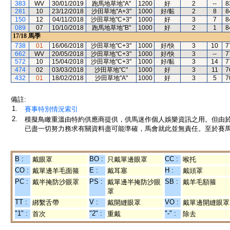
383
WV
30/01/2019
跑馬地草地"A"
1200
好
2
--
8
281
10
23/12/2018
沙田草地"A+3"
1000
好/黏
2
8
8
150
12
04/11/2018
沙田草地"C+3"
1000
好
3
7
8
089
07
10/10/2018
跑馬地草地"B"
1000
好
2
1
8
17/18
馬季
738
01
16/06/2018
沙田草地"C+3"
1000
好/快
3
10
7
662
WV
20/05/2018
沙田草地"C+3"
1000
好/快
3
--
7
572
10
15/04/2018
沙田草地"C+3"
1000
好/黏
3
14
7
474
02
03/03/2018
沙田草地"C"
1000
好
3
11
7
432
01
18/02/2018
沙田草地"A"
1000
好
3
5
7
備註:
1.
賽事特別情況索引
2.
模擬鳥瞰重溫由特約供應商提供，供馬迷作個人娛樂資訊之用。但由
已盡一切努力務求有關資料盡可能準確，馬會就此並無責任。至於賽馬
B :
BO :
CC :
戴眼罩
只戴單邊眼罩
喉托
CO :
E :
H :
戴單邊羊毛面箍
戴耳塞
戴頭罩
PC :
PS :
SB :
戴半掩防沙眼罩
戴單邊半掩防沙眼
戴羊毛額箍
罩
TT :
V :
VO :
綁繫舌帶
戴開縫眼罩
戴單邊開縫眼罩
"1" :
"2" :
"-" :
首次
重戴
除去