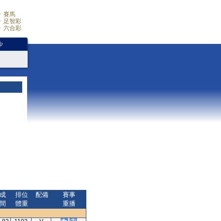
賽馬
足智彩
六合彩
少
成
排位
配備
賽事
間
體重
重播