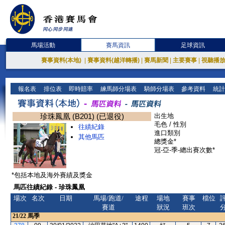
馬場活動
賽馬資訊
足球資訊
賽事資料(本地)
|
賽事資料(越洋轉播)
|
賽馬新聞
|
主要賽事
|
視聽播
報名表
排位表
即時賠率
練馬師分場表
騎師分場表
參考資料
統計
珍珠鳳凰 (B201) (已退役)
出生地
毛色 / 性別
往績紀錄
進口類別
其他馬匹
總獎金*
冠-亞-季-總出賽次數*
*包括本地及海外賽績及獎金
馬匹往績紀錄 - 珍珠鳳凰
場次
名次
日期
馬場/跑道/
途程
場地
賽事
檔位
賽道
狀況
班次
21/22
馬季