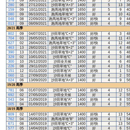
378
09
30/01/2022
沙田草地"A+3"
1400
好
5
7
3
280
06
27/12/2021
沙田草地"A+3"
1400
好
5
13
3
159
09
10/11/2021
跑馬地草地"B"
1650
好
5
9
4
080
09
06/10/2021
跑馬地草地"A"
1650
好
4
10
4
048
08
22/09/2021
跑馬地草地"C+3"
1650
好/快
4
9
4
013
09
08/09/2021
跑馬地草地"B"
1650
好/快
4
6
4
20/21
馬季
802
09
04/07/2021
沙田草地"C+3"
1600
好/快
4
3
4
704
03
26/05/2021
跑馬地草地"C"
1650
好/快
4
11
4
627
02
28/04/2021
跑馬地草地"C+3"
1650
好/快
4
12
4
463
13
28/02/2021
沙田草地"B+2"
1400
好
4
4
4
390
13
31/01/2021
沙田草地"B+2"
1400
好
4
6
4
329
02
10/01/2021
沙田草地"C"
1400
好
4
3
4
300
10
26/12/2020
沙田全天候
1650
好
4
6
4
226
08
29/11/2020
沙田草地"C"
1400
好
4
12
5
151
12
01/11/2020
沙田草地"A"
1400
好/快
4
1
5
060
11
27/09/2020
沙田全天候
1200
好
4
2
5
024
06
13/09/2020
沙田草地"A+3"
1400
好
4
9
5
19/20
馬季
781
06
01/07/2020
沙田草地"C"
1400
好/快
4
12
5
692
02
27/05/2020
沙田全天候
1200
好
4
2
5
043
04
21/09/2019
沙田草地"A"
1400
好/快
4
8
5
005
04
01/09/2019
沙田草地"B"
1400
好
4
2
5
18/19
馬季
809
02
14/07/2019
沙田草地"A"
1400
好/快
4
13
5
762
04
26/06/2019
跑馬地草地"B"
1650
好/快
4
1
5
671
08
18/05/2019
沙田草地"C+3"
1400
好/快
4
13
5
577
05
14/04/2019
沙田草地"C"
1400
好
4
6
5