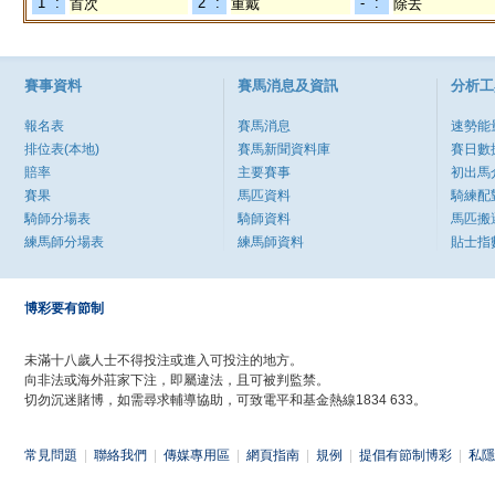
"1" :
"2" :
"-" :
首次
重戴
除去
賽事資料
賽馬消息及資訊
分析工
報名表
賽馬消息
速勢能
排位表(本地)
賽馬新聞資料庫
賽日數
賠率
主要賽事
初出馬
賽果
馬匹資料
騎練配
騎師分場表
騎師資料
馬匹搬
練馬師分場表
練馬師資料
貼士指
博彩要有節制
未滿十八歲人士不得投注或進入可投注的地方。
向非法或海外莊家下注，即屬違法，且可被判監禁。
切勿沉迷賭博，如需尋求輔導協助，可致電平和基金熱線1834 633。
常見問題
|
聯絡我們
|
傳媒專用區
|
網頁指南
|
規例
|
提倡有節制博彩
|
私隱