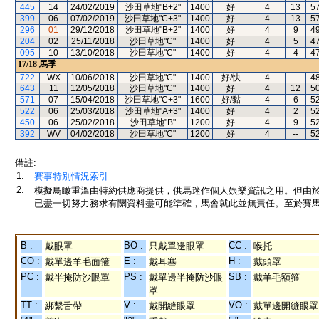
445
14
24/02/2019
沙田草地"B+2"
1400
好
4
13
5
399
06
07/02/2019
沙田草地"C+3"
1400
好
4
13
5
296
01
29/12/2018
沙田草地"B+2"
1400
好
4
9
4
204
02
25/11/2018
沙田草地"C"
1400
好
4
5
4
095
10
13/10/2018
沙田草地"C"
1400
好
4
4
4
17/18
馬季
722
WX
10/06/2018
沙田草地"C"
1400
好/快
4
--
4
643
11
12/05/2018
沙田草地"C"
1400
好
4
12
5
571
07
15/04/2018
沙田草地"C+3"
1600
好/黏
4
6
5
522
06
25/03/2018
沙田草地"A+3"
1400
好
4
2
5
450
06
25/02/2018
沙田草地"B"
1200
好
4
9
5
392
WV
04/02/2018
沙田草地"C"
1200
好
4
--
5
備註:
1.
賽事特別情況索引
2.
模擬鳥瞰重溫由特約供應商提供，供馬迷作個人娛樂資訊之用。但由
已盡一切努力務求有關資料盡可能準確，馬會就此並無責任。至於賽馬
B :
BO :
CC :
戴眼罩
只戴單邊眼罩
喉托
CO :
E :
H :
戴單邊羊毛面箍
戴耳塞
戴頭罩
PC :
PS :
SB :
戴半掩防沙眼罩
戴單邊半掩防沙眼
戴羊毛額箍
罩
TT :
V :
VO :
綁繫舌帶
戴開縫眼罩
戴單邊開縫眼罩