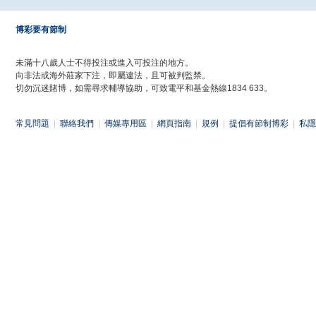
博彩要有節制
未滿十八歲人士不得投注或進入可投注的地方。
向非法或海外莊家下注，即屬違法，且可被判監禁。
切勿沉迷賭博，如需尋求輔導協助，可致電平和基金熱線1834 633。
常見問題
|
聯絡我們
|
傳媒專用區
|
網頁指南
|
規例
|
提倡有節制博彩
|
私隱