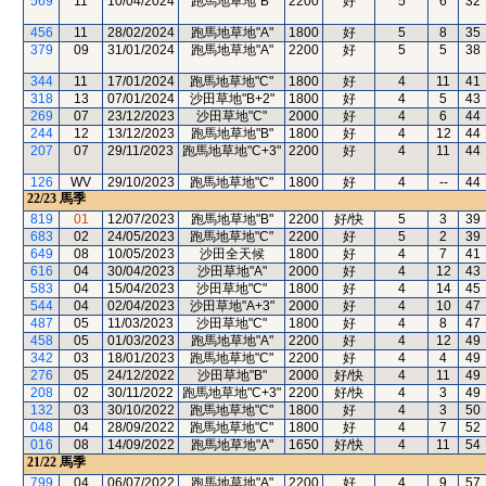
569
11
10/04/2024
跑馬地草地"B"
2200
好
5
6
32
456
11
28/02/2024
跑馬地草地"A"
1800
好
5
8
35
379
09
31/01/2024
跑馬地草地"A"
2200
好
5
5
38
344
11
17/01/2024
跑馬地草地"C"
1800
好
4
11
41
318
13
07/01/2024
沙田草地"B+2"
1800
好
4
5
43
269
07
23/12/2023
沙田草地"C"
2000
好
4
6
44
244
12
13/12/2023
跑馬地草地"B"
1800
好
4
12
44
207
07
29/11/2023
跑馬地草地"C+3"
2200
好
4
11
44
126
WV
29/10/2023
跑馬地草地"C"
1800
好
4
--
44
22/23
馬季
819
01
12/07/2023
跑馬地草地"B"
2200
好/快
5
3
39
683
02
24/05/2023
跑馬地草地"C"
2200
好
5
2
39
649
08
10/05/2023
沙田全天候
1800
好
4
7
41
616
04
30/04/2023
沙田草地"A"
2000
好
4
12
43
583
04
15/04/2023
沙田草地"C"
1800
好
4
14
45
544
04
02/04/2023
沙田草地"A+3"
2000
好
4
10
47
487
05
11/03/2023
沙田草地"C"
1800
好
4
8
47
458
05
01/03/2023
跑馬地草地"A"
2200
好
4
12
49
342
03
18/01/2023
跑馬地草地"C"
2200
好
4
4
49
276
05
24/12/2022
沙田草地"B"
2000
好/快
4
11
49
208
02
30/11/2022
跑馬地草地"C+3"
2200
好/快
4
3
49
132
03
30/10/2022
跑馬地草地"C"
1800
好
4
3
50
048
04
28/09/2022
跑馬地草地"C"
1800
好
4
7
52
016
08
14/09/2022
跑馬地草地"A"
1650
好/快
4
11
54
21/22
馬季
799
04
06/07/2022
跑馬地草地"A"
2200
好
4
9
57