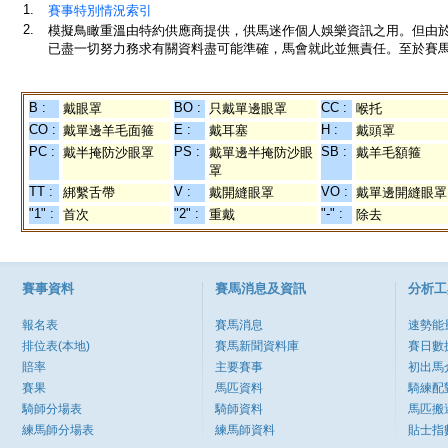
1.
賽事特別情況索引
2.
模擬鳥瞰重溫由特約供應商提供，供馬迷作個人娛樂資訊之用。但由
已盡一切努力務求有關資料盡可能準確，馬會就此並無責任。至於賽馬
B :
BO :
CC :
戴眼罩
只戴單邊眼罩
喉托
CO :
E :
H :
戴單邊羊毛面箍
戴耳塞
戴頭罩
PC :
PS :
SB :
戴半掩防沙眼罩
戴單邊半掩防沙眼
戴羊毛額箍
罩
TT :
V :
VO :
綁繫舌帶
戴開縫眼罩
戴單邊開縫眼罩
"1" :
"2" :
"-" :
首次
重戴
除去
賽事資料
賽馬消息及資訊
分析工
報名表
賽馬消息
速勢能
排位表(本地)
賽馬新聞資料庫
賽日數
賠率
主要賽事
初出馬
賽果
馬匹資料
騎練配
騎師分場表
騎師資料
馬匹搬
練馬師分場表
練馬師資料
貼士指