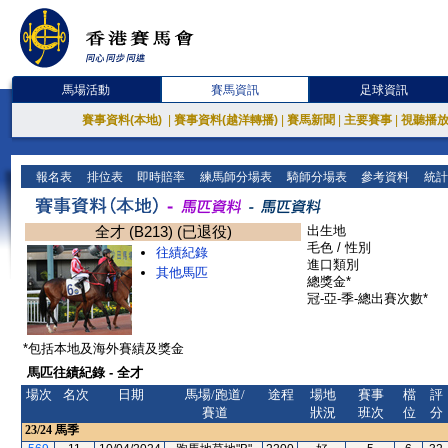
馬場活動
賽馬資訊
足球資訊
賽事資料(本地)
|
賽事資料(越洋轉播)
|
賽馬新聞
|
主要賽事
|
視聽播
報名表
排位表
即時賠率
練馬師分場表
騎師分場表
參考資料
統計
全才 (B213) (已退役)
出生地
毛色 / 性別
往績紀錄
進口類別
其他馬匹
總獎金*
冠-亞-季-總出賽次數*
*包括本地及海外賽績及獎金
馬匹往績紀錄 - 全才
場次
名次
日期
馬場/跑道/
途程
場地
賽事
檔
評
賽道
狀況
班次
位
分
23/24
馬季