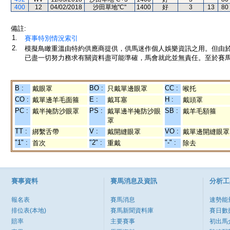
400
12
04/02/2018
沙田草地"C"
1400
好
3
13
80
備註:
1.
賽事特別情況索引
2.
模擬鳥瞰重溫由特約供應商提供，供馬迷作個人娛樂資訊之用。但由
已盡一切努力務求有關資料盡可能準確，馬會就此並無責任。至於賽馬
B :
BO :
CC :
戴眼罩
只戴單邊眼罩
喉托
CO :
E :
H :
戴單邊羊毛面箍
戴耳塞
戴頭罩
PC :
PS :
SB :
戴半掩防沙眼罩
戴單邊半掩防沙眼
戴羊毛額箍
罩
TT :
V :
VO :
綁繫舌帶
戴開縫眼罩
戴單邊開縫眼罩
"1" :
"2" :
"-" :
首次
重戴
除去
賽事資料
賽馬消息及資訊
分析工
報名表
賽馬消息
速勢能
排位表(本地)
賽馬新聞資料庫
賽日數
賠率
主要賽事
初出馬