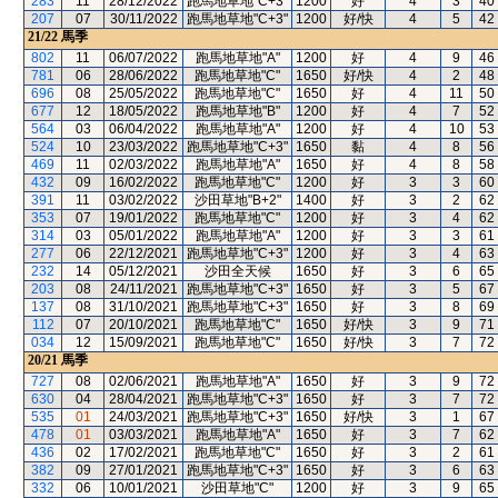
283
11
28/12/2022
跑馬地草地"C+3"
1200
好
4
3
40
207
07
30/11/2022
跑馬地草地"C+3"
1200
好/快
4
5
42
21/22
馬季
802
11
06/07/2022
跑馬地草地"A"
1200
好
4
9
46
781
06
28/06/2022
跑馬地草地"C"
1650
好/快
4
2
48
696
08
25/05/2022
跑馬地草地"C"
1650
好
4
11
50
677
12
18/05/2022
跑馬地草地"B"
1200
好
4
7
52
564
03
06/04/2022
跑馬地草地"A"
1200
好
4
10
53
524
10
23/03/2022
跑馬地草地"C+3"
1650
黏
4
8
56
469
11
02/03/2022
跑馬地草地"A"
1650
好
4
8
58
432
09
16/02/2022
跑馬地草地"C"
1200
好
3
3
60
391
11
03/02/2022
沙田草地"B+2"
1400
好
3
2
62
353
07
19/01/2022
跑馬地草地"C"
1200
好
3
4
62
314
03
05/01/2022
跑馬地草地"A"
1200
好
3
3
61
277
06
22/12/2021
跑馬地草地"C+3"
1200
好
3
4
63
232
14
05/12/2021
沙田全天候
1650
好
3
6
65
203
08
24/11/2021
跑馬地草地"C+3"
1650
好
3
5
67
137
08
31/10/2021
跑馬地草地"C+3"
1650
好
3
8
69
112
07
20/10/2021
跑馬地草地"C"
1650
好/快
3
9
71
034
12
15/09/2021
跑馬地草地"C"
1650
好/快
3
7
72
20/21
馬季
727
08
02/06/2021
跑馬地草地"A"
1650
好
3
9
72
630
04
28/04/2021
跑馬地草地"C+3"
1650
好
3
7
72
535
01
24/03/2021
跑馬地草地"C+3"
1650
好/快
3
1
67
478
01
03/03/2021
跑馬地草地"A"
1650
好
3
7
62
436
02
17/02/2021
跑馬地草地"C"
1650
好
3
2
61
382
09
27/01/2021
跑馬地草地"C+3"
1650
好
3
6
63
332
06
10/01/2021
沙田草地"C"
1200
好
3
9
65