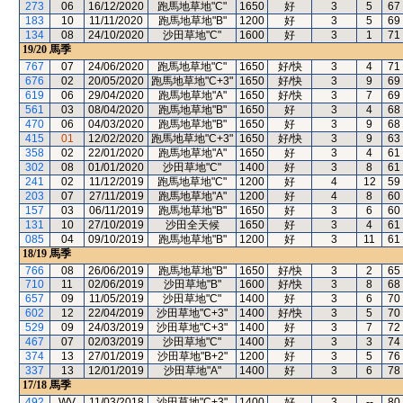
273
06
16/12/2020
跑馬地草地"C"
1650
好
3
5
67
183
10
11/11/2020
跑馬地草地"B"
1200
好
3
5
69
134
08
24/10/2020
沙田草地"C"
1600
好
3
1
71
19/20
馬季
767
07
24/06/2020
跑馬地草地"C"
1650
好/快
3
4
71
676
02
20/05/2020
跑馬地草地"C+3"
1650
好/快
3
9
69
619
06
29/04/2020
跑馬地草地"A"
1650
好/快
3
7
69
561
03
08/04/2020
跑馬地草地"B"
1650
好
3
4
68
470
06
04/03/2020
跑馬地草地"B"
1650
好
3
9
68
415
01
12/02/2020
跑馬地草地"C+3"
1650
好/快
3
9
63
358
02
22/01/2020
跑馬地草地"A"
1650
好
3
4
61
302
08
01/01/2020
沙田草地"C"
1400
好
3
8
61
241
02
11/12/2019
跑馬地草地"C"
1200
好
4
12
59
203
07
27/11/2019
跑馬地草地"A"
1200
好
4
8
60
157
03
06/11/2019
跑馬地草地"B"
1650
好
3
6
60
131
10
27/10/2019
沙田全天候
1650
好
3
4
61
085
04
09/10/2019
跑馬地草地"B"
1200
好
3
11
61
18/19
馬季
766
08
26/06/2019
跑馬地草地"B"
1650
好/快
3
2
65
710
11
02/06/2019
沙田草地"B"
1600
好/快
3
8
68
657
09
11/05/2019
沙田草地"C"
1400
好
3
6
70
602
12
22/04/2019
沙田草地"C+3"
1400
好/快
3
5
70
529
09
24/03/2019
沙田草地"C+3"
1400
好
3
7
72
467
07
02/03/2019
沙田草地"C"
1400
好
3
3
74
374
13
27/01/2019
沙田草地"B+2"
1200
好
3
5
76
337
13
12/01/2019
沙田草地"A"
1400
好
3
6
78
17/18
馬季
492
WV
11/03/2018
沙田草地"C+3"
1400
好
3
--
80