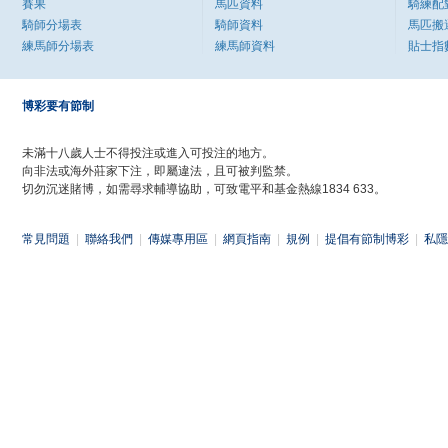
賽果
馬匹資料
騎練配
騎師分場表
騎師資料
馬匹搬
練馬師分場表
練馬師資料
貼士指
博彩要有節制
未滿十八歲人士不得投注或進入可投注的地方。
向非法或海外莊家下注，即屬違法，且可被判監禁。
切勿沉迷賭博，如需尋求輔導協助，可致電平和基金熱線1834 633。
常見問題
|
聯絡我們
|
傳媒專用區
|
網頁指南
|
規例
|
提倡有節制博彩
|
私隱