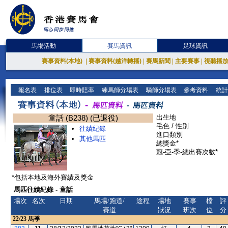
馬場活動
賽馬資訊
足球資訊
賽事資料(本地)
|
賽事資料(越洋轉播)
|
賽馬新聞
|
主要賽事
|
視聽播
報名表
排位表
即時賠率
練馬師分場表
騎師分場表
參考資料
統計
童話 (B238) (已退役)
出生地
毛色 / 性別
往績紀錄
進口類別
其他馬匹
總獎金*
冠-亞-季-總出賽次數*
*包括本地及海外賽績及獎金
馬匹往績紀錄 - 童話
場次
名次
日期
馬場/跑道/
途程
場地
賽事
檔
評
賽道
狀況
班次
位
分
22/23
馬季