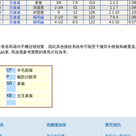
6
呂健威
黃俊
3/4
7.6
114
1 1 2
1.08
8
呂健威
貝湯美
2-3/4
52
123
1 1 7
1.09
0
呂健威
祈普敦
9
12
126
1 1 10
1.10
1
呂健威
楊明綸
2-1/2
16
122
7 6 4
1.08
1
呂健威
楊明綸
4-1/2
8.5
122
4 2 10
0.57
於香港馬場內手機信號頻繁，因此其他接收系統有可能受干擾而令模擬鳥瞰重溫
結果, 馬迷應參考實際的賽馬片段為準。
CP :
羊毛面箍
P :
戴防沙眼罩
SR :
鼻箍
XB :
交叉鼻箍
具
視聽播放區
實用資訊