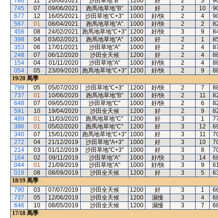
786
11
26/06/2021
沙田草地"B"
1200
好
2
3
9
745
07
09/06/2021
跑馬地草地"B"
1000
好
2
10
9
677
12
16/05/2021
沙田草地"C+3"
1000
好/快
2
4
9
567
01
08/04/2021
跑馬地草地"A"
1000
好/快
2
2
8
458
08
24/02/2021
跑馬地草地"C+3"
1200
好/快
3
9
8
398
04
03/02/2021
跑馬地草地"A"
1000
好
2
1
8
353
06
17/01/2021
沙田草地"A"
1000
好
2
4
8
248
07
06/12/2020
沙田全天候
1200
好
2
4
8
154
04
01/11/2020
沙田草地"A"
1000
好/快
2
4
8
054
05
23/09/2020
跑馬地草地"C+3"
1200
好/快
2
9
8
19/20
馬季
799
05
05/07/2020
沙田草地"C+3"
1200
好/快
2
7
8
737
01
10/06/2020
跑馬地草地"B"
1000
好/快
2
11
8
648
07
09/05/2020
沙田草地"C"
1000
好/快
2
6
8
591
10
19/04/2020
沙田全天候
1200
好
2
9
8
489
01
11/03/2020
跑馬地草地"C"
1200
好
3
1
7
396
01
05/02/2020
跑馬地草地"C"
1200
好
3
12
6
340
07
15/01/2020
跑馬地草地"C+3"
1000
好
3
11
7
272
04
21/12/2019
沙田草地"A+3"
1000
好
3
10
7
214
03
01/12/2019
沙田草地"C+3"
1000
好
3
8
7
164
02
09/11/2019
沙田草地"A"
1000
好/快
3
14
6
044
01
21/09/2019
沙田草地"A"
1000
好/快
3
9
6
019
08
08/09/2019
沙田全天候
1200
好
3
5
6
18/19
馬季
790
03
07/07/2019
沙田全天候
1200
好
3
1
6
737
05
12/06/2019
沙田全天候
1200
濕慢
3
4
6
646
10
08/05/2019
沙田全天候
1200
濕慢
3
7
6
17/18
馬季