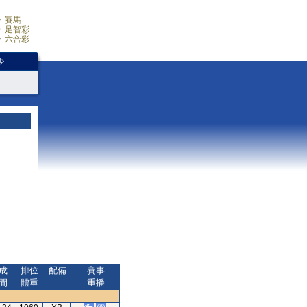
賽馬
足智彩
六合彩
少
成
排位
配備
賽事
間
體重
重播