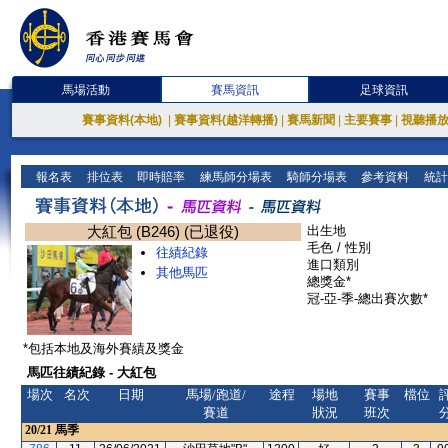
馬場活動
賽馬資訊
足球資訊
賽事資料(本地)
|
賽事資料(越洋轉播)
|
賽馬新聞
|
主要賽事
|
視聽播
報名表
排位表
即時賠率
練馬師分場表
騎師分場表
參考資料
統計
大紅包 (B246) (已退役)
出生地
毛色 / 性別
往績紀錄
進口類別
其他馬匹
總獎金*
冠-亞-季-總出賽次數*
*包括本地及海外賽績及獎金
馬匹往績紀錄 - 大紅包
場次
名次
日期
馬場/跑道/
途程
場地
賽事
檔位
賽道
狀況
班次
20/21
馬季