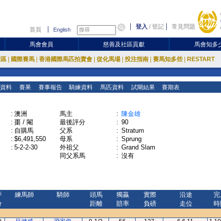
登入
/
登記
常見問題
首頁
English
馬會會員
慈善及社區貢獻
馬會知多
放區
|
國際賽馬
|
香港國際馬匹拍賣會
|
從化馬場
|
投注指南
|
賽馬知多些
|
RESTART
資料
賽果
賽事報告
騎練資料
馬匹資料
試閘結果
賽期表
:
澳洲
馬主
:
陳金雄
:
棗 / 閹
最後評分
:
90
:
自購馬
父系
:
Stratum
:
$6,491,550
母系
:
Sprung
:
5-2-2-30
外祖父
:
Grand Slam
同父系馬
:
沒有
評
練馬師
騎師
頭馬
獨贏
實際
沿途
完
分
距離
賠率
負磅
走位
時