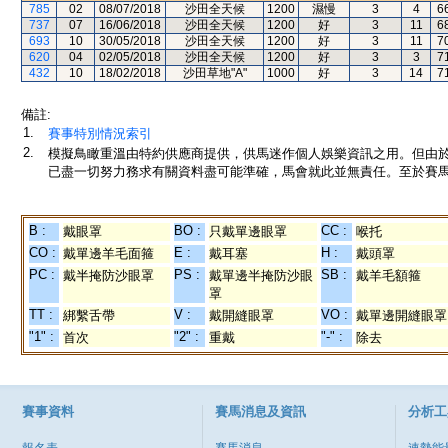
785
02
08/07/2018
沙田全天候
1200
濕慢
3
4
6
737
07
16/06/2018
沙田全天候
1200
好
3
11
6
693
10
30/05/2018
沙田全天候
1200
好
3
11
7
620
04
02/05/2018
沙田全天候
1200
好
3
3
7
432
10
18/02/2018
沙田草地"A"
1000
好
3
14
7
備註:
1.
賽事特別情況索引
2.
模擬鳥瞰重溫由特約供應商提供，供馬迷作個人娛樂資訊之用。但由
已盡一切努力務求有關資料盡可能準確，馬會就此並無責任。至於賽馬
B :
BO :
CC :
戴眼罩
只戴單邊眼罩
喉托
CO :
E :
H :
戴單邊羊毛面箍
戴耳塞
戴頭罩
PC :
PS :
SB :
戴半掩防沙眼罩
戴單邊半掩防沙眼
戴羊毛額箍
罩
TT :
V :
VO :
綁繫舌帶
戴開縫眼罩
戴單邊開縫眼罩
"1" :
"2" :
"-" :
首次
重戴
除去
賽事資料
賽馬消息及資訊
分析工