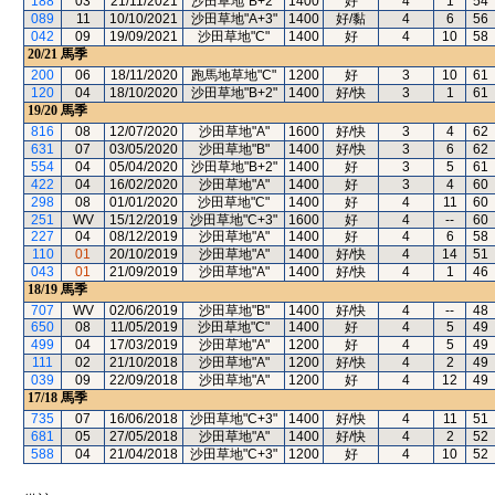
188
03
21/11/2021
沙田草地"B+2"
1400
好
4
1
54
089
11
10/10/2021
沙田草地"A+3"
1400
好/黏
4
6
56
042
09
19/09/2021
沙田草地"C"
1400
好
4
10
58
20/21
馬季
200
06
18/11/2020
跑馬地草地"C"
1200
好
3
10
61
120
04
18/10/2020
沙田草地"B+2"
1400
好/快
3
1
61
19/20
馬季
816
08
12/07/2020
沙田草地"A"
1600
好/快
3
4
62
631
07
03/05/2020
沙田草地"B"
1400
好/快
3
6
62
554
04
05/04/2020
沙田草地"B+2"
1400
好
3
5
61
422
04
16/02/2020
沙田草地"A"
1400
好
3
4
60
298
08
01/01/2020
沙田草地"C"
1400
好
4
11
60
251
WV
15/12/2019
沙田草地"C+3"
1600
好
4
--
60
227
04
08/12/2019
沙田草地"A"
1400
好
4
6
58
110
01
20/10/2019
沙田草地"A"
1400
好/快
4
14
51
043
01
21/09/2019
沙田草地"A"
1400
好/快
4
1
46
18/19
馬季
707
WV
02/06/2019
沙田草地"B"
1400
好/快
4
--
48
650
08
11/05/2019
沙田草地"C"
1400
好
4
5
49
499
04
17/03/2019
沙田草地"A"
1200
好
4
5
49
111
02
21/10/2018
沙田草地"A"
1200
好/快
4
2
49
039
09
22/09/2018
沙田草地"A"
1200
好
4
12
49
17/18
馬季
735
07
16/06/2018
沙田草地"C+3"
1400
好/快
4
11
51
681
05
27/05/2018
沙田草地"A"
1400
好/快
4
2
52
588
04
21/04/2018
沙田草地"C+3"
1200
好
4
10
52