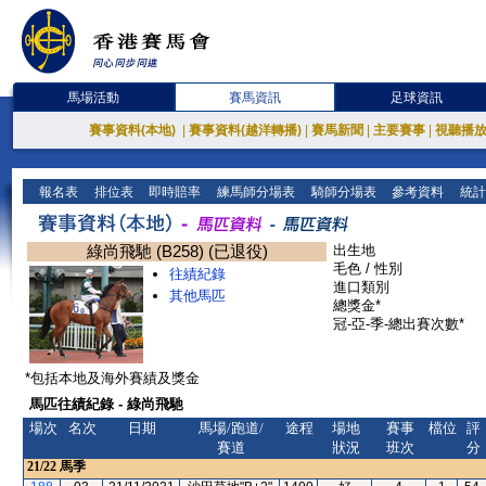
馬場活動
賽馬資訊
足球資訊
賽事資料(本地)
|
賽事資料(越洋轉播)
|
賽馬新聞
|
主要賽事
|
視聽播
報名表
排位表
即時賠率
練馬師分場表
騎師分場表
參考資料
統計
綠尚飛馳 (B258) (已退役)
出生地
毛色 / 性別
往績紀錄
進口類別
其他馬匹
總獎金*
冠-亞-季-總出賽次數*
*包括本地及海外賽績及獎金
馬匹往績紀錄 - 綠尚飛馳
場次
名次
日期
馬場/跑道/
途程
場地
賽事
檔位
評
賽道
狀況
班次
分
21/22
馬季