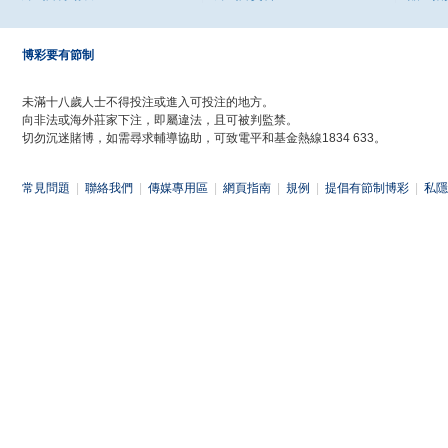
博彩要有節制
未滿十八歲人士不得投注或進入可投注的地方。
向非法或海外莊家下注，即屬違法，且可被判監禁。
切勿沉迷賭博，如需尋求輔導協助，可致電平和基金熱線1834 633。
常見問題
|
聯絡我們
|
傳媒專用區
|
網頁指南
|
規例
|
提倡有節制博彩
|
私隱