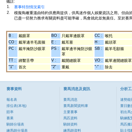
備註:
1.
賽事特別情況索引
2.
模擬鳥瞰重溫由特約供應商提供，供馬迷作個人娛樂資訊之用。但由
已盡一切努力務求有關資料盡可能準確，馬會就此並無責任。至於賽馬
B :
BO :
CC :
戴眼罩
只戴單邊眼罩
喉托
CO :
E :
H :
戴單邊羊毛面箍
戴耳塞
戴頭罩
PC :
PS :
SB :
戴半掩防沙眼罩
戴單邊半掩防沙眼
戴羊毛額箍
罩
TT :
V :
VO :
綁繫舌帶
戴開縫眼罩
戴單邊開縫眼罩
"1" :
"2" :
"-" :
首次
重戴
除去
賽事資料
賽馬消息及資訊
分析工
報名表
賽馬消息
速勢能
排位表(本地)
賽馬新聞資料庫
賽日數
賠率
主要賽事
初出馬
賽果
馬匹資料
騎練配
騎師分場表
騎師資料
馬匹搬
練馬師分場表
練馬師資料
貼士指