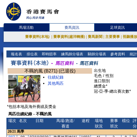
馬場活動
賽馬資訊
足球資訊
賽事資料(本地)
|
賽事資料(越洋轉播)
|
賽馬新聞
|
主要賽事
|
視聽播
報名表
排位表
即時賠率
練馬師分場表
騎師分場表
參考資料
統計
不羈的風 (B271) (已退役)
出生地
毛色 / 性別
往績紀錄
進口類別
其他馬匹
總獎金*
冠-亞-季-總出賽次數*
*包括本地及海外賽績及獎金
馬匹往績紀錄 - 不羈的風
場次
名次
日期
馬場/跑道/
途程
場地
賽事
檔位
評
賽道
狀況
班次
分
20/21
馬季