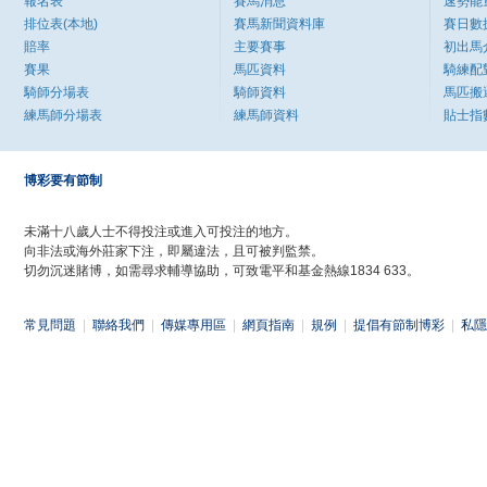
報名表
賽馬消息
速勢能
排位表(本地)
賽馬新聞資料庫
賽日數
賠率
主要賽事
初出馬
賽果
馬匹資料
騎練配
騎師分場表
騎師資料
馬匹搬
練馬師分場表
練馬師資料
貼士指
博彩要有節制
未滿十八歲人士不得投注或進入可投注的地方。
向非法或海外莊家下注，即屬違法，且可被判監禁。
切勿沉迷賭博，如需尋求輔導協助，可致電平和基金熱線1834 633。
常見問題
|
聯絡我們
|
傳媒專用區
|
網頁指南
|
規例
|
提倡有節制博彩
|
私隱