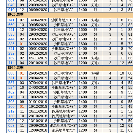
087
08
07/10/2020
跑馬地草地"A"
1650
好
3
8
78
040
09
20/09/2020
沙田草地"B+2"
1600
好/快
3
4
80
010
12
06/09/2020
沙田草地"A"
1400
好
2
3
81
19/20
馬季
741
07
14/06/2020
沙田草地"C+3"
1600
好/快
2
8
82
650
13
09/05/2020
沙田草地"C"
1400
好/快
3
2
82
611
12
26/04/2020
沙田草地"A"
1600
好
2
1
82
535
04
29/03/2020
沙田草地"A+3"
1600
好
3
6
81
444
02
23/02/2020
沙田草地"A+3"
1600
好
3
8
79
385
01
02/02/2020
沙田草地"C"
1600
好
3
5
72
311
02
05/01/2020
沙田草地"C+3"
1400
好
3
8
70
232
02
08/12/2019
沙田草地"A"
1400
好
3
6
69
169
02
09/11/2019
沙田草地"A"
1400
好/快
3
11
66
111
04
20/10/2019
沙田草地"A"
1200
好/快
3
12
66
18/19
馬季
688
01
26/05/2019
沙田草地"A"
1400
好/黏
4
10
60
611
01
28/04/2019
沙田草地"A"
1400
好
4
6
54
557
03
07/04/2019
沙田草地"B+2"
1400
好/快
4
4
54
524
10
24/03/2019
沙田草地"C+3"
1400
好
4
4
55
462
04
02/03/2019
沙田草地"C"
1400
好
4
9
55
410
13
10/02/2019
沙田草地"A"
1400
好
4
11
55
305
09
01/01/2019
沙田草地"C"
1400
好
4
9
55
260
01
16/12/2018
沙田草地"C+3"
1400
好
4
1
49
212
11
28/11/2018
跑馬地草地"A"
1200
好
4
1
52
130
10
28/10/2018
跑馬地草地"A"
1650
好
4
3
56
095
12
13/10/2018
沙田草地"C"
1400
好
4
7
59
053
11
26/09/2018
跑馬地草地"C+3"
1200
好
3
12
61
035
11
12/09/2018
跑馬地草地"C"
1200
好
3
11
63