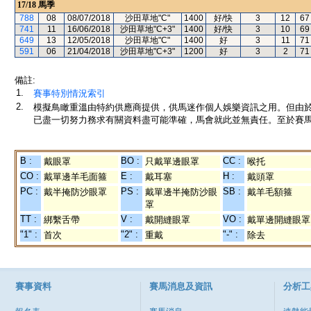
17/18
馬季
788
08
08/07/2018
沙田草地"C"
1400
好/快
3
12
67
741
11
16/06/2018
沙田草地"C+3"
1400
好/快
3
10
69
649
13
12/05/2018
沙田草地"C"
1400
好
3
11
71
591
06
21/04/2018
沙田草地"C+3"
1200
好
3
2
71
備註:
1.
賽事特別情況索引
2.
模擬鳥瞰重溫由特約供應商提供，供馬迷作個人娛樂資訊之用。但由
已盡一切努力務求有關資料盡可能準確，馬會就此並無責任。至於賽馬
B :
BO :
CC :
戴眼罩
只戴單邊眼罩
喉托
CO :
E :
H :
戴單邊羊毛面箍
戴耳塞
戴頭罩
PC :
PS :
SB :
戴半掩防沙眼罩
戴單邊半掩防沙眼
戴羊毛額箍
罩
TT :
V :
VO :
綁繫舌帶
戴開縫眼罩
戴單邊開縫眼罩
"1" :
"2" :
"-" :
首次
重戴
除去
賽事資料
賽馬消息及資訊
分析工