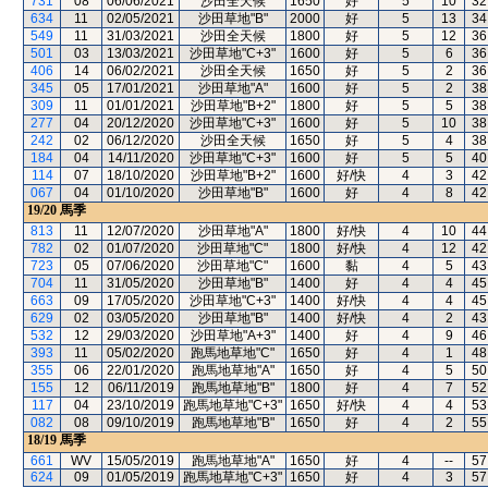
731
08
06/06/2021
沙田全天候
1650
好
5
10
32
634
11
02/05/2021
沙田草地"B"
2000
好
5
13
34
549
11
31/03/2021
沙田全天候
1800
好
5
12
36
501
03
13/03/2021
沙田草地"C+3"
1600
好
5
6
36
406
14
06/02/2021
沙田全天候
1650
好
5
2
36
345
05
17/01/2021
沙田草地"A"
1600
好
5
2
38
309
11
01/01/2021
沙田草地"B+2"
1800
好
5
5
38
277
04
20/12/2020
沙田草地"C+3"
1600
好
5
10
38
242
02
06/12/2020
沙田全天候
1650
好
5
4
38
184
04
14/11/2020
沙田草地"C+3"
1600
好
5
5
40
114
07
18/10/2020
沙田草地"B+2"
1600
好/快
4
3
42
067
04
01/10/2020
沙田草地"B"
1600
好
4
8
42
19/20
馬季
813
11
12/07/2020
沙田草地"A"
1800
好/快
4
10
44
782
02
01/07/2020
沙田草地"C"
1800
好/快
4
12
42
723
05
07/06/2020
沙田草地"C"
1600
黏
4
5
43
704
11
31/05/2020
沙田草地"B"
1400
好
4
4
45
663
09
17/05/2020
沙田草地"C+3"
1400
好/快
4
4
45
629
02
03/05/2020
沙田草地"B"
1400
好/快
4
2
43
532
12
29/03/2020
沙田草地"A+3"
1400
好
4
9
46
393
11
05/02/2020
跑馬地草地"C"
1650
好
4
1
48
355
06
22/01/2020
跑馬地草地"A"
1650
好
4
5
50
155
12
06/11/2019
跑馬地草地"B"
1800
好
4
7
52
117
04
23/10/2019
跑馬地草地"C+3"
1650
好/快
4
4
53
082
08
09/10/2019
跑馬地草地"B"
1650
好
4
2
55
18/19
馬季
661
WV
15/05/2019
跑馬地草地"A"
1650
好
4
--
57
624
09
01/05/2019
跑馬地草地"C+3"
1650
好
4
3
57