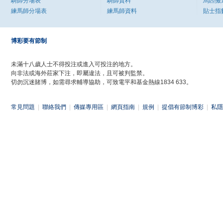
騎師分場表
騎師資料
馬匹搬
練馬師分場表
練馬師資料
貼士指
博彩要有節制
未滿十八歲人士不得投注或進入可投注的地方。
向非法或海外莊家下注，即屬違法，且可被判監禁。
切勿沉迷賭博，如需尋求輔導協助，可致電平和基金熱線1834 633。
常見問題
|
聯絡我們
|
傳媒專用區
|
網頁指南
|
規例
|
提倡有節制博彩
|
私隱