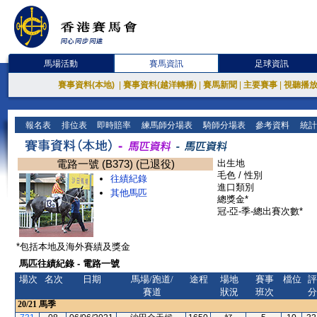
馬場活動
賽馬資訊
足球資訊
賽事資料(本地)
|
賽事資料(越洋轉播)
|
賽馬新聞
|
主要賽事
|
視聽播
報名表
排位表
即時賠率
練馬師分場表
騎師分場表
參考資料
統計
電路一號 (B373) (已退役)
出生地
毛色 / 性別
往績紀錄
進口類別
其他馬匹
總獎金*
冠-亞-季-總出賽次數*
*包括本地及海外賽績及獎金
馬匹往績紀錄 - 電路一號
場次
名次
日期
馬場/跑道/
途程
場地
賽事
檔位
評
賽道
狀況
班次
分
20/21
馬季