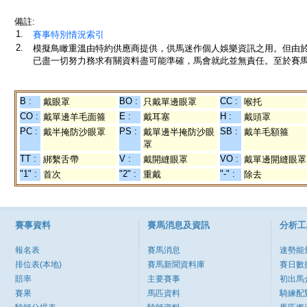
備註:
1.
賽事特別情況索引
2.
模擬鳥瞰重溫由特約供應商提供，供馬迷作個人娛樂資訊之用。但由
已盡一切努力務求有關資料盡可能準確，馬會就此並無責任。至於賽馬
B :
BO :
CC :
戴眼罩
只戴單邊眼罩
喉托
CO :
E :
H :
戴單邊羊毛面箍
戴耳塞
戴頭罩
PC :
PS :
SB :
戴半掩防沙眼罩
戴單邊半掩防沙眼
戴羊毛額箍
罩
TT :
V :
VO :
綁繫舌帶
戴開縫眼罩
戴單邊開縫眼罩
"1" :
"2" :
"-" :
首次
重戴
除去
賽事資料
賽馬消息及資訊
分析工
報名表
賽馬消息
速勢能
排位表(本地)
賽馬新聞資料庫
賽日數
賠率
主要賽事
初出馬
賽果
馬匹資料
騎練配