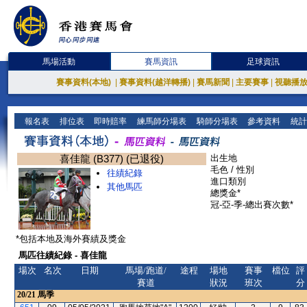
馬場活動
賽馬資訊
足球資訊
賽事資料(本地)
|
賽事資料(越洋轉播)
|
賽馬新聞
|
主要賽事
|
視聽播
報名表
排位表
即時賠率
練馬師分場表
騎師分場表
參考資料
統計
喜佳龍 (B377) (已退役)
出生地
毛色 / 性別
往績紀錄
進口類別
其他馬匹
總獎金*
冠-亞-季-總出賽次數*
*包括本地及海外賽績及獎金
馬匹往績紀錄 - 喜佳龍
場次
名次
日期
馬場/跑道/
途程
場地
賽事
檔位
評
賽道
狀況
班次
分
20/21
馬季