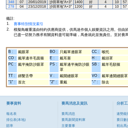
348
07
20/01/2019
沙田草地"A+3"
1400
好
4
10
57
278
04
23/12/2018
沙田草地"A+3"
1200
好
4
10
57
備註:
1.
賽事特別情況索引
2.
模擬鳥瞰重溫由特約供應商提供，供馬迷作個人娛樂資訊之用。但由
已盡一切努力務求有關資料盡可能準確，馬會就此並無責任。至於賽馬
B :
BO :
CC :
戴眼罩
只戴單邊眼罩
喉托
CO :
E :
H :
戴單邊羊毛面箍
戴耳塞
戴頭罩
PC :
PS :
SB :
戴半掩防沙眼罩
戴單邊半掩防沙眼
戴羊毛額箍
罩
TT :
V :
VO :
綁繫舌帶
戴開縫眼罩
戴單邊開縫眼罩
"1" :
"2" :
"-" :
首次
重戴
除去
賽事資料
賽馬消息及資訊
分析工
報名表
賽馬消息
速勢能
排位表(本地)
賽馬新聞資料庫
賽日數
賠率
主要賽事
初出馬