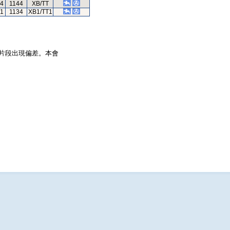
44
1144
XB/TT
81
1134
XB1/TT1
片段出現偏差。本會