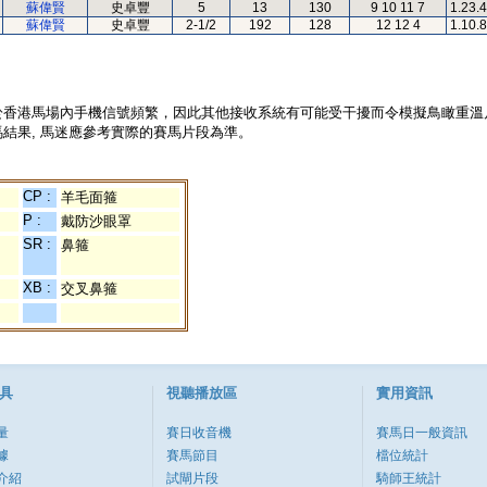
蘇偉賢
史卓豐
5
13
130
9 10 11 7
1.23.
蘇偉賢
史卓豐
2-1/2
192
128
12 12 4
1.10.
於香港馬場內手機信號頻繁，因此其他接收系統有可能受干擾而令模擬鳥瞰重溫
結果, 馬迷應參考實際的賽馬片段為準。
CP :
羊毛面箍
P :
戴防沙眼罩
SR :
鼻箍
XB :
交叉鼻箍
具
視聽播放區
實用資訊
量
賽日收音機
賽馬日一般資訊
據
賽馬節目
檔位統計
介紹
試閘片段
騎師王統計