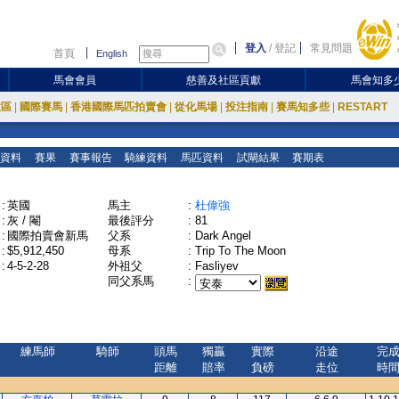
登入
/
登記
常見問題
首頁
English
馬會會員
慈善及社區貢獻
馬會知多
放區
|
國際賽馬
|
香港國際馬匹拍賣會
|
從化馬場
|
投注指南
|
賽馬知多些
|
RESTART
資料
賽果
賽事報告
騎練資料
馬匹資料
試閘結果
賽期表
:
英國
馬主
:
杜偉強
:
灰 / 閹
最後評分
:
81
:
國際拍賣會新馬
父系
:
Dark Angel
:
$5,912,450
母系
:
Trip To The Moon
:
4-5-2-28
外祖父
:
Fasliyev
同父系馬
:
練馬師
騎師
頭馬
獨贏
實際
沿途
完
距離
賠率
負磅
走位
時