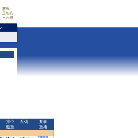
賽馬
足智彩
六合彩
少
成
排位
配備
賽事
間
體重
重播