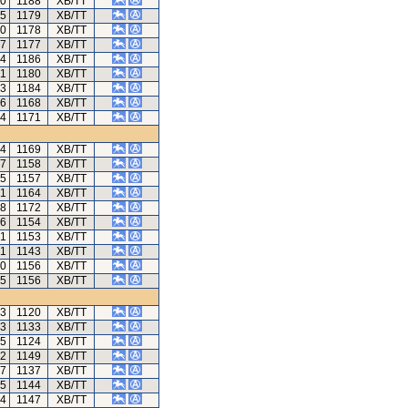
10
1188
XB/TT
65
1179
XB/TT
00
1178
XB/TT
57
1177
XB/TT
44
1186
XB/TT
31
1180
XB/TT
33
1184
XB/TT
06
1168
XB/TT
64
1171
XB/TT
74
1169
XB/TT
17
1158
XB/TT
05
1157
XB/TT
41
1164
XB/TT
88
1172
XB/TT
06
1154
XB/TT
01
1153
XB/TT
71
1143
XB/TT
30
1156
XB/TT
85
1156
XB/TT
73
1120
XB/TT
73
1133
XB/TT
65
1124
XB/TT
62
1149
XB/TT
27
1137
XB/TT
25
1144
XB/TT
34
1147
XB/TT