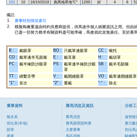
101
10
18/10/2018
跑馬地草地"C"
1200
好
4
6
5
備註:
1.
賽事特別情況索引
2.
模擬鳥瞰重溫由特約供應商提供，供馬迷作個人娛樂資訊之用。但由
已盡一切努力務求有關資料盡可能準確，馬會就此並無責任。至於賽馬
B :
BO :
CC :
戴眼罩
只戴單邊眼罩
喉托
CO :
E :
H :
戴單邊羊毛面箍
戴耳塞
戴頭罩
PC :
PS :
SB :
戴半掩防沙眼罩
戴單邊半掩防沙眼
戴羊毛額箍
罩
TT :
V :
VO :
綁繫舌帶
戴開縫眼罩
戴單邊開縫眼罩
"1" :
"2" :
"-" :
首次
重戴
除去
賽事資料
賽馬消息及資訊
分析工
報名表
賽馬消息
速勢能
排位表(本地)
賽馬新聞資料庫
賽日數
賠率
主要賽事
初出馬
賽果
馬匹資料
騎練配