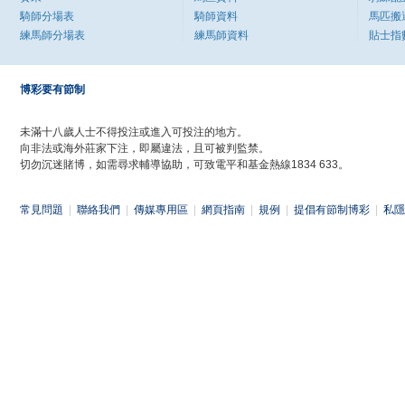
騎師分場表
騎師資料
馬匹搬
練馬師分場表
練馬師資料
貼士指
博彩要有節制
未滿十八歲人士不得投注或進入可投注的地方。
向非法或海外莊家下注，即屬違法，且可被判監禁。
切勿沉迷賭博，如需尋求輔導協助，可致電平和基金熱線1834 633。
常見問題
|
聯絡我們
|
傳媒專用區
|
網頁指南
|
規例
|
提倡有節制博彩
|
私隱