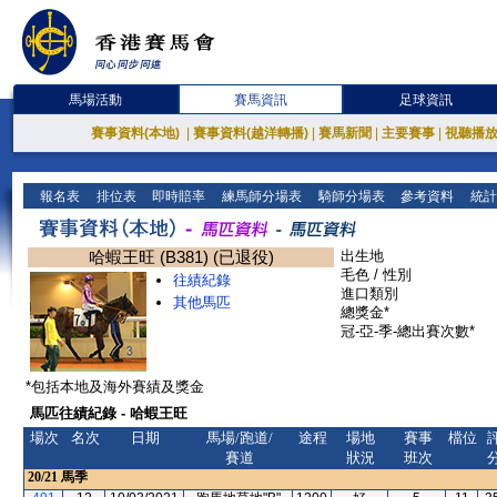
馬場活動
賽馬資訊
足球資訊
賽事資料(本地)
|
賽事資料(越洋轉播)
|
賽馬新聞
|
主要賽事
|
視聽播
報名表
排位表
即時賠率
練馬師分場表
騎師分場表
參考資料
統計
哈蝦王旺 (B381) (已退役)
出生地
毛色 / 性別
往績紀錄
進口類別
其他馬匹
總獎金*
冠-亞-季-總出賽次數*
*包括本地及海外賽績及獎金
馬匹往績紀錄 - 哈蝦王旺
場次
名次
日期
馬場/跑道/
途程
場地
賽事
檔位
賽道
狀況
班次
20/21
馬季