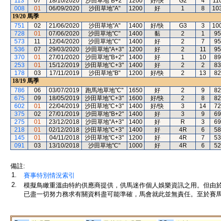
113
07
18/10/2020
沙田草地"B+2"
1200
好/快
G2
4
11
008
01
06/09/2020
沙田草地"A"
1200
好
1
8
10
19/20
馬季
751
02
21/06/2020
沙田草地"A"
1400
好/快
G3
3
10
728
01
07/06/2020
沙田草地"C"
1400
黏
2
1
95
573
11
12/04/2020
沙田草地"C"
1400
好
2
7
95
536
07
29/03/2020
沙田草地"A+3"
1200
好
2
11
95
370
01
27/01/2020
沙田草地"B+2"
1400
好
1
10
89
253
01
15/12/2019
沙田草地"C+3"
1400
好
2
2
83
178
03
17/11/2019
沙田草地"B"
1200
好/快
2
13
82
18/19
馬季
786
06
03/07/2019
跑馬地草地"C"
1650
好
2
9
82
675
09
18/05/2019
沙田草地"C+3"
1600
好/快
2
8
82
602
01
22/04/2019
沙田草地"C+3"
1400
好/快
3
14
72
375
02
27/01/2019
沙田草地"B+2"
1400
好
3
9
69
275
01
23/12/2018
沙田草地"A+3"
1400
好
R
3
69
218
01
02/12/2018
沙田草地"C+3"
1400
好
4R
6
58
145
01
04/11/2018
沙田草地"C+3"
1200
好
4R
7
53
091
03
13/10/2018
沙田草地"C"
1000
好
4R
6
52
備註:
1.
賽事特別情況索引
2.
模擬鳥瞰重溫由特約供應商提供，供馬迷作個人娛樂資訊之用。但由
已盡一切努力務求有關資料盡可能準確，馬會就此並無責任。至於賽馬