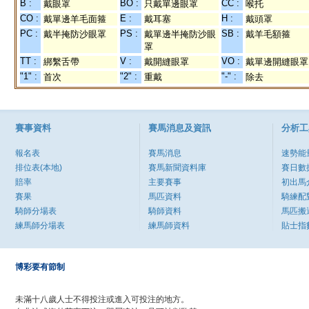
B :
BO :
CC :
戴眼罩
只戴單邊眼罩
喉托
CO :
E :
H :
戴單邊羊毛面箍
戴耳塞
戴頭罩
PC :
PS :
SB :
戴半掩防沙眼罩
戴單邊半掩防沙眼
戴羊毛額箍
罩
TT :
V :
VO :
綁繫舌帶
戴開縫眼罩
戴單邊開縫眼罩
"1" :
"2" :
"-" :
首次
重戴
除去
賽事資料
賽馬消息及資訊
分析工
報名表
賽馬消息
速勢能
排位表(本地)
賽馬新聞資料庫
賽日數
賠率
主要賽事
初出馬
賽果
馬匹資料
騎練配
騎師分場表
騎師資料
馬匹搬
練馬師分場表
練馬師資料
貼士指
博彩要有節制
未滿十八歲人士不得投注或進入可投注的地方。