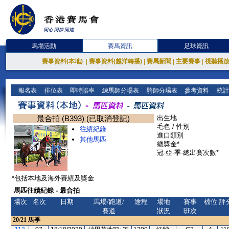
馬場活動
賽馬資訊
足球資訊
賽事資料(本地)
|
賽事資料(越洋轉播)
|
賽馬新聞
|
主要賽事
|
視聽播
報名表
排位表
即時賠率
練馬師分場表
騎師分場表
參考資料
統計
最合拍 (B393) (已取消登記)
出生地
毛色 / 性別
往績紀錄
進口類別
其他馬匹
總獎金*
冠-亞-季-總出賽次數*
*包括本地及海外賽績及獎金
馬匹往績紀錄 - 最合拍
場次
名次
日期
馬場/跑道/
途程
場地
賽事
檔位
評
賽道
狀況
班次
20/21
馬季