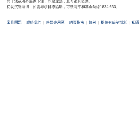
向非法或海外莊家下注，即屬違法，且可被判監禁。
切勿沉迷賭博，如需尋求輔導協助，可致電平和基金熱線1834 633。
常見問題
|
聯絡我們
|
傳媒專用區
|
網頁指南
|
規例
|
提倡有節制博彩
|
私隱