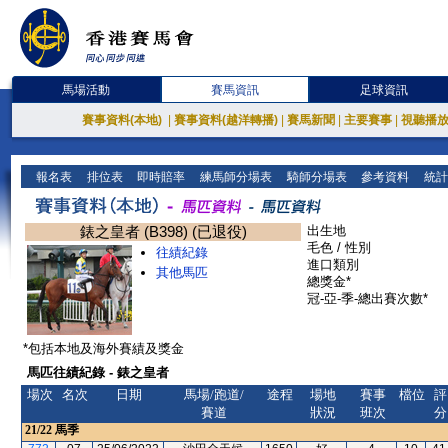
馬場活動
賽馬資訊
足球資訊
賽事資料(本地)
|
賽事資料(越洋轉播)
|
賽馬新聞
|
主要賽事
|
視聽播
報名表
排位表
即時賠率
練馬師分場表
騎師分場表
參考資料
統計
錶之皇者 (B398) (已退役)
出生地
毛色 / 性別
往績紀錄
進口類別
其他馬匹
總獎金*
冠-亞-季-總出賽次數*
*包括本地及海外賽績及獎金
馬匹往績紀錄 - 錶之皇者
場次
名次
日期
馬場/跑道/
途程
場地
賽事
檔位
評
賽道
狀況
班次
分
21/22
馬季