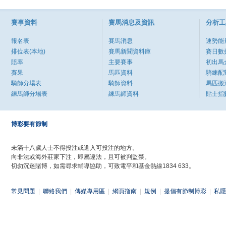
賽事資料
賽馬消息及資訊
分析工
報名表
賽馬消息
速勢能
排位表(本地)
賽馬新聞資料庫
賽日數
賠率
主要賽事
初出馬
賽果
馬匹資料
騎練配
騎師分場表
騎師資料
馬匹搬
練馬師分場表
練馬師資料
貼士指
博彩要有節制
未滿十八歲人士不得投注或進入可投注的地方。
向非法或海外莊家下注，即屬違法，且可被判監禁。
切勿沉迷賭博，如需尋求輔導協助，可致電平和基金熱線1834 633。
常見問題
|
聯絡我們
|
傳媒專用區
|
網頁指南
|
規例
|
提倡有節制博彩
|
私隱