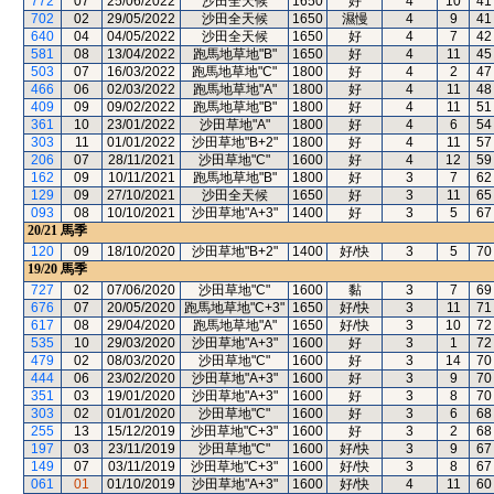
772
07
25/06/2022
沙田全天候
1650
好
4
10
41
702
02
29/05/2022
沙田全天候
1650
濕慢
4
9
41
640
04
04/05/2022
沙田全天候
1650
好
4
7
42
581
08
13/04/2022
跑馬地草地"B"
1650
好
4
11
45
503
07
16/03/2022
跑馬地草地"C"
1800
好
4
2
47
466
06
02/03/2022
跑馬地草地"A"
1800
好
4
11
48
409
09
09/02/2022
跑馬地草地"B"
1800
好
4
11
51
361
10
23/01/2022
沙田草地"A"
1800
好
4
6
54
303
11
01/01/2022
沙田草地"B+2"
1800
好
4
11
57
206
07
28/11/2021
沙田草地"C"
1600
好
4
12
59
162
09
10/11/2021
跑馬地草地"B"
1800
好
3
7
62
129
09
27/10/2021
沙田全天候
1650
好
3
11
65
093
08
10/10/2021
沙田草地"A+3"
1400
好
3
5
67
20/21
馬季
120
09
18/10/2020
沙田草地"B+2"
1400
好/快
3
5
70
19/20
馬季
727
02
07/06/2020
沙田草地"C"
1600
黏
3
7
69
676
07
20/05/2020
跑馬地草地"C+3"
1650
好/快
3
11
71
617
08
29/04/2020
跑馬地草地"A"
1650
好/快
3
10
72
535
10
29/03/2020
沙田草地"A+3"
1600
好
3
1
72
479
02
08/03/2020
沙田草地"C"
1600
好
3
14
70
444
06
23/02/2020
沙田草地"A+3"
1600
好
3
9
70
351
03
19/01/2020
沙田草地"A+3"
1600
好
3
8
70
303
02
01/01/2020
沙田草地"C"
1600
好
3
6
68
255
13
15/12/2019
沙田草地"C+3"
1600
好
3
2
68
197
03
23/11/2019
沙田草地"C"
1600
好/快
3
9
67
149
07
03/11/2019
沙田草地"C+3"
1600
好/快
3
8
67
061
01
01/10/2019
沙田草地"A+3"
1600
好/快
4
11
60