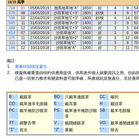
18/19
馬季
718
01
05/06/2019
跑馬地草地"A"
1650
好
4
9
54
670
08
18/05/2019
沙田草地"C+3"
1800
好/快
4
9
57
598
10
22/04/2019
沙田草地"C+3"
1800
好/快
4
14
60
545
11
31/03/2019
沙田草地"A+3"
1400
好
3
9
62
488
12
10/03/2019
沙田草地"C+3"
1600
好
3
5
64
414
07
10/02/2019
沙田草地"A"
1400
好
3
6
66
375
11
27/01/2019
沙田草地"B+2"
1400
好
3
12
68
311
14
01/01/2019
沙田草地"C"
1400
好
3
8
70
166
12
10/11/2018
沙田草地"A"
1200
好
3
11
70
備註:
1.
賽事特別情況索引
2.
模擬鳥瞰重溫由特約供應商提供，供馬迷作個人娛樂資訊之用。但由
已盡一切努力務求有關資料盡可能準確，馬會就此並無責任。至於賽馬
B :
BO :
CC :
戴眼罩
只戴單邊眼罩
喉托
CO :
E :
H :
戴單邊羊毛面箍
戴耳塞
戴頭罩
PC :
PS :
SB :
戴半掩防沙眼罩
戴單邊半掩防沙眼
戴羊毛額箍
罩
TT :
V :
VO :
綁繫舌帶
戴開縫眼罩
戴單邊開縫眼罩
"1" :
"2" :
"-" :
首次
重戴
除去