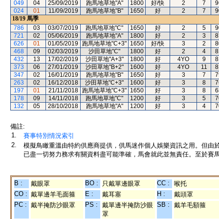
049
04
25/09/2019
跑馬地草地"A"
1800
好/快
2
7
9
024
01
11/09/2019
跑馬地草地"B"
1650
好
2
7
9
18/19
馬季
786
03
03/07/2019
跑馬地草地"C"
1650
好
2
5
9
721
02
05/06/2019
跑馬地草地"A"
1800
好
2
3
8
626
01
01/05/2019
跑馬地草地"C+3"
1650
好/快
3
2
8
468
09
02/03/2019
沙田草地"C"
1800
好
2
4
8
432
13
17/02/2019
沙田草地"A+3"
1800
好
4YO
9
8
373
06
27/01/2019
沙田草地"B+2"
1600
好
4YO
11
8
347
02
16/01/2019
跑馬地草地"B"
1650
好
3
7
7
263
02
16/12/2018
沙田草地"C+3"
1600
好
3
8
7
197
01
21/11/2018
跑馬地草地"C+3"
1650
好
3
8
6
178
09
14/11/2018
跑馬地草地"C"
1200
好
3
5
7
132
05
28/10/2018
跑馬地草地"A"
1200
好
3
4
7
備註:
1.
賽事特別情況索引
2.
模擬鳥瞰重溫由特約供應商提供，供馬迷作個人娛樂資訊之用。但由
已盡一切努力務求有關資料盡可能準確，馬會就此並無責任。至於賽馬
B :
BO :
CC :
戴眼罩
只戴單邊眼罩
喉托
CO :
E :
H :
戴單邊羊毛面箍
戴耳塞
戴頭罩
PC :
PS :
SB :
戴半掩防沙眼罩
戴單邊半掩防沙眼
戴羊毛額箍
罩