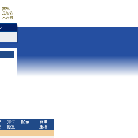
賽馬
足智彩
六合彩
少
成
排位
配備
賽事
間
體重
重播