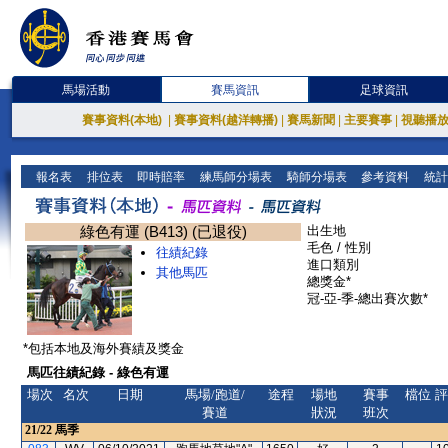
馬場活動
賽馬資訊
足球資訊
賽事資料(本地)
|
賽事資料(越洋轉播)
|
賽馬新聞
|
主要賽事
|
視聽播
報名表
排位表
即時賠率
練馬師分場表
騎師分場表
參考資料
統計
綠色有運 (B413) (已退役)
出生地
毛色 / 性別
往績紀錄
進口類別
其他馬匹
總獎金*
冠-亞-季-總出賽次數*
*包括本地及海外賽績及獎金
馬匹往績紀錄 - 綠色有運
場次
名次
日期
馬場/跑道/
途程
場地
賽事
檔位
評
賽道
狀況
班次
21/22
馬季