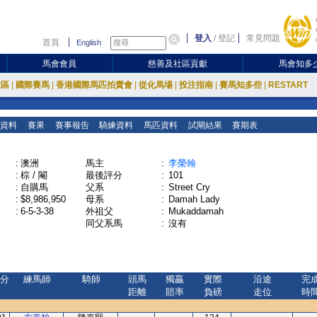
登入
/
登記
常見問題
首頁
English
馬會會員
慈善及社區貢獻
馬會知多
放區
|
國際賽馬
|
香港國際馬匹拍賣會
|
從化馬場
|
投注指南
|
賽馬知多些
|
RESTART
資料
賽果
賽事報告
騎練資料
馬匹資料
試閘結果
賽期表
:
澳洲
馬主
:
李榮翰
:
棕 / 閹
最後評分
:
101
:
自購馬
父系
:
Street Cry
:
$8,986,950
母系
:
Damah Lady
:
6-5-3-38
外祖父
:
Mukaddamah
同父系馬
:
沒有
分
練馬師
騎師
頭馬
獨贏
實際
沿途
完
距離
賠率
負磅
走位
時