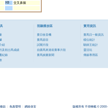
XB :
交叉鼻箍
具
視聽播放區
實用資訊
量
賽日收音機
賽馬日一般資訊
據
賽馬節目
檔位統計
介紹
試閘片段
騎師王統計
對及初岀馬成績
自購馬來港前賽事片段
靈活玩
遷紀錄
賽馬娛樂新聞
傳媒專用區
數
條款
|
免責聲明
|
網絡保安
版權所有 不得轉載 © 2000