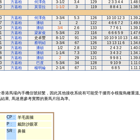
6
方嘉柏
何澤堯
3-1/2
3.4
129
2 3 3 4 4
1.48.
0
方嘉柏
莫雷拉
1-1/2
3
119
8 8 4 1
1.38.
0
方嘉柏
何澤堯
3-3/4
5.3
126
10 10 12 3
1.39.
7
方嘉柏
潘頓
1
2
122
4 6 6 7 2
1.49.
0
方嘉柏
潘頓
3/4
2.6
133
7 7 6 1
1.39.
1
方嘉柏
梁家俊
5-3/4
23
116
6 6 6 5 9
1.47.
1
方嘉柏
史卓豐
8-1/2
91
126
10 10 9 10 13
1.48.
1
方嘉柏
蔡明紹
3-3/4
67
126
13 13 11 6
1.34.
9
方嘉柏
潘頓
1/2
2.8
132
2 4 3 2
1.40.
6
方嘉柏
潘頓
1-1/4
7.3
130
3 4 3 2
1.34.
8
方嘉柏
潘頓
2
29
121
9 9 8 1
1.39.
0
方嘉柏
巴度
5-3/4
34
128
9 10 9
1.11.
0
方嘉柏
楊明綸
2-1/4
67
121
6 8 5
1.11.
於香港馬場內手機信號頻繁，因此其他接收系統有可能受干擾而令模擬鳥瞰重溫
結果, 馬迷應參考實際的賽馬片段為準。
CP :
羊毛面箍
P :
戴防沙眼罩
SR :
鼻箍