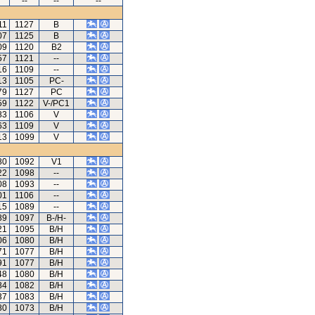
--
--
--
11
1127
B
07
1125
B
09
1120
B2
57
1121
--
16
1109
--
13
1105
PC-
79
1127
PC
59
1122
V-/PC1
83
1106
V
63
1109
V
13
1099
V
80
1092
V1
22
1098
--
08
1093
--
01
1106
--
15
1089
--
89
1097
B-/H-
21
1095
B/H
06
1080
B/H
71
1077
B/H
91
1077
B/H
48
1080
B/H
84
1082
B/H
37
1083
B/H
80
1073
B/H