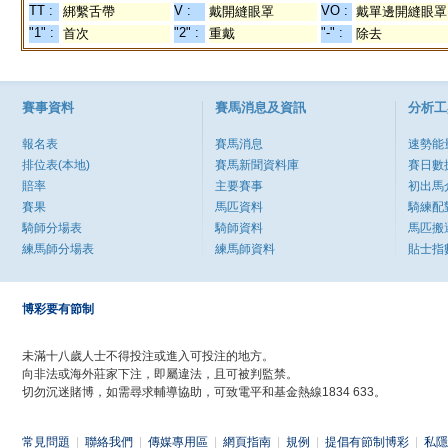
TT :
V :
VO :
綁繫舌帶
戴開縫眼罩
戴單邊開縫眼罩
"1" :
"2" :
"-" :
首次
重戴
除去
賽事資料
賽馬消息及資訊
分析工
報名表
賽馬消息
速勢能
排位表(本地)
賽馬新聞資料庫
賽日數
賠率
主要賽事
初出馬
賽果
馬匹資料
騎練配
騎師分場表
騎師資料
馬匹搬
練馬師分場表
練馬師資料
貼士指
博彩要有節制
未滿十八歲人士不得投注或進入可投注的地方。
向非法或海外莊家下注，即屬違法，且可被判監禁。
切勿沉迷賭博，如需尋求輔導協助，可致電平和基金熱線1834 633。
常見問題
|
聯絡我們
|
傳媒專用區
|
網頁指南
|
規例
|
提倡有節制博彩
|
私隱