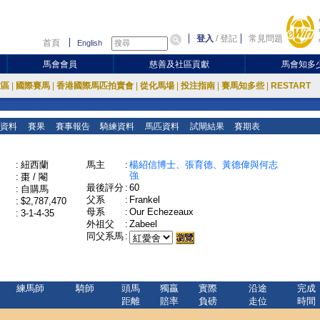
登入
/
登記
常見問題
首頁
English
馬會會員
慈善及社區貢獻
馬會知多
放區
|
國際賽馬
|
香港國際馬匹拍賣會
|
從化馬場
|
投注指南
|
賽馬知多些
|
RESTART
資料
賽果
賽事報告
騎練資料
馬匹資料
試閘結果
賽期表
:
紐西蘭
馬主
:
楊紹信博士、張育德、黃德偉與何志
強
:
棗 / 閹
最後評分
:
60
:
自購馬
父系
:
Frankel
:
$2,787,470
母系
:
Our Echezeaux
:
3-1-4-35
外祖父
:
Zabeel
同父系馬
:
練馬師
騎師
頭馬
獨贏
實際
沿途
完成
距離
賠率
負磅
走位
時間