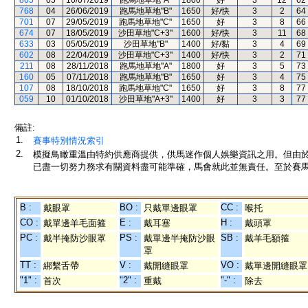
805
05
10/07/2019
跑馬地草地"A"
1800
好
3
12
62
768
04
26/06/2019
跑馬地草地"B"
1650
好/快
3
2
64
701
07
29/05/2019
跑馬地草地"C"
1650
好
3
8
66
674
07
18/05/2019
沙田草地"C+3"
1600
好/快
3
11
68
633
03
05/05/2019
沙田草地"B"
1400
好/黏
3
4
69
602
08
22/04/2019
沙田草地"C+3"
1400
好/快
3
2
71
211
08
28/11/2018
跑馬地草地"A"
1800
好
3
5
73
160
05
07/11/2018
跑馬地草地"B"
1650
好
3
4
75
107
08
18/10/2018
跑馬地草地"C"
1650
好
3
8
77
059
10
01/10/2018
沙田草地"A+3"
1400
好
3
3
77
備註:
1.
賽事特別情況索引
2.
模擬鳥瞰重溫由特約供應商提供，供馬迷作個人娛樂資訊之用。但由
已盡一切努力務求有關資料盡可能準確，馬會就此並無責任。至於賽馬
B :
BO :
CC :
戴眼罩
只戴單邊眼罩
喉托
CO :
E :
H :
戴單邊羊毛面箍
戴耳塞
戴頭罩
PC :
PS :
SB :
戴半掩防沙眼罩
戴單邊半掩防沙眼
戴羊毛額箍
罩
TT :
V :
VO :
綁繫舌帶
戴開縫眼罩
戴單邊開縫眼罩
"1" :
"2" :
"-" :
首次
重戴
除去