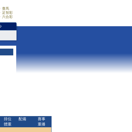
賽馬
足智彩
六合彩
少
排位
配備
賽事
體重
重播