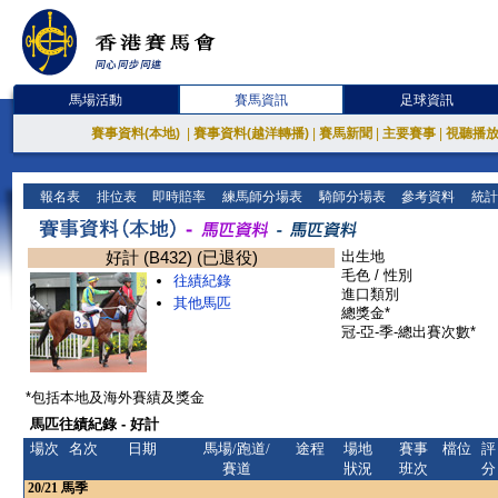
馬場活動
賽馬資訊
足球資訊
賽事資料(本地)
|
賽事資料(越洋轉播)
|
賽馬新聞
|
主要賽事
|
視聽播
報名表
排位表
即時賠率
練馬師分場表
騎師分場表
參考資料
統計
好計 (B432) (已退役)
出生地
毛色 / 性別
往績紀錄
進口類別
其他馬匹
總獎金*
冠-亞-季-總出賽次數*
*包括本地及海外賽績及獎金
馬匹往績紀錄 - 好計
場次
名次
日期
馬場/跑道/
途程
場地
賽事
檔位
評
賽道
狀況
班次
分
20/21
馬季