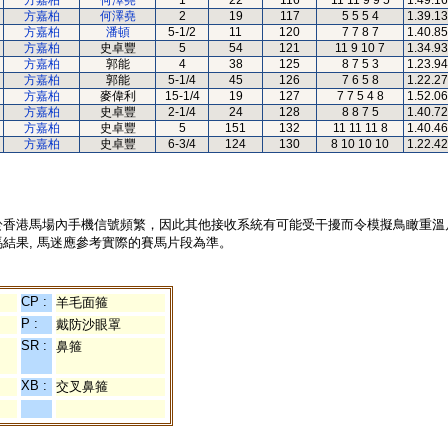
方嘉柏
何澤堯
1
22
116
11 11 9 9 5
1.49.16
方嘉柏
何澤堯
2
19
117
5 5 5 4
1.39.13
方嘉柏
潘頓
5-1/2
11
120
7 7 8 7
1.40.85
方嘉柏
史卓豐
5
54
121
11 9 10 7
1.34.93
方嘉柏
郭能
4
38
125
8 7 5 3
1.23.94
方嘉柏
郭能
5-1/4
45
126
7 6 5 8
1.22.27
方嘉柏
麥偉利
15-1/4
19
127
7 7 5 4 8
1.52.06
方嘉柏
史卓豐
2-1/4
24
128
8 8 7 5
1.40.72
方嘉柏
史卓豐
5
151
132
11 11 11 8
1.40.46
方嘉柏
史卓豐
6-3/4
124
130
8 10 10 10
1.22.42
於香港馬場內手機信號頻繁，因此其他接收系統有可能受干擾而令模擬鳥瞰重溫
結果, 馬迷應參考實際的賽馬片段為準。
CP :
羊毛面箍
P :
戴防沙眼罩
SR :
鼻箍
XB :
交叉鼻箍