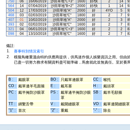
750
06
16/06/2019
沙田草地"C+3"
1600
好/快
2
14
9
564
14
07/04/2019
沙田草地"B+2"
2000
好/快
1
14
9
504
12
17/03/2019
沙田草地"A"
2000
好
4YO
5
9
468
03
02/03/2019
沙田草地"C"
1800
好
2
7
9
407
01
10/02/2019
沙田草地"A"
2000
好
2
3
8
393
02
02/02/2019
沙田草地"C"
1600
好
2
7
8
321
04
06/01/2019
沙田草地"C+3"
1600
好
2
2
8
098
04
13/10/2018
沙田草地"C"
1600
好
2
7
8
備註:
1.
賽事特別情況索引
2.
模擬鳥瞰重溫由特約供應商提供，供馬迷作個人娛樂資訊之用。但由
已盡一切努力務求有關資料盡可能準確，馬會就此並無責任。至於賽馬
B :
BO :
CC :
戴眼罩
只戴單邊眼罩
喉托
CO :
E :
H :
戴單邊羊毛面箍
戴耳塞
戴頭罩
PC :
PS :
SB :
戴半掩防沙眼罩
戴單邊半掩防沙眼
戴羊毛額箍
罩
TT :
V :
VO :
綁繫舌帶
戴開縫眼罩
戴單邊開縫眼罩
"1" :
"2" :
"-" :
首次
重戴
除去