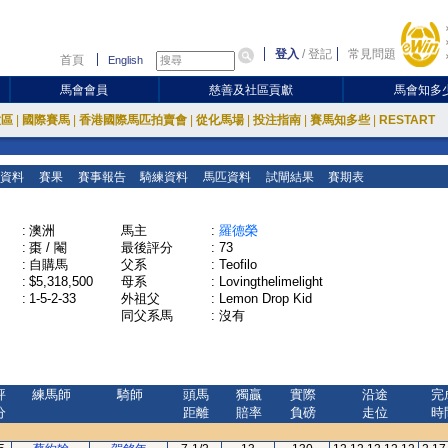
登入
/
登記
常見問題
首頁
English
馬會會員
慈善及社區貢獻
馬會知多
放區
|
國際賽馬
|
香港國際馬匹拍賣會
|
從化馬場
|
投注指南
|
賽馬知多些
|
RESTART
資料
賽果
賽事報告
騎練資料
馬匹資料
試閘結果
賽期表
:
澳洲
馬主
:
羅德榮
:
棗 / 閹
最後評分
:
73
:
自購馬
父系
:
Teofilo
:
$5,318,500
母系
:
Lovingthelimelight
:
1-5-2-33
外祖父
:
Lemon Drop Kid
同父系馬
:
沒有
評
練馬師
騎師
頭馬
獨贏
實際
沿途
完
分
距離
賠率
負磅
走位
時