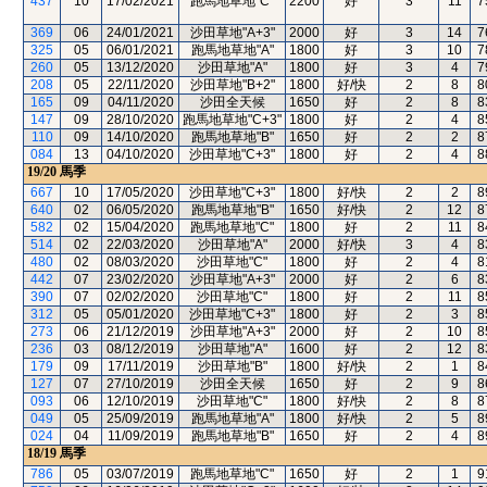
437
10
17/02/2021
跑馬地草地"C"
2200
好
3
11
7
369
06
24/01/2021
沙田草地"A+3"
2000
好
3
14
7
325
05
06/01/2021
跑馬地草地"A"
1800
好
3
10
7
260
05
13/12/2020
沙田草地"A"
1800
好
3
4
7
208
05
22/11/2020
沙田草地"B+2"
1800
好/快
2
8
8
165
09
04/11/2020
沙田全天候
1650
好
2
8
8
147
09
28/10/2020
跑馬地草地"C+3"
1800
好
2
4
8
110
09
14/10/2020
跑馬地草地"B"
1650
好
2
2
8
084
13
04/10/2020
沙田草地"C+3"
1800
好
2
4
8
19/20
馬季
667
10
17/05/2020
沙田草地"C+3"
1800
好/快
2
2
8
640
02
06/05/2020
跑馬地草地"B"
1650
好/快
2
12
8
582
02
15/04/2020
跑馬地草地"C"
1800
好
2
11
8
514
02
22/03/2020
沙田草地"A"
2000
好/快
3
4
8
480
02
08/03/2020
沙田草地"C"
1800
好
2
4
8
442
07
23/02/2020
沙田草地"A+3"
2000
好
2
6
8
390
07
02/02/2020
沙田草地"C"
1800
好
2
11
8
312
05
05/01/2020
沙田草地"C+3"
1800
好
2
3
8
273
06
21/12/2019
沙田草地"A+3"
2000
好
2
10
8
236
03
08/12/2019
沙田草地"A"
1600
好
2
12
8
179
09
17/11/2019
沙田草地"B"
1800
好/快
2
1
8
127
07
27/10/2019
沙田全天候
1650
好
2
9
8
093
06
12/10/2019
沙田草地"C"
1800
好/快
2
8
8
049
05
25/09/2019
跑馬地草地"A"
1800
好/快
2
5
8
024
04
11/09/2019
跑馬地草地"B"
1650
好
2
4
8
18/19
馬季
786
05
03/07/2019
跑馬地草地"C"
1650
好
2
1
9