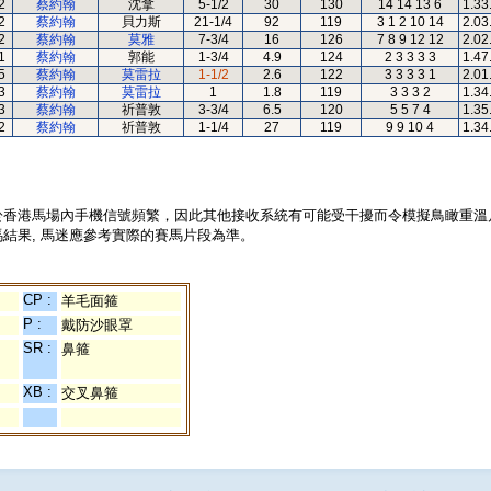
2
蔡約翰
沈拿
5-1/2
30
130
14 14 13 6
1.33
2
蔡約翰
貝力斯
21-1/4
92
119
3 1 2 10 14
2.03
2
蔡約翰
莫雅
7-3/4
16
126
7 8 9 12 12
2.02
1
蔡約翰
郭能
1-3/4
4.9
124
2 3 3 3 3
1.47
5
蔡約翰
莫雷拉
1-1/2
2.6
122
3 3 3 3 1
2.01
3
蔡約翰
莫雷拉
1
1.8
119
3 3 3 2
1.34
3
蔡約翰
祈普敦
3-3/4
6.5
120
5 5 7 4
1.35
2
蔡約翰
祈普敦
1-1/4
27
119
9 9 10 4
1.34
於香港馬場內手機信號頻繁，因此其他接收系統有可能受干擾而令模擬鳥瞰重溫
結果, 馬迷應參考實際的賽馬片段為準。
CP :
羊毛面箍
P :
戴防沙眼罩
SR :
鼻箍
XB :
交叉鼻箍