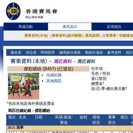
馬場活動
賽馬資訊
足球資訊
賽事資料(本地)
|
賽事資料(越洋轉播)
|
賽馬新聞
|
主要賽事
|
視聽播
報名表
排位表
即時賠率
練馬師分場表
騎師分場表
參考資料
統計
傑彩繽紛 (B457) (已退役)
出生地
毛色 / 性別
往績紀錄
進口類別
其他馬匹
總獎金*
冠-亞-季-總出賽次數*
*包括本地及海外賽績及獎金
馬匹往績紀錄 - 傑彩繽紛
場次
名次
日期
馬場/跑道/
途程
場地
賽事
檔位
賽道
狀況
班次
20/21
馬季