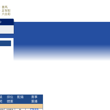
賽馬
足智彩
六合彩
少
成
排位
配備
賽事
間
體重
重播