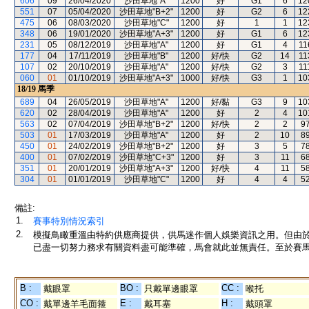
606
09
26/04/2020
沙田草地"A"
1200
好
G1
6
12
551
07
05/04/2020
沙田草地"B+2"
1200
好
G2
6
12
475
06
08/03/2020
沙田草地"C"
1200
好
1
1
12
348
06
19/01/2020
沙田草地"A+3"
1200
好
G1
6
12
231
05
08/12/2019
沙田草地"A"
1200
好
G1
4
11
177
04
17/11/2019
沙田草地"B"
1200
好/快
G2
14
11
107
02
20/10/2019
沙田草地"A"
1200
好/快
G2
3
11
060
01
01/10/2019
沙田草地"A+3"
1000
好/快
G3
1
10
18/19
馬季
689
04
26/05/2019
沙田草地"A"
1200
好/黏
G3
9
10
620
02
28/04/2019
沙田草地"A"
1200
好
2
4
10
563
02
07/04/2019
沙田草地"B+2"
1200
好/快
2
2
9
503
01
17/03/2019
沙田草地"A"
1200
好
2
10
8
450
01
24/02/2019
沙田草地"B+2"
1200
好
3
5
7
400
01
07/02/2019
沙田草地"C+3"
1200
好
3
11
6
351
01
20/01/2019
沙田草地"A+3"
1200
好/快
4
11
5
304
01
01/01/2019
沙田草地"C"
1200
好
4
4
5
備註:
1.
賽事特別情況索引
2.
模擬鳥瞰重溫由特約供應商提供，供馬迷作個人娛樂資訊之用。但由
已盡一切努力務求有關資料盡可能準確，馬會就此並無責任。至於賽馬
B :
BO :
CC :
戴眼罩
只戴單邊眼罩
喉托
CO :
E :
H :
戴單邊羊毛面箍
戴耳塞
戴頭罩