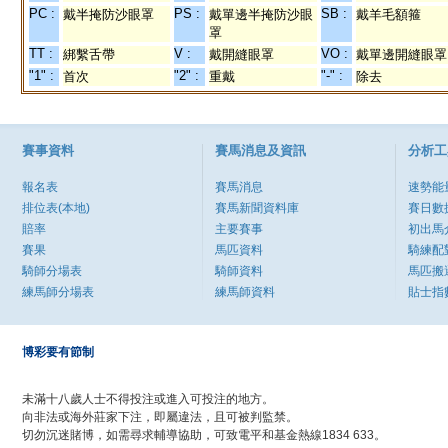
PC :
PS :
SB :
戴半掩防沙眼罩
戴單邊半掩防沙眼
戴羊毛額箍
罩
TT :
V :
VO :
綁繫舌帶
戴開縫眼罩
戴單邊開縫眼罩
"1" :
"2" :
"-" :
首次
重戴
除去
賽事資料
賽馬消息及資訊
分析工
報名表
賽馬消息
速勢能
排位表(本地)
賽馬新聞資料庫
賽日數
賠率
主要賽事
初出馬
賽果
馬匹資料
騎練配
騎師分場表
騎師資料
馬匹搬
練馬師分場表
練馬師資料
貼士指
博彩要有節制
未滿十八歲人士不得投注或進入可投注的地方。
向非法或海外莊家下注，即屬違法，且可被判監禁。
切勿沉迷賭博，如需尋求輔導協助，可致電平和基金熱線1834 633。