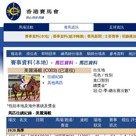
馬場活動
賽馬資訊
足球資訊
賽事資料(本地)
|
賽事資料(越洋轉播)
|
賽馬新聞
|
主要賽事
|
視聽播
報名表
排位表
即時賠率
練馬師分場表
騎師分場表
參考資料
統計
美麗滿載 (C003) (已退役)
出生地
毛色 / 性別
往績紀錄
進口類別
其他馬匹
總獎金*
冠-亞-季-總出賽次數*
*包括本地及海外賽績及獎金
馬匹往績紀錄 - 美麗滿載
場次
名次
日期
馬場/跑道/
途程
場地
賽事
檔位
評
賽道
狀況
班次
19/20
馬季