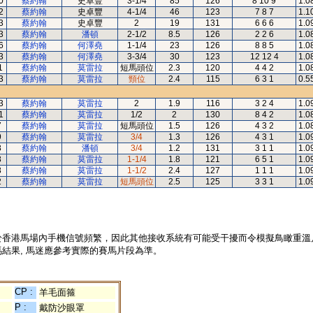
0
蔡約翰
史卓豐
3-1/4
85
126
8 10 9
1.0
2
蔡約翰
史卓豐
4-1/4
46
123
7 8 7
1.1
3
蔡約翰
史卓豐
2
19
131
6 6 6
1.0
3
蔡約翰
潘頓
2-1/2
8.5
126
2 2 6
1.0
6
蔡約翰
何澤堯
1-1/4
23
126
8 8 5
1.0
3
蔡約翰
何澤堯
3-3/4
30
123
12 12 4
1.0
1
蔡約翰
莫雷拉
短馬頭位
2.3
120
4 4 2
1.0
3
蔡約翰
莫雷拉
頸位
2.4
115
6 3 1
0.5
3
蔡約翰
莫雷拉
2
1.9
116
3 2 4
1.0
1
蔡約翰
莫雷拉
1/2
2
130
8 4 2
1.0
7
蔡約翰
莫雷拉
短馬頭位
1.5
126
4 3 2
1.0
9
蔡約翰
莫雷拉
3/4
1.3
126
4 3 1
1.0
8
蔡約翰
潘頓
3/4
1.2
131
3 1 1
1.0
8
蔡約翰
莫雷拉
1-1/4
1.8
121
6 5 1
1.0
8
蔡約翰
莫雷拉
1-1/2
2.4
127
1 1 1
1.0
2
蔡約翰
莫雷拉
短馬頭位
2.5
125
3 3 1
1.0
於香港馬場內手機信號頻繁，因此其他接收系統有可能受干擾而令模擬鳥瞰重溫
結果, 馬迷應參考實際的賽馬片段為準。
CP :
羊毛面箍
P :
戴防沙眼罩