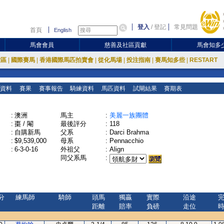
登入
/
登記
常見問題
首頁
English
馬會會員
慈善及社區貢獻
馬會知多
放區
|
國際賽馬
|
香港國際馬匹拍賣會
|
從化馬場
|
投注指南
|
賽馬知多些
|
RESTART
資料
賽果
賽事報告
騎練資料
馬匹資料
試閘結果
賽期表
:
澳洲
馬主
:
美麗一族團體
:
棗 / 閹
最後評分
:
118
:
自購新馬
父系
:
Darci Brahma
:
$9,539,000
母系
:
Pennacchio
:
6-3-0-16
外祖父
:
Align
同父系馬
:
分
練馬師
騎師
頭馬
獨贏
實際
沿途
距離
賠率
負磅
走位