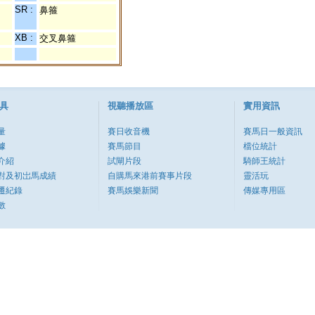
SR :
鼻箍
XB :
交叉鼻箍
具
視聽播放區
實用資訊
量
賽日收音機
賽馬日一般資訊
據
賽馬節目
檔位統計
介紹
試閘片段
騎師王統計
對及初岀馬成績
自購馬來港前賽事片段
靈活玩
遷紀錄
賽馬娛樂新聞
傳媒專用區
數