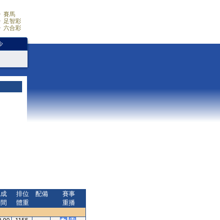
賽馬
足智彩
六合彩
少
完成
排位
配備
賽事
時間
體重
重播